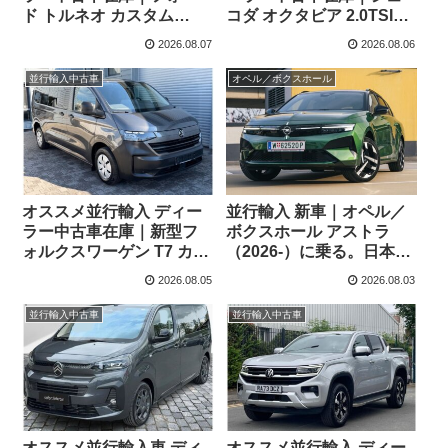
ド トルネオ カスタム
コダ オクタビア 2.0TSI
Titanium X 2.0 6AT L2ロ
vRS 7DSG 右ハンドル
2026.08.07
2026.08.06
ング ８人乗り 左ハンドル
並行輸入中古車
オペル／ボクスホール
オススメ並行輸入 ディー
並行輸入 新車｜オペル／
ラー中古車在庫｜新型フ
ボクスホール アストラ
ォルクスワーゲン T7 カラ
（2026-）に乗る。日本未
ベル 2.0TDI 150PS 9人乗
導入ハッチバック／ワゴ
2026.08.05
2026.08.03
り LWB 8AT 左ハンドル
ンの概要・スペック・価
格の情報。
並行輸入中古車
並行輸入中古車
オススメ並行輸入車 ディ
オススメ並行輸入 ディー