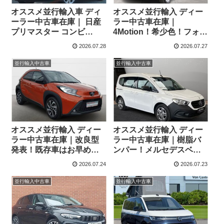
オススメ並行輸入車 ディ
オススメ並行輸入 ディー
ーラー中古車在庫｜ 日産
ラー中古車在庫｜
プリマスター コンビ
4Motion！希少色！フォル
Tekna 2.0 dCi170 L1 EDC
クスワーゲン T6.1 マルチ
2026.07.28
2026.07.27
8人乗り 左ハンドル
バン Generation Six SWB
2.0TDI 204PS 7人乗り
並行輸入中古車
並行輸入中古車
7DSG 左ハンドル
オススメ並行輸入 ディー
オススメ並行輸入 ディー
ラー中古車在庫｜改良型
ラー中古車在庫｜樹脂バ
発表！既存車はお早め
ンパー！メルセデスベン
に！豪華装備のコンパク
ツ シタン 110 PRO 7AT
2026.07.24
2026.07.23
ト！トヨタ アイゴX パル
左ハンドル
ス 1.0VVT-i CVT 左ハンド
並行輸入中古車
並行輸入中古車
ル