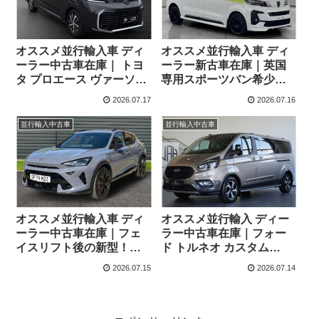
オススメ並行輸入車 ディ
オススメ並行輸入車 ディ
ーラー中古車在庫｜ トヨ
ーラー新古車在庫｜英国
タ プロエース ヴァーソ
専用スポーツバン希少な
Team-Deutschland L2ロ
クルーバン！プジョー エ
2026.07.17
2026.07.16
ング 8人乗り 8AT 左ハン
キスパート クルーバン
ドル
Standard SPORT 2.0
並行輸入中古車
並行輸入中古車
BlueHDi180 EAT8 6人乗
り 右ハンドル
オススメ並行輸入車 ディ
オススメ並行輸入 ディー
ーラー中古車在庫｜フェ
ラー中古車在庫｜フォー
イスリフト後の新型！ク
ド トルネオ カスタム
プラ フォーメンター VZ3
Active 2.0 6AT L2ロング
2026.07.15
2026.07.14
2.0TSI 333PS 4Drive
８人乗り 左ハンドル
7DSG 右ハンドル