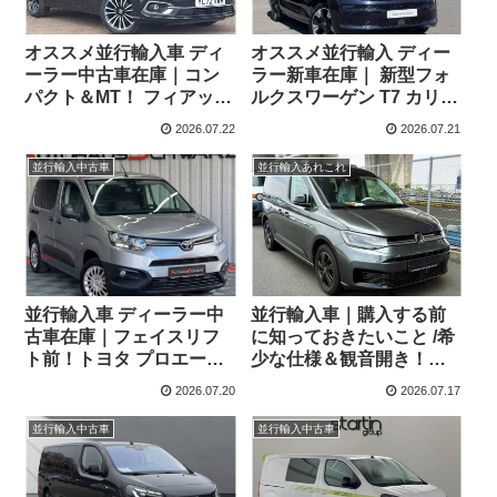
オススメ並行輸入車 ディ
オススメ並行輸入 ディー
ーラー中古車在庫｜コン
ラー新車在庫｜ 新型フォ
パクト＆MT！ フィアット
ルクスワーゲン T7 カリフ
ティーポ 1.0 Life 5Dr 5MT
ォルニア オーシャン
2026.07.22
2026.07.21
右ハンドル
2.0TDI 150PS 8AT 右ハン
ドル
並行輸入中古車
並行輸入あれこれ
並行輸入車 ディーラー中
並行輸入車｜購入する前
古車在庫｜フェイスリフ
に知っておきたいこと /希
ト前！トヨタ プロエース
少な仕様＆観音開き！フ
シティパネルバン L1 コン
ォルクスワーゲン キャデ
2026.07.20
2026.07.17
フォート 1.5 Turbo EAT8
ィ Edition 横浜に到着！！
左ハンドル
並行輸入中古車
並行輸入中古車