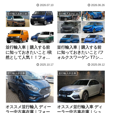
フォード レンジャー＆レ
ド トルネオカスタム＆ト
2026.07.10
2026.06.26
ンジャー ラプター シリー
ランジットカスタムシリ
ズのまとめ！
ーズのまとめ！
並行輸入あれこれ
並行輸入あれこれ
並行輸入車｜購入する前
並行輸入車｜購入する前
に知っておきたいこと /依
に知っておきたいこと /フ
然として人気！！フォル
ォルクスワーゲン T7シリ
クスワーゲン T6.1シリー
ーズの説明記事が揃いま
2025.10.17
2025.09.12
ズのまとめ！
した！
並行輸入中古車
並行輸入中古車
オススメ並行輸入 ディー
オススメ並行輸入車 ディ
ラー中古車在庫｜フォー
ーラー中古車在庫｜シュ