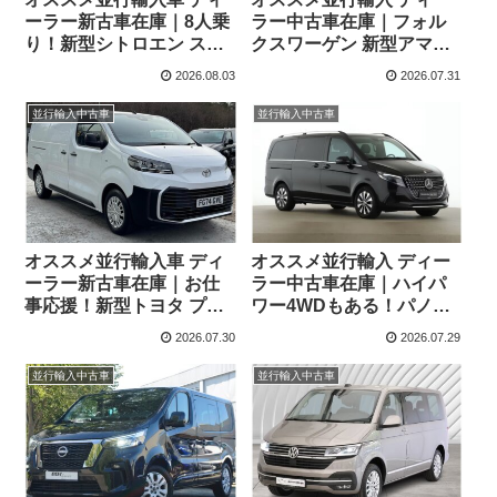
ーラー新古車在庫｜8人乗
ラー中古車在庫｜フォル
り！新型シトロエン スペ
クスワーゲン 新型アマロ
ースツアラー Plus 2.2
ック Style 2.0TDI 205PS
2026.08.03
2026.07.31
BlueHDi 180 M 8AT 左ハ
10AT 右ハンドル
ンドル
並行輸入中古車
並行輸入中古車
オススメ並行輸入車 ディ
オススメ並行輸入 ディー
ーラー新古車在庫｜お仕
ラー中古車在庫｜ハイパ
事応援！新型トヨタ プロ
ワー4WDもある！パノラ
エース パネルバン 2.0D
マルーフ！メルセデスベ
2026.07.30
2026.07.29
Icon Long 3人乗り6MT 右
ンツ Vクラス V300d アバ
ハンドル
ンギャルド ロング 4Matic
並行輸入中古車
並行輸入中古車
9G-Tronic 左ハンドル