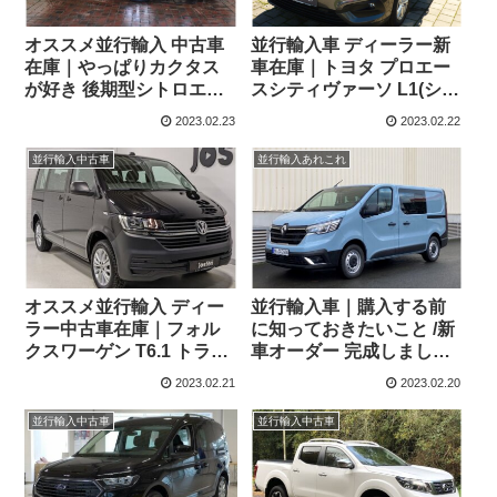
オススメ並行輸入 中古車
並行輸入車 ディーラー新
在庫｜やっぱりカクタス
車在庫｜トヨタ プロエー
が好き 後期型シトロエン
スシティヴァーソ L1(ショ
C4カクタス フレイア 右ハ
ートボディ/5人乗り) チー
2023.02.23
2023.02.22
ンドル 1.2PureTech110
ムドイツ1.2 Turbo EAT8
S&S EAT6 パノラマルー
左ハンドル
並行輸入中古車
並行輸入あれこれ
フ ！
オススメ並行輸入 ディー
並行輸入車｜購入する前
ラー中古車在庫｜フォル
に知っておきたいこと /新
クスワーゲン T6.1 トラン
車オーダー 完成しまし
スポーター コンビ 2.0TDI
た！観音開き！新型ルノ
2023.02.21
2023.02.20
150PS SWB 9人乗り
ー トラフィックバン ダブ
7DSG 左ハンドル
ルキャビン
並行輸入中古車
並行輸入中古車