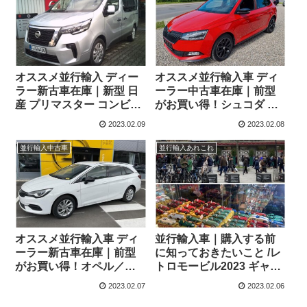
オススメ並行輸入 ディー
オススメ並行輸入車 ディ
ラー新古車在庫｜新型 日
ーラー中古車在庫｜前型
産 プリマスター コンビ
がお買い得！シュコダ フ
(NV300) Tekna 2.0
ァビア モンテカルロ
2023.02.09
2023.02.08
dCi170 L1 EDC (8人乗り)
1.0TSI 95ps 5MT 左ハン
左ハンドル
ドル
並行輸入中古車
並行輸入あれこれ
オススメ並行輸入車 ディ
並行輸入車｜購入する前
ーラー新古車在庫｜前型
に知っておきたいこと /レ
がお買い得！オペル／ボ
トロモービル2023 ギャラ
クスホール アストラ スポ
リー(2/1-2/5)
2023.02.07
2023.02.06
ーツツアラー エレガンス