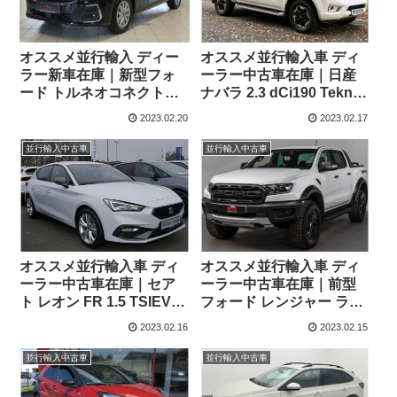
オススメ並行輸入 ディー
オススメ並行輸入車 ディ
ラー新車在庫｜新型フォ
ーラー中古車在庫｜日産
ード トルネオコネクト
ナバラ 2.3 dCi190 Tekna
Titanium 1.5 EcoBoost
ダブルキャブ 7AT 4WD 右
2023.02.20
2023.02.17
7AT左ハンドル
ハンドル
並行輸入中古車
並行輸入中古車
オススメ並行輸入車 ディ
オススメ並行輸入車 ディ
ーラー中古車在庫｜セア
ーラー中古車在庫｜前型
ト レオン FR 1.5 TSIEVO
フォード レンジャー ラプ
150PS 6MT 左ハンドル
ター 10AT 右ハンドル
2023.02.16
2023.02.15
並行輸入中古車
並行輸入中古車