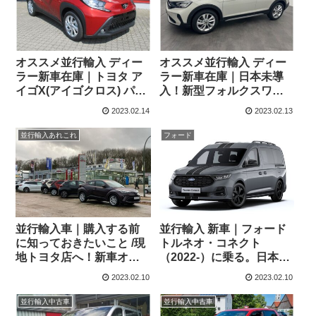
オススメ並行輸入 ディー
オススメ並行輸入 ディー
ラー新車在庫｜トヨタ ア
ラー新車在庫｜日本未導
イゴX(アイゴクロス) パル
入！新型フォルクスワー
ス 1.0VVT-i パドルシフト
ゲン タイゴ ライフ 1.0TSI
2023.02.14
2023.02.13
付きS-CVT 左ハンドル
110PS 7DSG 左ハンドル
並行輸入あれこれ
フォード
並行輸入車｜購入する前
並行輸入 新車｜フォード
に知っておきたいこと /現
トルネオ・コネクト
地トヨタ店へ！新車オー
（2022-）に乗る。日本未
ダー！
導入MPVの概要・スペッ
2023.02.10
2023.02.10
ク・価格の情報。
並行輸入中古車
並行輸入中古車