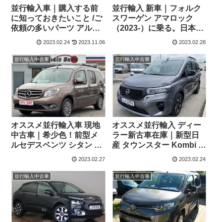
並行輸入車｜購入する前
並行輸入 新車｜フォルク
に知っておきたいこと /ご
スワーゲン アマロック
依頼の多いパーツ アルピ
（2023-）に乗る。日本未
ーヌ A110欧州の純正部品
導入ピックアップトラッ
2023.02.24
2023.11.06
2023.02.28
やカスタム・チューニン
クの概要・スペック・価
グパーツも何とかなる！
格の情報。
並行輸入中古車
並行輸入中古車
オススメ並行輸入車 現地
オススメ並行輸入 ディー
中古車｜希少色！前型メ
ラー新古車在庫｜新型日
ルセデスベンツ シタン ツ
産 タウンスター Kombi N-
アラー ロング 1.2 112 6G-
Design L1 1.3 DIG-T130
2023.02.27
2023.02.24
DCT 左ハンドル
6MT 左ハンドル
並行輸入中古車
並行輸入中古車