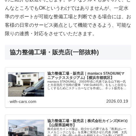
んなところでもOKというわけではありませんが、一定水
準のサポートが可能な整備工場と判断できる場合には、お
客様の日常のサービス拠点として機能できるよう、可能な
限りの連携・対応をさせていただきます。
協力整備工場・販売店(一部抜粋)
協力整備工場・販売店｜maniacs STADIUM(マ
ニアックススタジアム)【横浜市都筑区】
maniacs STADIUMは、2003年頃に代表である山下純一氏
と大谷浩氏で当時の愛車「VW Golf4GTI」をもっと自分ら
しくするためにステッカーなどを作成し、ネット販売を始
めたのがスタートでした。以降、フォルクスワーゲンや
AUDIのオーナーさま方々より絶大な信頼を寄せられるショ
ップです。
2026.03.19
with-cars.com
協力整備工場・販売店｜株式会社カインズ(Kin’z)
【山梨県韮崎市】
株式会社カインズ様は、幼少からの夢である『将来はレー
スメカニックになる』を見事に実現させた代表 川崎 太氏
が、同じく熱い想いを持った精鋭スタッフを率いて経営す