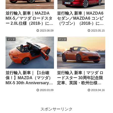
並行輸入 新車｜MAZDA
並行輸入 新車｜MAZDA6
MX-5／マツダ ロードスタ
セダン／MAZDA6 コンビ
ー 2.0L仕様（2018-）に乗
（ワゴン）（2018-）に乗
る。日本未発売ソフトト
る。マツダのフラッグシ
2023.08.09
2023.05.15
ップ2.0L仕様の概要・ス
ップモデルの概要・スペ
ペック・価格の情報。
ック・価格の情報。
マツダ
マツダ
並行輸入 新車｜【1台確
並行輸入 新車｜マツダ ロ
保！】MAZDA（マツダ）
ードスター 30周年記念限
MX-5 30th Anniversary
定車、英国・欧州仕様の
Edition ソフトトップ 右ハ
2.0Lモデルに乗る。価格
2020.03.09
2019.04.16
ンドル
情報も掲載。
スポンサーリンク