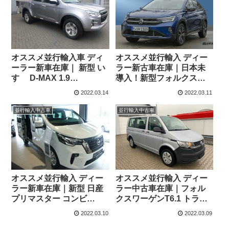
オススメ並行輸入車 ディ
オススメ並行輸入 ディー
ーラー新車在庫｜ 新型 い
ラー新古車在庫｜日本未
すゞ D-MAX 1.9
導入！新型フォルクスワ
DoubleCab LS 4WD 6AT
ーゲン タイゴ スタイル
2022.03.14
2022.03.11
左ハンドル
1.5TSI 150PS 7DSG 左ハ
ンドル
並行輸入中古車
並行輸入中古車
オススメ並行輸入 ディー
オススメ並行輸入 ディー
ラー新車在庫｜新型 日産
ラー中古車在庫｜フォル
プリマスター コンビ
クスワーゲンT6.1 トラン
(NV300) Tekna 2.0
スポーター コンビ 2.0TDI
2022.03.10
2022.03.09
dCi150 L1(ショートホイ
150PS SWB 7DSG 9人乗