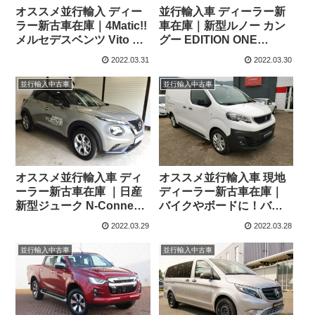
オススメ並行輸入 ディー
並行輸入車 ディーラー新
ラー新古車在庫｜4Matic!!
車在庫｜新型ルノー カン
メルセデスベンツ Vito ツ
グー EDITION ONE
アラー エディション
TCe100 6MT 左ハンドル
2022.03.31
2022.03.30
114CDI ロング 9G-Tronic
8人乗り 左ハンドル
並行輸入中古車
並行輸入中古車
オススメ並行輸入車 ディ
オススメ並行輸入車 現地
ーラー新古車在庫 ｜日産
ディーラー新古車在庫｜
新型ジューク N-Connecta
バイクやボードに！バッ
1.0 DIG-T 7DCT 左ハンド
クドア観音開き！プジョ
2022.03.29
2022.03.28
ル
ー エキスパート パネルバ
ン プレミアム L3 2.0
並行輸入中古車
並行輸入中古車
BlueHDi120 6MT 3人乗り
左ハンドル