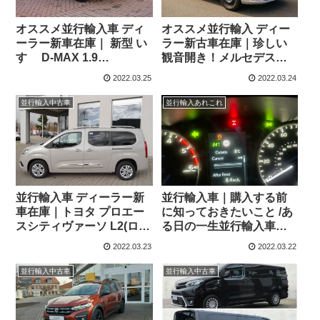
オススメ並行輸入車 ディ
オススメ並行輸入 ディー
ーラー新車在庫｜ 新型 い
ラー新古車在庫｜珍しい
すゞ D-MAX 1.9
観音開き！メルセデスベ
DoubleCab DL40 4WD
ンツ Vito ツアラー エディ
2022.03.25
2022.03.24
6MT 英国仕様右ハンドル
ション 116CDI ロング 9G-
Tronic 9人乗り 左ハンド
並行輸入中古車
並行輸入あれこれ
ル
並行輸入車 ディーラー新
並行輸入車｜購入する前
車在庫｜トヨタ プロエー
に知っておきたいこと /あ
スシティヴァーソ L2(ロン
る日の一生並行輸入車好
グボディ/7人乗り) チーム
きの行動！
2022.03.23
2022.03.22
ドイツ1.2 Turbo EAT8 左
ハンドル
並行輸入中古車
並行輸入中古車