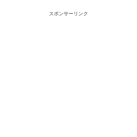
ールベース)EDC (8人乗り)
り 左ハンドル
左ハンドル
スポンサーリンク