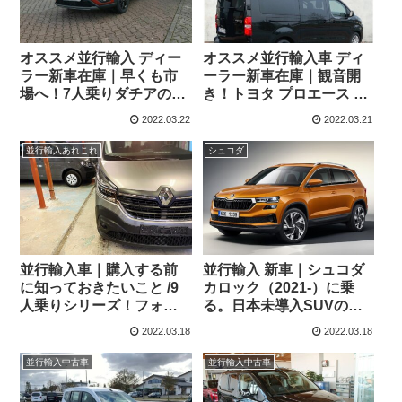
オススメ並行輸入 ディー
オススメ並行輸入車 ディ
ラー新車在庫｜早くも市
ーラー新車在庫｜観音開
場へ！7人乗りダチアのC
き！トヨタ プロエース ヴ
セグメントMPVモデル ダ
ァーソ 2.0D ロング 9人乗
2022.03.22
2022.03.21
チア ジョガー エクストリ
り シャトル 8AT 左ハンド
ームプラス TCe110 6MT
ル
並行輸入あれこれ
シュコダ
左ハンドル
並行輸入車｜購入する前
並行輸入 新車｜シュコダ
に知っておきたいこと /9
カロック（2021-）に乗
人乗りシリーズ！フォル
る。日本未導入SUVの概
クスワーゲン T6.1トラン
要・スペック・価格の情
2022.03.18
2022.03.18
スポーターコンビ とルノ
報。
ー トラフィック コンビが
並行輸入中古車
並行輸入中古車
横浜へ到着！