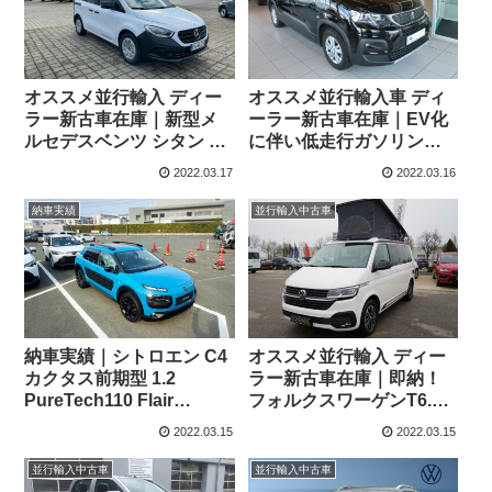
オススメ並行輸入 ディー
オススメ並行輸入車 ディ
ラー新古車在庫｜新型メ
ーラー新古車在庫｜EV化
ルセデスベンツ シタン ツ
に伴い低走行ガソリンタ
アラー BASE 110
ーボ最終！プジョー リフ
2022.03.17
2022.03.16
WORKER PLUS 6MT 左
ター アリュール 1.2
ハンドル
PureTech 130 EAT8
納車実績
並行輸入中古車
L2(ロングボディ7人乗り)
左ハンドル
納車実績｜シトロエン C4
オススメ並行輸入 ディー
カクタス前期型 1.2
ラー新古車在庫｜即納！
PureTech110 Flair
フォルクスワーゲンT6.1
Edition 5dr 5MT 右ハンド
カリフォルニア オーシャ
2022.03.15
2022.03.15
ルを福岡県のIさまへご納
ン エディション TDI
車！
204PS SWB 4Motion
並行輸入中古車
並行輸入中古車
7DSG 左ハンドル