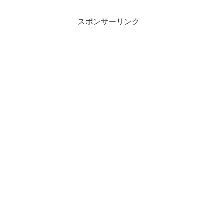
り)6AT 左ハンドル
ゲン T6.1 トランスポータ
ーコンビ現地納車完了！
スポンサーリンク