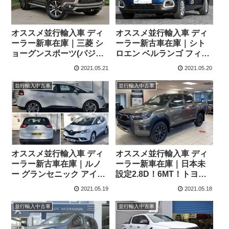
オススメ並行輸入車 ディ
オススメ並行輸入車 ディ
ーラー新車在庫｜三菱 シ
ーラー新古車在庫｜シト
ョーグンスポーツ(パジェ
ロエン ベルランゴ フィー
ロスポーツ) 3 Auto 2.4D
ル XL(ロングボディ・7人
2021.05.21
2021.05.20
8AT 7人乗り 右ハンドル
乗り) ピュアテック110
6MT 左ハンドル
並行輸入中古車
並行輸入中古車
オススメ並行輸入車 ディ
オススメ並行輸入車 ディ
ーラー新古車在庫｜ルノ
ーラー新車在庫｜日本未
ー グランセニック アイコ
設定2.8D！6MT！トヨタ
ニック TCe 140 1.3 6MT 5
ハイラックス DoubleCab
2021.05.19
2021.05.18
ドア 右ハンドル 7人乗り
Invincible X 2.8Diesel 右
ハンドル
並行輸入中古車
並行輸入中古車