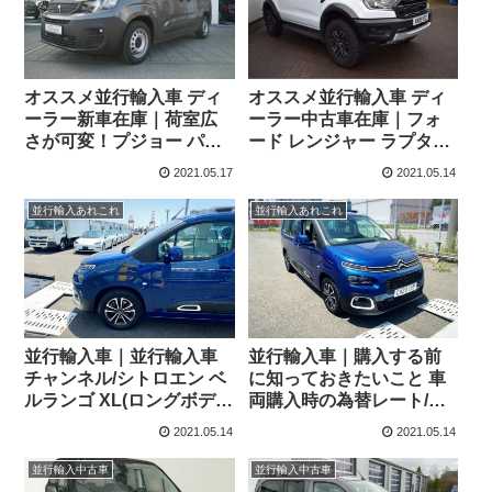
オススメ並行輸入車 ディ
オススメ並行輸入車 ディ
ーラー新車在庫｜荷室広
ーラー中古車在庫｜フォ
さが可変！プジョー パー
ード レンジャー ラプター
トナー(パルトネール) フレ
10AT 右ハンドル
2021.05.17
2021.05.14
ックスキャブ Pro L2(ロン
グボディ) EAT8 左ハンド
並行輸入あれこれ
並行輸入あれこれ
ル
並行輸入車｜並行輸入車
並行輸入車｜購入する前
チャンネル/シトロエン ベ
に知っておきたいこと 車
ルランゴ XL(ロングボデ
両購入時の為替レート/シ
ィ・7人乗り)！
トロエン ベルランゴXL(7
2021.05.14
2021.05.14
人乗り・ロングボディ)が
横浜に到着！
並行輸入中古車
並行輸入中古車