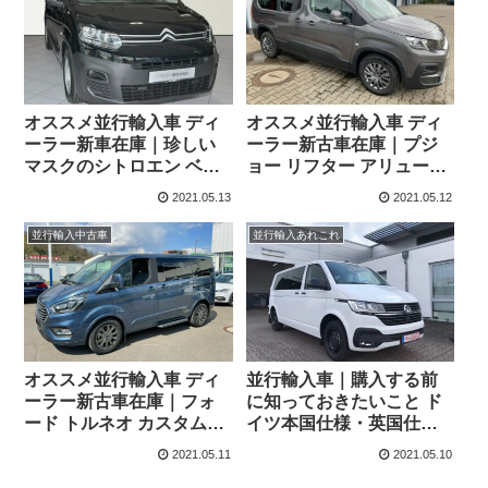
オススメ並行輸入車 ディ
オススメ並行輸入車 ディ
ーラー新車在庫｜珍しい
ーラー新古車在庫｜プジ
マスクのシトロエン ベル
ョー リフター アリュール
ランゴ ライブ M ピュアテ
1.2 PureTech 130 EAT8
2021.05.13
2021.05.12
ック110 6MT 左ハンドル
L2(ロングボディ7人乗り)
左ハンドル
並行輸入中古車
並行輸入あれこれ
オススメ並行輸入車 ディ
並行輸入車｜購入する前
ーラー新古車在庫｜フォ
に知っておきたいこと ド
ード トルネオ カスタム
イツ本国仕様・英国仕様
2.0 320 EcoBlue
と続々の完成報告/ ドイツ
2021.05.11
2021.05.10
Titanium X (L1・8人乗
本国仕様フォルクスワー