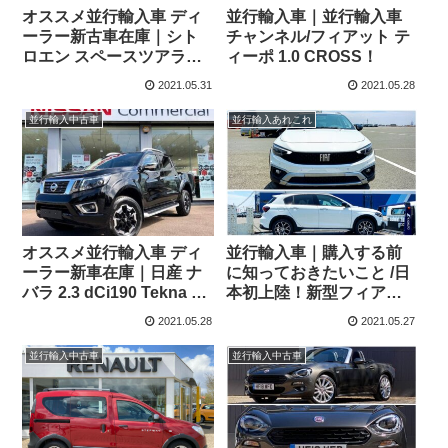
オススメ並行輸入車 ディ
並行輸入車｜並行輸入車
ーラー新古車在庫｜シト
チャンネル/フィアット テ
ロエン スペースツアラー
ィーポ 1.0 CROSS！
2.0BlueHDi フレイア M
2021.05.31
2021.05.28
150PS 6MT 右ハンドル
並行輸入中古車
並行輸入あれこれ
オススメ並行輸入車 ディ
並行輸入車｜購入する前
ーラー新車在庫｜日産 ナ
に知っておきたいこと /日
バラ 2.3 dCi190 Tekna ダ
本初上陸！新型フィアッ
ブルキャブ 7AT 4WD 右ハ
ト ティーポ 1.0 CROSS
2021.05.28
2021.05.27
ンドル
が横浜に到着！
並行輸入中古車
並行輸入中古車