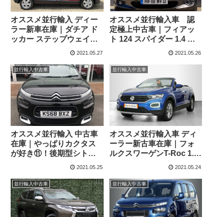
オススメ並行輸入 ディー
オススメ並行輸入車 認
ラー新車在庫｜ダチア ド
定極上中古車｜フィアッ
ッカー ステップウェイプ
ト 124 スパイダー 1.4 マ
ラスTCe 130 6MT 左ハン
ルチエア Lusso Plus 6MT
2021.05.27
2021.05.26
ドル
右ハンドル
並行輸入中古車
並行輸入中古車
オススメ並行輸入 中古車
オススメ並行輸入車 ディ
在庫｜やっぱりカクタス
ーラー新古車在庫｜フォ
が好き⑪！後期型シトロ
ルクスワーゲンT-Roc 1.5
エン C4カクタス フレイア
TSI Style カブリオレ
2021.05.25
2021.05.24
右ハンドル
7DSG 左ハンドル
1.2PureTech110 S&S
並行輸入中古車
並行輸入中古車
EAT6