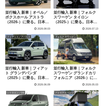
並行輸入 新車｜オペル／
並行輸入 新車｜フォルク
ボクスホール アストラ
スワーゲン タイロン
（2026-）に乗る。日本未
（2025-）に乗る。日本未
導入ハッチバック／ワゴ
導入3列シートSUVの概
2026.08.03
2026.07.13
ンの概要・スペック・価
要・スペック・価格の情
格の情報。
報。
フィアット／アバルト
フォルクスワーゲン
並行輸入 新車｜フィアッ
並行輸入 新車｜フォルク
ト グランデパンダ
スワーゲン グランドカリ
（2025-）に乗る。日本未
フォルニア（2026-）に乗
導入コンパクトの概要・
る。日本未導入キャンピ
2026.06.09
2026.05.03
スペック・価格の情報。
ングカーの概要・スペッ
ク・価格の情報
シトロエン／DS
メルセデスベンツ