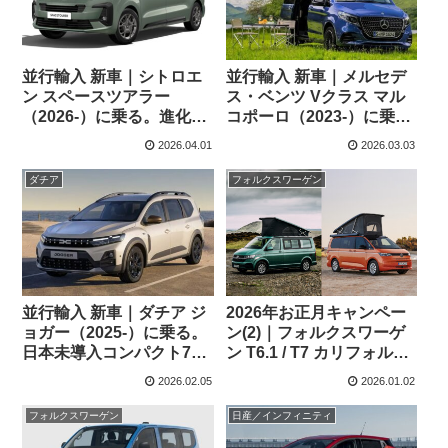
並行輸入 新車｜シトロエ
並行輸入 新車｜メルセデ
ン スペースツアラー
ス・ベンツ Vクラス マル
（2026-）に乗る。進化し
コポーロ（2023-）に乗
た日本未導入MPVの概
る。日本未導入キャンピ
2026.04.01
2026.03.03
要・スペック・価格の情
ングカーの概要・スペッ
報。
ク・価格の情報。
ダチア
フォルクスワーゲン
並行輸入 新車｜ダチア ジ
2026年お正月キャンペー
ョガー（2025-）に乗る。
ン(2)｜フォルクスワーゲ
日本未導入コンパクト7シ
ン T6.1 / T7 カリフォルニ
ーターMPVの概要・スペ
ア
2026.02.05
2026.01.02
ック・価格の情報。
フォルクスワーゲン
日産／インフィニティ