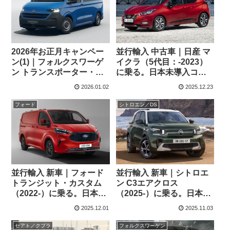
2026年お正月キャンペー
並行輸入 中古車｜日産 マ
ン(1)｜フォルクスワーゲ
イクラ（5代目：-2023）
ン トランスポーター・コ
に乗る。日本未導入コン
ンビ
パクトの概要・スペッ
2026.01.02
2025.12.23
ク・価格の情報。
フォード
シトロエン／DS
並行輸入 新車｜フォード
並行輸入 新車｜シトロエ
トランジット・カスタム
ン C3エアクロス
（2022-）に乗る。日本未
（2025-）に乗る。日本未
導入LCVの概要・スペッ
導入コンパクト7シーター
2025.12.01
2025.11.03
ク・価格の情報。
SUVの概要・スペック・
価格の情報。
セアト／クプラ
フォルクスワーゲン