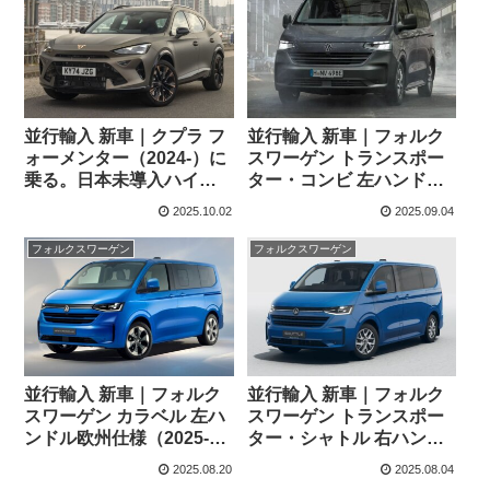
並行輸入 新車｜クプラ フ
並行輸入 新車｜フォルク
ォーメンター（2024-）に
スワーゲン トランスポー
乗る。日本未導入ハイパ
ター・コンビ 左ハンドル
フォーマンスSUVの概
欧州仕様（2025-）に乗
2025.10.02
2025.09.04
要・スペック・価格の情
る。日本未導入MPVの概
報。
要・スペック・価格の情
フォルクスワーゲン
フォルクスワーゲン
報。
並行輸入 新車｜フォルク
並行輸入 新車｜フォルク
スワーゲン カラベル 左ハ
スワーゲン トランスポー
ンドル欧州仕様（2025-）
ター・シャトル 右ハンド
に乗る。日本未導入MPV
ル英国仕様（2025-）に乗
2025.08.20
2025.08.04
の概要・スペック・価格
る。日本未導入MPVの概