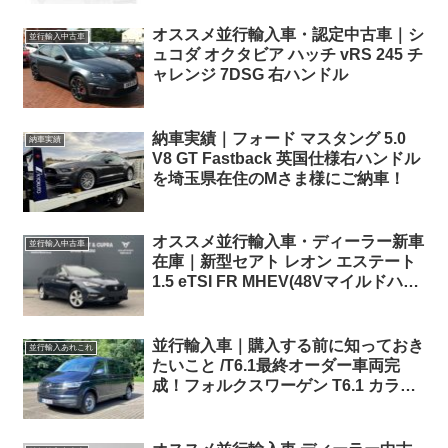
オススメ並行輸入車・認定中古車｜シ
並行輸入中古車
ュコダ オクタビア ハッチ vRS 245 チ
ャレンジ 7DSG 右ハンドル
納車実績｜フォード マスタング 5.0
納車実績
V8 GT Fastback 英国仕様右ハンドル
を埼玉県在住のMさま様にご納車！
オススメ並行輸入車・ディーラー新車
並行輸入中古車
在庫｜新型セアト レオン エステート
1.5 eTSI FR MHEV(48Vマイルドハイ
ブリッド) 7DSG 右ハンドル
並行輸入車｜購入する前に知っておき
並行輸入あれこれ
たいこと /T6.1最終オーダー車両完
成！フォルクスワーゲン T6.1 カラベ
ル 間もなく出航！