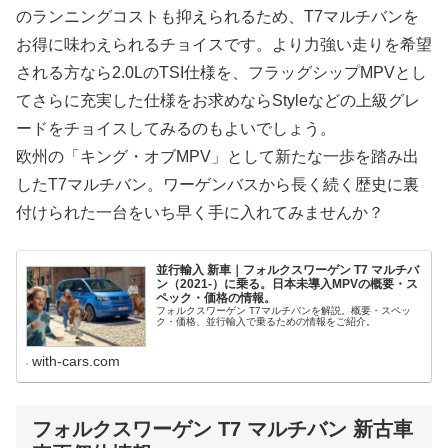
のランニングコストも抑えられるため、T7マルチバンを
お得に味わえられるチョイスです。より力強い走りを希望
される方なら2.0LのTSI仕様を、フラッグシップMPVとし
てさらに充実した仕様をお求めならStyleなどの上級グレ
ードをチョイスしてみるのもよいでしょう。
欧州の「キング・オブMPV」として新たな一歩を踏み出
したT7マルチバン。ワーゲンバスから長く続く歴史に裏
付けられた一台をいち早く手に入れてみませんか？
並行輸入 新車｜フォルクスワーゲン T7 マルチバ
ン（2021-）に乗る。日本未導入MPVの概要・ス
ペック・価格の情報。
フォルクスワーゲン T7マルチバンを解説。概要・スペッ
ク・価格、並行輸入で乗るための情報をご紹介。
with-cars.com
フォルクスワーゲン T7 マルチバン 新古車