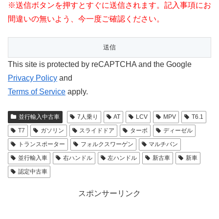
※送信ボタンを押すとすぐに送信されます。記入事項にお
間違いの無いよう、今一度ご確認ください。
This site is protected by reCAPTCHA and the Google
Privacy Policy
and
Terms of Service
apply.
並行輸入中古車
7人乗り
AT
LCV
MPV
T6.1
T7
ガソリン
スライドドア
ターボ
ディーゼル
トランスポーター
フォルクスワーゲン
マルチバン
並行輸入車
右ハンドル
左ハンドル
新古車
新車
認定中古車
スポンサーリンク