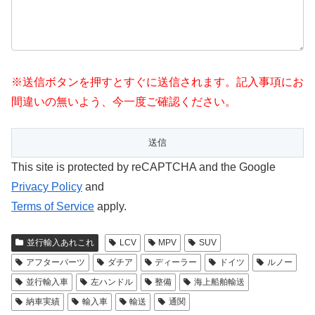
※送信ボタンを押すとすぐに送信されます。記入事項にお
間違いの無いよう、今一度ご確認ください。
This site is protected by reCAPTCHA and the Google
Privacy Policy
and
Terms of Service
apply.
並行輸入あれこれ
LCV
MPV
SUV
アフターパーツ
ダチア
ディーラー
ドイツ
ルノー
並行輸入車
左ハンドル
整備
海上船舶輸送
納車実績
輸入車
輸送
通関