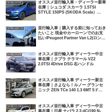
オススメ並行輸入車・ディーラー新車
並行輸入中古車
在庫｜シュコダ スカーラ 1.5TSI
STYLE 150PS (SKODA Scala）
7DSG 左ハンドル 製造時OP盛り沢山
並行輸入車｜購入する前に知っておき
並行輸入あれこれ
たいこと 現金やカーローンでのお支
払い/Peugeot Partner Van L2(ロング
ボディ)EAT8が入荷しました！
オススメ並行輸入車 ディーラー中古
並行輸入中古車
車在庫｜クプラ テラマール VZ2
2.0TSI 4Drive DSG 右ハンドル
オススメ並行輸入車 ディーラー新古
並行輸入中古車
車在庫｜さよなら！ルノー グランセ
ニック ZEN TCe 140 1.3 6MT 5ドア
左ハンドル 7人乗り
オススメ並行輸入車 ディーラー中古
並行輸入中古車
車在庫｜日産 ナバラ 2.3 dCi190 N-