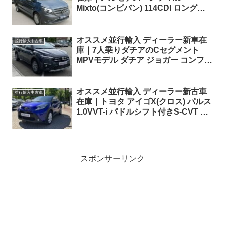
Mixto(コンビバン) 114CDI ロング
6MT 5人乗り 左ハンドル
オススメ並行輸入 ディーラー新車在
並行輸入中古車
庫｜7人乗りダチアのCセグメント
MPVモデル ダチア ジョガー コンフォ
ートTCe110 6MT 左ハンドル
オススメ並行輸入 ディーラー新古車
並行輸入中古車
在庫｜トヨタ アイゴX(クロス) パルス
1.0VVT-i パドルシフト付きS-CVT 左
ハンドル
スポンサーリンク