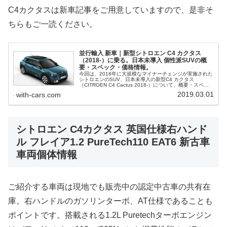
C4カクタスは新車記事をご用意していますので、是非そ
ちらもご一読ください。
並行輸入 新車｜新型シトロエン C4 カクタス
（2018-）に乗る。日本未導入 個性派SUVの概
要・スペック・価格情報。
今回は、2018年に大規模なマイナーチェンジが実施された
シトロエンのSUV、日本未導入の新型C4 カクタス
（CITROEN C4 Cactus 2018-）について、概要・スペッ
ク・価格等、並行輸入で乗るための情報をご紹介。
2019.03.01
with-cars.com
シトロエン C4カクタス 英国仕様右ハンド
ル フレイア1.2 PureTech110 EAT6 新古車
車両個体情報
ご紹介する車両は現地でも販売中の認定中古車の共有在
庫。右ハンドルのガソリンターボ、AT仕様であることも
ポイントです。搭載される1.2L Puretechターボエンジン