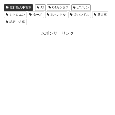
並行輸入中古車
AT
C4カクタス
ガソリン
シトロエン
ターボ
右ハンドル
左ハンドル
新古車
認定中古車
スポンサーリンク