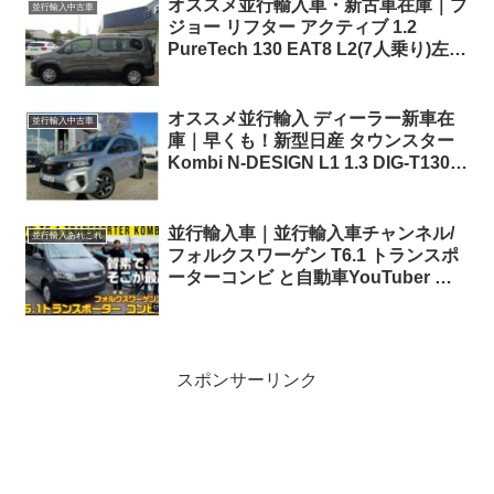
オススメ並行輸入車・新古車在庫｜プ
並行輸入中古車
ジョー リフター アクティブ 1.2
PureTech 130 EAT8 L2(7人乗り)左ハ
ンドル
オススメ並行輸入 ディーラー新車在
並行輸入中古車
庫｜早くも！新型日産 タウンスター
Kombi N-DESIGN L1 1.3 DIG-T130
Manual（左ハンドル欧州仕様）
並行輸入車｜並行輸入車チャンネル/
並行輸入あれこれ
フォルクスワーゲン T6.1 トランスポ
ーターコンビ と自動車YouTuber ウ
ナ丼さんの動画に参加！！⑦
スポンサーリンク