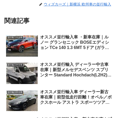
ウィズカーズ｜新横浜 欧州車の並行輸入
関連記事
オススメ並行輸入車 ・新車在庫｜ル
並行輸入中古車
ノー グランセニック BOSEエディシ
ョン TCe 140 1.3 6MT 5ドア (ガラス
ルーフ他OP付き) 左ハンドル
オススメ並行輸入 ディーラー中古車
並行輸入中古車
在庫｜新型メルセデスベンツ スプリ
ンター Standard Hochdach(L2H2)
316CDI RWD 6MT 左ハンドル
オススメ並行輸入車 ディーラー新古
並行輸入中古車
車在庫｜前型低走行距離！オペル／ボ
クスホール アストラ スポーツツアラ
ー エレガンス1.4 左ハンドル