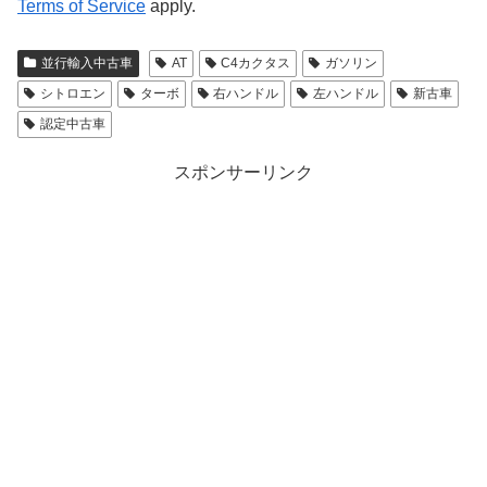
Terms of Service
apply.
並行輸入中古車
AT
C4カクタス
ガソリン
シトロエン
ターボ
右ハンドル
左ハンドル
新古車
認定中古車
スポンサーリンク