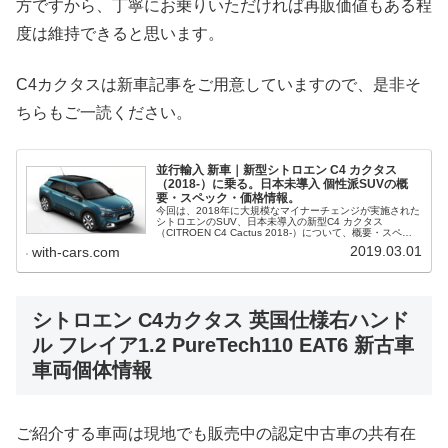
方ですから、丁寧にお乗りいただければ再販価値もある程
度は維持できると思います。
C4カクタスは新車記事をご用意していますので、是非そ
ちらもご一読ください。
並行輸入 新車｜新型シトロエン C4 カクタス
（2018-）に乗る。日本未導入 個性派SUVの概
要・スペック・価格情報。
今回は、2018年に大規模なマイナーチェンジが実施された
シトロエンのSUV、日本未導入の新型C4 カクタス
（CITROEN C4 Cactus 2018-）について、概要・スペッ
ク・価格等、並行輸入で乗るための情報をご紹介。
2019.03.01
with-cars.com
シトロエン C4カクタス 英国仕様右ハンド
ル フレイア1.2 PureTech110 EAT6 新古車
車両個体情報
ご紹介する車両は現地でも販売中の認定中古車の共有在