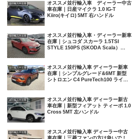
オススメ並行輸入車 ディーラー中古
並行輸入中古車
車在庫｜日産マイクラ 1.0 IG-T
Kiiro(キイロ) 5MT 右ハンドル
オススメ並行輸入車・ディーラー新車
並行輸入中古車
在庫｜シュコダ スカーラ 1.5TSI
STYLE 150PS (SKODA Scala）
7DSG 左ハンドル
オススメ並行輸入車 ディーラー新車
並行輸入中古車
在庫｜シンプルグレード&6MT 新型
シトロエン C4 PureTech100 ライブ
6MT 左ハンドル
オススメ並行輸入車 ディーラー新古
並行輸入中古車
車在庫｜新型フィアット ティーポ 1.0
Cross 5MT 左ハンドル
オススメ並行輸入車 ディーラー中古
並行輸入中古車
車在庫｜三菱ファンの方は急いで！