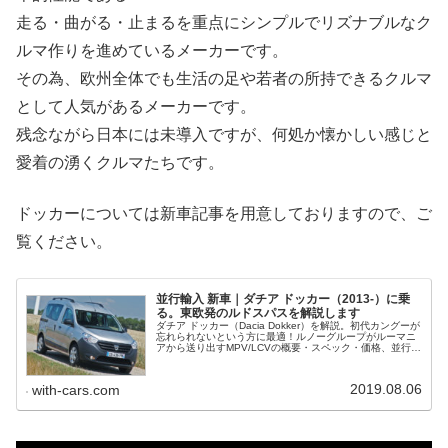
走る・曲がる・止まるを重点にシンプルでリズナブルなク
ルマ作りを進めているメーカーです。
その為、欧州全体でも生活の足や若者の所持できるクルマ
として人気があるメーカーです。
残念ながら日本には未導入ですが、何処か懐かしい感じと
愛着の湧くクルマたちです。
ドッカーについては新車記事を用意しておりますので、ご
覧ください。
並行輸入 新車｜ダチア ドッカー（2013-）に乗
る。東欧発のルドスパスを解説します
ダチア ドッカー（Dacia Dokker）を解説。初代カングーが
忘れられないという方に最適！ルノーグループがルーマニ
アから送り出すMPV/LCVの概要・スペック・価格、並行輸
入で乗るための情報をご紹介。
2019.08.06
with-cars.com