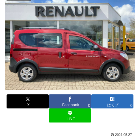
X
Facebook
はてブ
0
0
LINE
2021.05.27