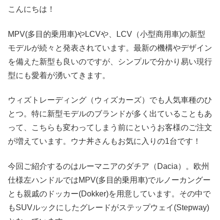
こんにちは！
MPV(多目的乗用車)やLCVや、LCV（小型商用車)の新型
モデルが続々と発表されています。最新の機構やデザイン
を備えた新型も良いのですが、シンプルで分かり易い現行
型にも愛着が湧いてきます。
ウィズトレーディング（ウィズカーズ）でも人気車種のひ
とつ。特に新型モデルのブランドが多く出ていることもあ
って、こちらも変わってしまう前にというお客様のご注文
が増えています。ウナ丼さんもお気に入りの1台です！
今回ご紹介するのはルーマニアのダチア（Dacia）。欧州
仕様左ハンドルではMPV(多目的乗用車)でルノーカングー
とも親戚のドッカー(Dokker)を用意しています。その中で
もSUVルックにしたグレードがステップウェイ(Stepway)