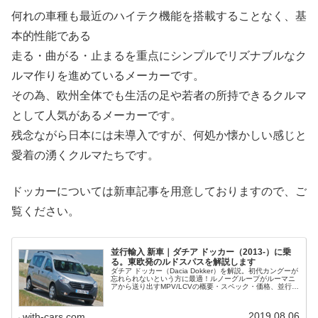
何れの車種も最近のハイテク機能を搭載することなく、基
本的性能である
走る・曲がる・止まるを重点にシンプルでリズナブルなク
ルマ作りを進めているメーカーです。
その為、欧州全体でも生活の足や若者の所持できるクルマ
として人気があるメーカーです。
残念ながら日本には未導入ですが、何処か懐かしい感じと
愛着の湧くクルマたちです。
ドッカーについては新車記事を用意しておりますので、ご
覧ください。
並行輸入 新車｜ダチア ドッカー（2013-）に乗
る。東欧発のルドスパスを解説します
ダチア ドッカー（Dacia Dokker）を解説。初代カングーが
忘れられないという方に最適！ルノーグループがルーマニ
アから送り出すMPV/LCVの概要・スペック・価格、並行輸
入で乗るための情報をご紹介。
2019.08.06
with-cars.com