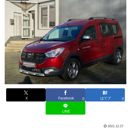
X
Facebook
はてブ
0
0
LINE
2021.12.27