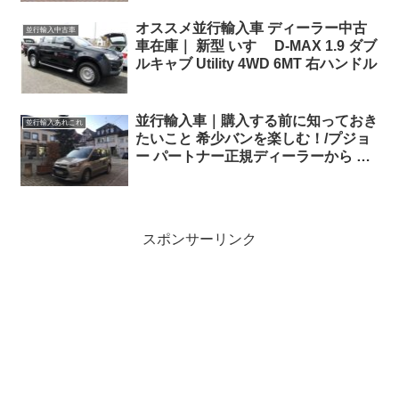
オススメ並行輸入車 ディーラー中古
並行輸入中古車
車在庫｜ 新型 いすゞ D-MAX 1.9 ダブ
ルキャブ Utility 4WD 6MT 右ハンドル
並行輸入車｜購入する前に知っておき
並行輸入あれこれ
たいこと 希少バンを楽しむ！/プジョ
ー パートナー正規ディーラーから ド
イツ保管場所へ搬入完了
スポンサーリンク