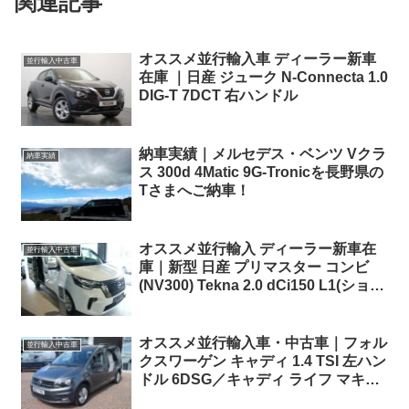
関連記事
オススメ並行輸入車 ディーラー新車
並行輸入中古車
在庫 ｜日産 ジューク N-Connecta 1.0
DIG-T 7DCT 右ハンドル
納車実績｜メルセデス・ベンツ Vクラ
納車実績
ス 300d 4Matic 9G-Tronicを長野県の
Tさまへご納車！
オススメ並行輸入 ディーラー新車在
並行輸入中古車
庫｜新型 日産 プリマスター コンビ
(NV300) Tekna 2.0 dCi150 L1(ショー
トホイールベース)EDC (8人乗り) 左
ハンドル
オススメ並行輸入車・中古車｜フォル
並行輸入中古車
クスワーゲン キャディ 1.4 TSI 左ハン
ドル 6DSG／キャディ ライフ マキシ
右ハンドル 6MT