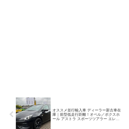
オススメ並行輸入車 ディーラー新古車在
庫｜前型低走行距離！オペル／ボクスホ
ール アストラ スポーツツアラー エレガ
ンス1.4 左ハンドル