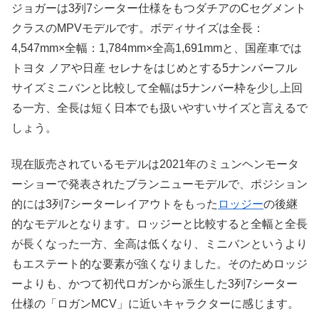
ジョガーは3列7シーター仕様をもつダチアのCセグメント
クラスのMPVモデルです。ボディサイズは全長：
4,547mm×全幅：1,784mm×全高1,691mmと、国産車では
トヨタ ノアや日産 セレナをはじめとする5ナンバーフル
サイズミニバンと比較して全幅は5ナンバー枠を少し上回
る一方、全長は短く日本でも扱いやすいサイズと言えるで
しょう。
現在販売されているモデルは2021年のミュンヘンモータ
ーショーで発表されたブランニューモデルで、ポジション
的には3列7シーターレイアウトをもった
ロッジー
の後継
的なモデルとなります。ロッジーと比較すると全幅と全長
が長くなった一方、全高は低くなり、ミニバンというより
もエステート的な要素が強くなりました。そのためロッジ
ーよりも、かつて初代ロガンから派生した3列7シーター
仕様の「ロガンMCV」に近いキャラクターに感じます。