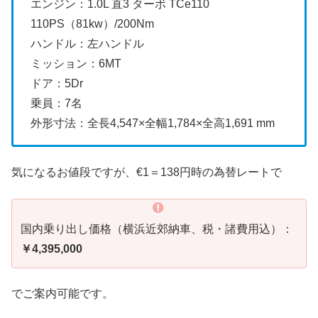
エンジン：1.0L 直3 ターボ TCe110
110PS（81kw）/200Nm
ハンドル：左ハンドル
ミッション：6MT
ドア：5Dr
乗員：7名
外形寸法：全長4,547×全幅1,784×全高1,691 mm
気になるお値段ですが、€1＝138円時の為替レートで
国内乗り出し価格（横浜近郊納車、税・諸費用込）：
￥4,395,000
でご案内可能です。