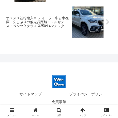
オススメ並行輸入車 ディーラー中古車在
庫｜久しぶりの低走行距離！メルセデ
ス・ベンツ Xクラス X350d 4マチック パ
ワー パドルシフト付き7G-TRONIC PLUS
左ハンドル
サイトマップ
プライバシーポリシー
免責事項
© 2019-2026 ウィズカーズ｜新横浜 欧州車の並行輸入.
メニュー
ホーム
検索
トップ
サイドバー