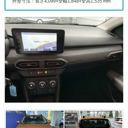
外形寸法：長さ4,099×全幅1,848×全高1,535 mm