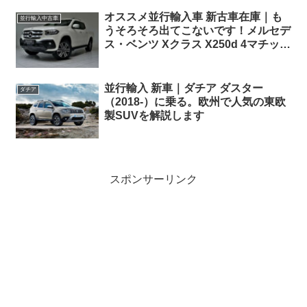
オススメ並行輸入車 新古車在庫｜も
並行輸入中古車
うそろそろ出てこないです！メルセデ
ス・ベンツ Xクラス X250d 4マチック
プログレッシブエディション 荷台樹
脂カバー付き7AT 左ハンドル
並行輸入 新車｜ダチア ダスター
ダチア
（2018-）に乗る。欧州で人気の東欧
製SUVを解説します
スポンサーリンク