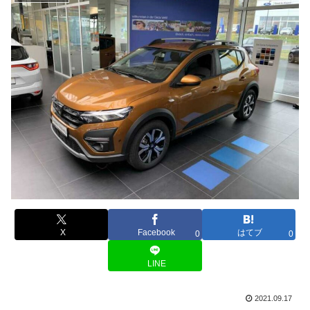
X
Facebook
はてブ
0
0
LINE
2021.09.17