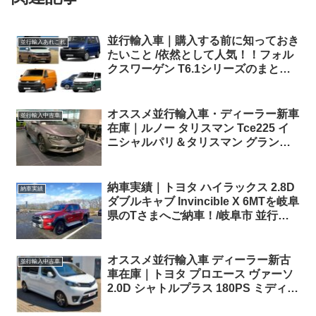
並行輸入車｜購入する前に知っておき
並行輸入あれこれ
たいこと /依然として人気！！フォル
クスワーゲン T6.1シリーズのまと
め！
オススメ並行輸入車・ディーラー新車
並行輸入中古車
在庫｜ルノー タリスマン Tce225 イ
ニシャルパリ＆タリスマン グランド
ツアー(エステート) Tce160 リミテッ
ド Sエディション EDC 左ハンドル
納車実績｜トヨタ ハイラックス 2.8D
納車実績
ダブルキャブ Invincible X 6MTを岐阜
県のTさまへご納車！/岐阜市 並行輸
入車相談会お礼！
オススメ並行輸入車 ディーラー新古
並行輸入中古車
車在庫｜トヨタ プロエース ヴァーソ
2.0D シャトルプラス 180PS ミディア
ム 8AT 左ハンドル 8人乗り