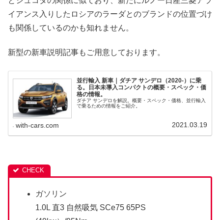
とシュコダの関係に似ており、新たにルノー日産三菱アラ
イアンス入りしたロシアのラーダとのブランドの位置づけ
も関係しているのかも知れません。
新型の新車説明記事もご用意しております。
並行輸入 新車｜ダチア サンデロ（2020-）に乗
る。日本未導入コンパクトの概要・スペック・価
格の情報。
ダチア サンデロを解説。概要・スペック・価格、並行輸入
で乗るための情報をご紹介。
2021.03.19
with-cars.com
ガソリン
1.0L 直3 自然吸気 SCe75 65PS