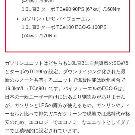
(49kw）/95Nm
1.0L 直3 ターボ TCe90 90PS (67kw）/160Nm
ガソリン＋LPG バイフューエル
1.0L 直3 ターボ TCe100 ECO-G 100PS
(74kw）/170Nm
ガソリンユニットはどちらも1.0L直3に自然吸気のSCe75
とターボのTCe90が設定。ダウンサイジング化された最
新のルノーと共有するユニットで燃費性能は欧州複合で
19.3km/L（TCe90）です。バイフューエルのECO-Gは、
日本の一般ユーザー向けにはあまり馴染みがありません
が、ガソリンとLPGの両方が使えるもの。ガソリンやディ
ーゼルと比べて排気ガスがクリーンで現地では燃料代が格
安のため、エコロジーでエコノミーなユニットとしてダチ
アでは積極的に設定されています。