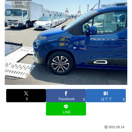
X
Facebook
はてブ
0
0
LINE
2021.05.14