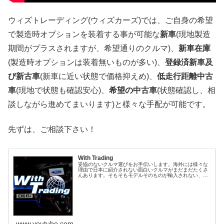
ウィズトレーディング(ウィズカーズ)では、ご自身の希望
で製造時オプションを装着する事が可能な
新車
(現地製造
期間がプラスされますが、希望通りのクルマ)、
新車在庫
(製造時オプションは装着無いものが多い)、
登録済新車及
び新古車
(新車に近い状態で価格抑えめ)、
低走行距離中古
車
(現地で状態も確認安心)、
希望の中古車
(状態確認し、相
談しながら進めてまいります)と様々な手配が可能です。
先ずは、ご相談下さい！
With Trading
妥協のないクルマ選びをお手伝いします。海外には様々な
理由で日本に紹介されない面白いクルマがまだまだたくさ
んあります。そもそもモデルそのものが輸入されない、輸
入されていたとしても、希望するエンジンない、色がな
い、MTがない、内装が違う等々、拘...
www.youtube.com