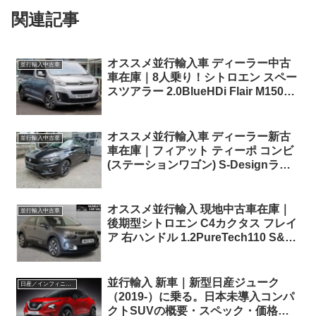
関連記事
オススメ並行輸入車 ディーラー中古
並行輸入中古車
車在庫｜8人乗り！シトロエン スペー
スツアラー 2.0BlueHDi Flair M150PS
6MT 右ハンドル
オススメ並行輸入車 ディーラー新古
並行輸入中古車
車在庫｜フィアット ティーポ コンビ
(ステーションワゴン) S-Designラウ
ンジ 1.4 T-JET 6MT 左ハンドル
オススメ並行輸入 現地中古車在庫｜
並行輸入中古車
後期型シトロエン C4カクタス フレイ
ア 右ハンドル 1.2PureTech110 S&S
EAT6 パノラマルーフ ！
並行輸入 新車｜新型日産ジューク
日産／インフィニティ
（2019-）に乗る。日本未導入コンパ
クトSUVの概要・スペック・価格の