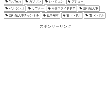
YouTube
ガソリン
シトロエン
プジョー
ベルランゴ
リフター
両側スライドドア
並行輸入車
並行輸入車チャンネル
仕事用車
右ハンドル
左ハンドル
スポンサーリンク