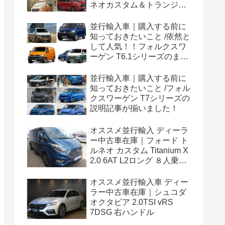
ネオカスタム＆トランジッ
トカスタムシリーズのまと
め！
並行輸入車｜購入する前に
知っておきたいこと /依然と
して人気！！フォルクスワ
ーゲン T6.1シリーズのまと
め！
並行輸入車｜購入する前に
知っておきたいこと /フォル
クスワーゲン T7シリーズの
説明記事が揃いました！
オススメ並行輸入 ディーラ
ー中古車在庫｜フォード ト
ルネオ カスタム Titanium X
2.0 6AT L2ロング ８人乗り
左ハンドル
オススメ並行輸入車 ディー
ラー中古車在庫｜シュコダ
オクタビア 2.0TSI vRS
7DSG 右ハンドル