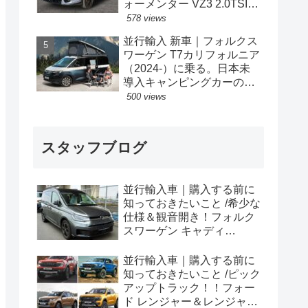
ォーメンター VZ3 2.0TSI
333PS 4Drive 7DSG 右ハン
578 views
ドル
並行輸入 新車｜フォルクス
ワーゲン T7カリフォルニア
（2024-）に乗る。日本未
導入キャンピングカーの概
要・スペック・価格の情
500 views
報。
スタッフブログ
並行輸入車｜購入する前に
知っておきたいこと /希少な
仕様＆観音開き！フォルク
スワーゲン キャディ
Edition 横浜に到着！！
並行輸入車｜購入する前に
知っておきたいこと /ピック
アップトラック！！フォー
ド レンジャー＆レンジャー