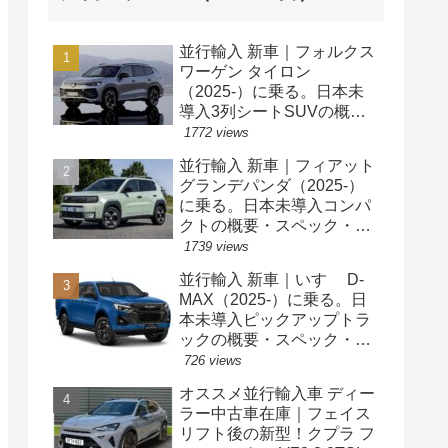
並行輸入 新車｜フォルクス
ワーゲン タイロン
（2025-）に乗る。日本未
導入3列シートSUVの概
要・スペック・価格の情
1772 views
報。
並行輸入 新車｜フィアット
グランデパンダ（2025-）
に乗る。日本未導入コンパ
クトの概要・スペック・価
格の情報。
1739 views
並行輸入 新車｜いすゞ D-
MAX（2025-）に乗る。日
本未導入ピックアップトラ
ックの概要・スペック・価
格の情報。
726 views
オススメ並行輸入車 ディー
ラー中古車在庫｜フェイス
リフト後の新型！クプラ フ