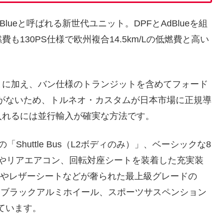
ueと呼ばれる新世代ユニット。DPFとAdBlueを組
130PS仕様で欧州複合14.5km/Lの低燃費と高い
とに加え、バン仕様のトランジットを含めてフォード
績がないため、トルネオ・カスタムが日本市場に正規導
入れるには並行輸入が確実な方法です。
huttle Bus（L2ボディのみ）」、ベーシックな8
ールやリアエアコン、回転対座シートを装着した充実装
ライトやレザーシートなどが奢られた最上級グレードの
7インチブラックアルミホイール、スポーツサスペンション
れています。