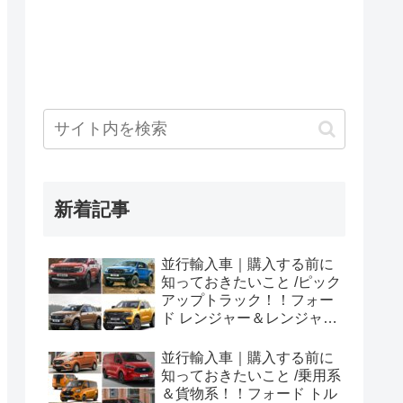
新着記事
並行輸入車｜購入する前に
知っておきたいこと /ピック
アップトラック！！フォー
ド レンジャー＆レンジャー
ラプター シリーズのまと
め！
並行輸入車｜購入する前に
知っておきたいこと /乗用系
＆貨物系！！フォード トル