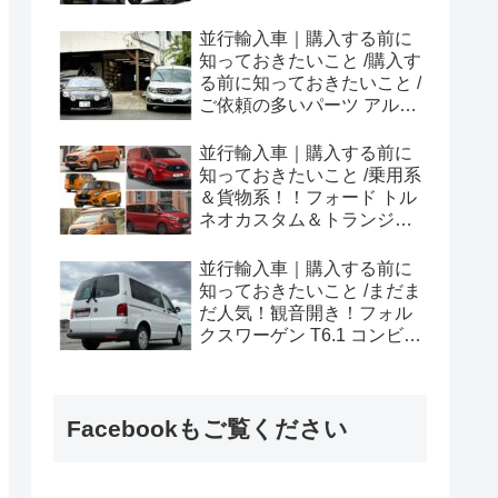
ラプター シリーズのまと
め！
並行輸入車｜購入する前に
知っておきたいこと /購入す
る前に知っておきたいこと /
ご依頼の多いパーツ アルピ
ーヌ A110欧州の純正部品
やカスタム・チューニング
並行輸入車｜購入する前に
パーツも何とかなる！②
知っておきたいこと /乗用系
＆貨物系！！フォード トル
ネオカスタム＆トランジッ
トカスタムシリーズのまと
め！
並行輸入車｜購入する前に
知っておきたいこと /まだま
だ人気！観音開き！フォル
クスワーゲン T6.1 コンビ横
浜へ向けて出港！！
Facebookもご覧ください