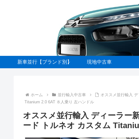
新車並行【ブランド別】
現地中古車
ホーム
並行輸入中古車
オススメ並行輸入 
Titanium 2.0 6AT ８人乗り 左ハンドル
オススメ並行輸入 ディーラー
ード トルネオ カスタム Titaniu