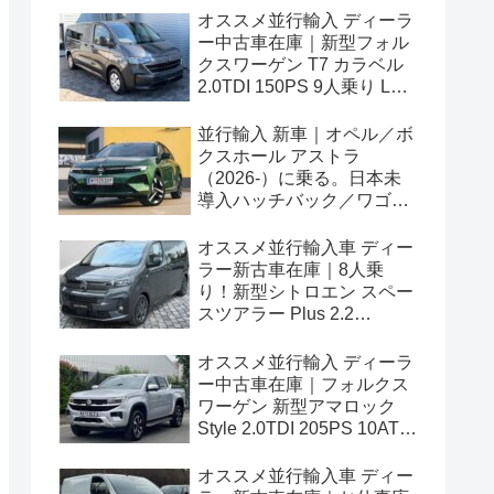
オススメ並行輸入 ディーラ
ー中古車在庫｜新型フォル
クスワーゲン T7 カラベル
2.0TDI 150PS 9人乗り LWB
8AT 左ハンドル
並行輸入 新車｜オペル／ボ
クスホール アストラ
（2026-）に乗る。日本未
導入ハッチバック／ワゴン
の概要・スペック・価格の
情報。
オススメ並行輸入車 ディー
ラー新古車在庫｜8人乗
り！新型シトロエン スペー
スツアラー Plus 2.2
BlueHDi 180 M 8AT 左ハン
ドル
オススメ並行輸入 ディーラ
ー中古車在庫｜フォルクス
ワーゲン 新型アマロック
Style 2.0TDI 205PS 10AT
右ハンドル
オススメ並行輸入車 ディー