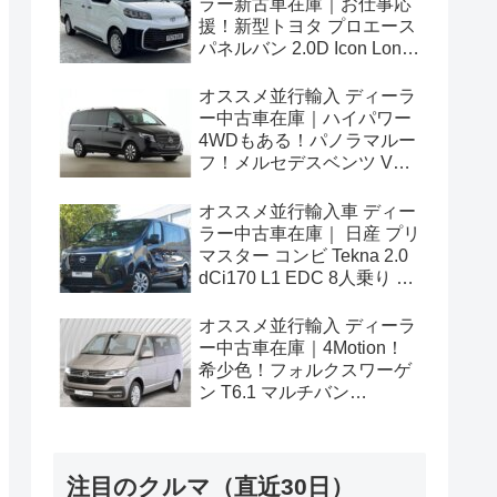
ラー新古車在庫｜お仕事応
援！新型トヨタ プロエース
パネルバン 2.0D Icon Long
3人乗り6MT 右ハンドル
オススメ並行輸入 ディーラ
ー中古車在庫｜ハイパワー
4WDもある！パノラマルー
フ！メルセデスベンツ Vク
ラス V300d アバンギャルド
ロング 4Matic 9G-Tronic 左
オススメ並行輸入車 ディー
ハンドル
ラー中古車在庫｜ 日産 プリ
マスター コンビ Tekna 2.0
dCi170 L1 EDC 8人乗り 左
ハンドル
オススメ並行輸入 ディーラ
ー中古車在庫｜4Motion！
希少色！フォルクスワーゲ
ン T6.1 マルチバン
Generation Six SWB 2.0TDI
204PS 7人乗り 7DSG 左ハ
ンドル
注目のクルマ（直近30日）