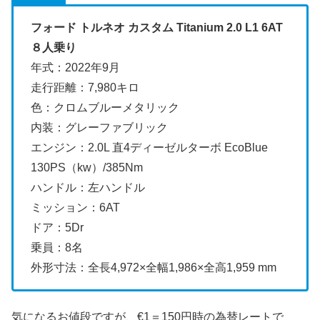
フォード トルネオ カスタム Titanium 2.0 L1 6AT
８人乗り
年式：2022年9月
走行距離：7,980キロ
色：クロムブルーメタリック
内装：グレーファブリック
エンジン：2.0L 直4ディーゼルターボ EcoBlue
130PS（kw）/385Nm
ハンドル：左ハンドル
ミッション：6AT
ドア：5Dr
乗員：8名
外形寸法：全長4,972×全幅1,986×全高1,959 mm
気になるお値段ですが、€1＝150円時の為替レートで