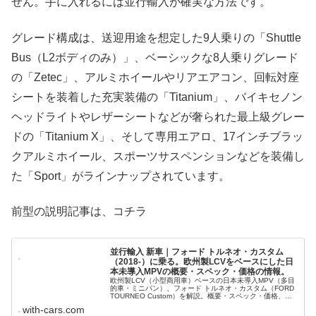
せん。手に入れるには並行輸入が確実な方法です。
グレード構成は、送迎用途を想定した9人乗りの「Shuttle
Bus（L2ボディのみ）」、ベーシックな8人乗りグレード
の「Zetec」、アルミホイールやリアエアコン、回転対座
シートを装着した充実装備の「Titanium」、バイキセノン
ヘッドライトやレザーシートなどが奢られた最上級グレー
ドの「Titanium X」、そして専用エアロ、17インチブラッ
クアルミホイール、スポーツサスペンションなどを装備し
た「Sport」がラインナップされています。
前型の説明記事は、コチラ
並行輸入 新車｜フォード トルネオ・カスタム
（2018-）に乗る。欧州製LCVをベースにした日
本未導入MPVの概要・スペック・価格の情報。
欧州製LCV（小型商用車）ベースの日本未導入MPV（多目
的車・ミニバン）、フォード トルネオ・カスタム（FORD
TOURNEO Custom）を解説。概要・スペック・価格、並
行輸入で乗るための情報をご紹介。
with-cars.com