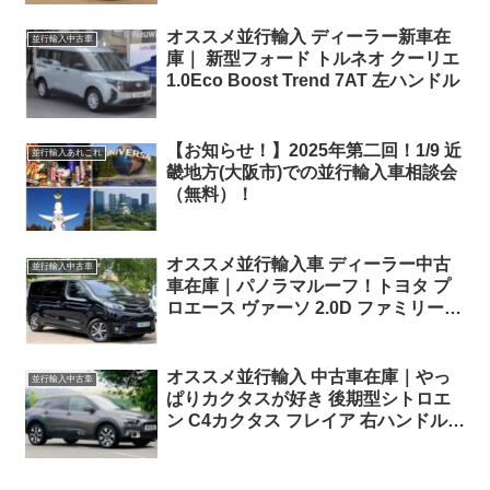
オススメ並行輸入 ディーラー新車在
並行輸入中古車
庫｜ 新型フォード トルネオ クーリエ
1.0Eco Boost Trend 7AT 左ハンドル
【お知らせ！】2025年第二回！1/9 近
並行輸入あれこれ
畿地方(大阪市)での並行輸入車相談会
（無料）！
オススメ並行輸入車 ディーラー中古
並行輸入中古車
車在庫｜パノラマルーフ！トヨタ プ
ロエース ヴァーソ 2.0D ファミリー
180PS ミディアム 8AT 右ハンドル 8
人乗り
オススメ並行輸入 中古車在庫｜やっ
並行輸入中古車
ぱりカクタスが好き 後期型シトロエ
ン C4カクタス フレイア 右ハンドル
1.2PureTech110 S&S EAT6 パノラマ
ルーフ ！