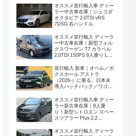
オススメ並行輸入車 ディー
ラー中古車在庫｜シュコダ
オクタビア 2.0TSI vRS
7DSG 右ハンドル
オススメ並行輸入 ディーラ
ー中古車在庫｜新型フォル
クスワーゲン T7 カラベル
2.0TDI 150PS 9人乗り LWB
8AT 左ハンドル
並行輸入 新車｜オペル／ボ
クスホール アストラ
（2026-）に乗る。日本未
導入ハッチバック／ワゴン
の概要・スペック・価格の
情報。
オススメ並行輸入車 ディー
ラー新古車在庫｜8人乗
り！新型シトロエン スペー
スツアラー Plus 2.2
BlueHDi 180 M 8AT 左ハン
ドル
オススメ並行輸入 ディーラ