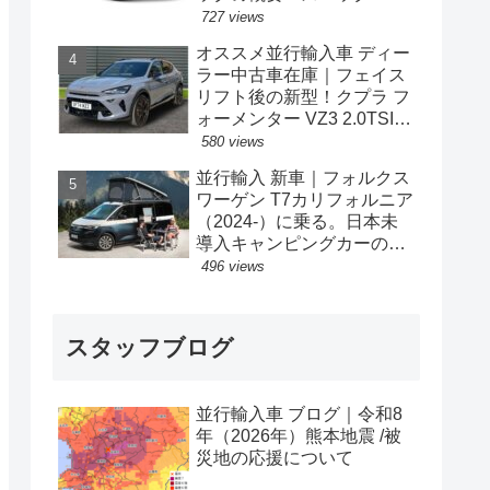
格の情報。
727 views
オススメ並行輸入車 ディー
ラー中古車在庫｜フェイス
リフト後の新型！クプラ フ
ォーメンター VZ3 2.0TSI
333PS 4Drive 7DSG 右ハン
580 views
ドル
並行輸入 新車｜フォルクス
ワーゲン T7カリフォルニア
（2024-）に乗る。日本未
導入キャンピングカーの概
要・スペック・価格の情
496 views
報。
スタッフブログ
並行輸入車 ブログ｜令和8
年（2026年）熊本地震 /被
災地の応援について