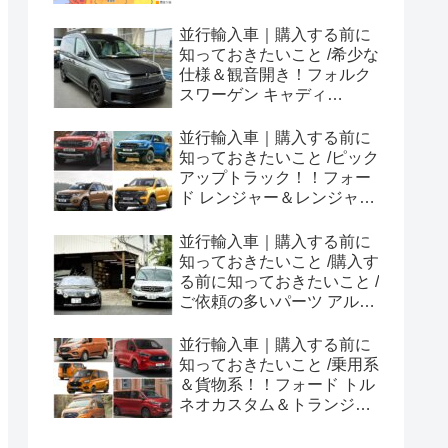
並行輸入車｜購入する前に
知っておきたいこと /希少な
仕様＆観音開き！フォルク
スワーゲン キャディ
Edition 横浜に到着！！
並行輸入車｜購入する前に
知っておきたいこと /ピック
アップトラック！！フォー
ド レンジャー＆レンジャー
ラプター シリーズのまと
め！
並行輸入車｜購入する前に
知っておきたいこと /購入す
る前に知っておきたいこと /
ご依頼の多いパーツ アルピ
ーヌ A110欧州の純正部品
やカスタム・チューニング
並行輸入車｜購入する前に
パーツも何とかなる！②
知っておきたいこと /乗用系
＆貨物系！！フォード トル
ネオカスタム＆トランジッ
トカスタムシリーズのまと
め！