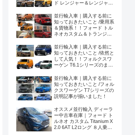
ド レンジャー＆レンジャー
ラプター シリーズのまと
め！
並行輸入車｜購入する前に
知っておきたいこと /乗用系
＆貨物系！！フォード トル
ネオカスタム＆トランジッ
トカスタムシリーズのまと
め！
並行輸入車｜購入する前に
知っておきたいこと /依然と
して人気！！フォルクスワ
ーゲン T6.1シリーズのまと
め！
並行輸入車｜購入する前に
知っておきたいこと /フォル
クスワーゲン T7シリーズの
説明記事が揃いました！
オススメ並行輸入 ディーラ
ー中古車在庫｜フォード ト
ルネオ カスタム Titanium X
2.0 6AT L2ロング ８人乗り
左ハンドル