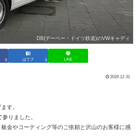
DB(デーベー・ドイツ鉄道)のVWキャディ
はてブ
LINE
0
0
2020.12.31
げます。
て参りました。
、板金やコーティング等のご依頼と沢山のお客様に感