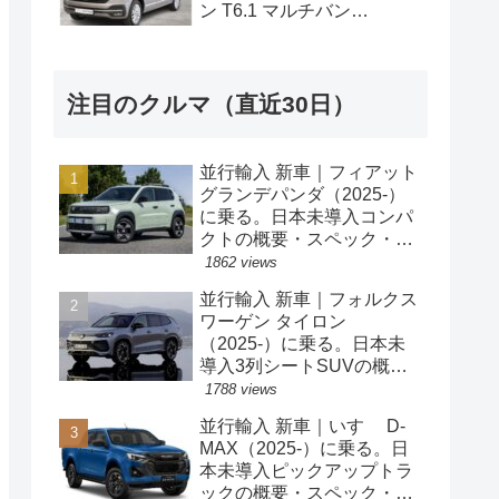
ン T6.1 マルチバン
Generation Six SWB 2.0TDI
204PS 7人乗り 7DSG 左ハ
ンドル
注目のクルマ（直近30日）
並行輸入 新車｜フィアット
グランデパンダ（2025-）
に乗る。日本未導入コンパ
クトの概要・スペック・価
格の情報。
1862 views
並行輸入 新車｜フォルクス
ワーゲン タイロン
（2025-）に乗る。日本未
導入3列シートSUVの概
要・スペック・価格の情
1788 views
報。
並行輸入 新車｜いすゞ D-
MAX（2025-）に乗る。日
本未導入ピックアップトラ
ックの概要・スペック・価