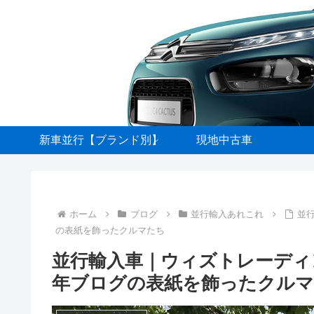
新車並行【ブランド別】
現地中古車
ホーム
ブログ
並行輸入あれこれ
並行
の表紙を飾ったクルマたち
並行輸入車｜ウィズトレーディング
年ブログの表紙を飾ったクル