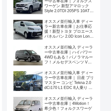
ー中古車在庫｜フォルクス
ワーゲン 新型アマロック
Style 2.0TDI 205PS 10AT
右ハンドル
オススメ並行輸入車 ディー
ラー新古車在庫｜お仕事応
援！新型トヨタ プロエース
パネルバン 2.0D Icon Long
3人乗り6MT 右ハンドル
オススメ並行輸入 ディーラ
ー中古車在庫｜ハイパワー
4WDもある！パノラマルー
フ！メルセデスベンツ Vク
ラス V300d アバンギャルド
ロング 4Matic 9G-Tronic 左
オススメ並行輸入車 ディー
ハンドル
ラー中古車在庫｜ 日産 プリ
マスター コンビ Tekna 2.0
dCi170 L1 EDC 8人乗り 左
ハンドル
オススメ並行輸入 ディーラ
ー中古車在庫｜4Motion！
希少色！フォルクスワーゲ