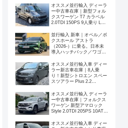
オススメ並行輸入 ディーラ
ー中古車在庫｜新型フォル
クスワーゲン T7 カラベル
2.0TDI 150PS 9人乗り LWB
8AT 左ハンドル
並行輸入 新車｜オペル／ボ
クスホール アストラ
（2026-）に乗る。日本未
導入ハッチバック／ワゴン
の概要・スペック・価格の
情報。
オススメ並行輸入車 ディー
ラー新古車在庫｜8人乗
り！新型シトロエン スペー
スツアラー Plus 2.2
BlueHDi 180 M 8AT 左ハン
ドル
オススメ並行輸入 ディーラ
ー中古車在庫｜フォルクス
ワーゲン 新型アマロック
Style 2.0TDI 205PS 10AT
右ハンドル
オススメ並行輸入車 ディー