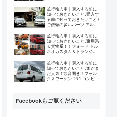
ラプター シリーズのまと
め！
並行輸入車｜購入する前に
知っておきたいこと /購入す
る前に知っておきたいこと /
ご依頼の多いパーツ アルピ
ーヌ A110欧州の純正部品
やカスタム・チューニング
並行輸入車｜購入する前に
パーツも何とかなる！②
知っておきたいこと /乗用系
＆貨物系！！フォード トル
ネオカスタム＆トランジッ
トカスタムシリーズのまと
め！
並行輸入車｜購入する前に
知っておきたいこと /まだま
だ人気！観音開き！フォル
クスワーゲン T6.1 コンビ横
浜へ向けて出港！！
Facebookもご覧ください