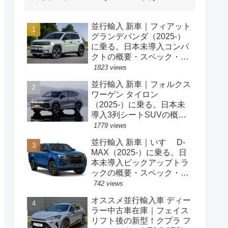
並行輸入 新車｜フィアット
グランデパンダ（2025-）
に乗る。日本未導入コンパ
クトの概要・スペック・価
格の情報。
1823 views
並行輸入 新車｜フォルクス
ワーゲン タイロン
（2025-）に乗る。日本未
導入3列シートSUVの概
要・スペック・価格の情
1779 views
報。
並行輸入 新車｜いすゞ D-
MAX（2025-）に乗る。日
本未導入ピックアップトラ
ックの概要・スペック・価
格の情報。
742 views
オススメ並行輸入車 ディー
ラー中古車在庫｜フェイス
リフト後の新型！クプラ フ