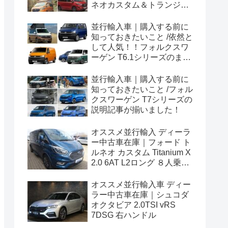
ネオカスタム＆トランジッ
トカスタムシリーズのまと
め！
並行輸入車｜購入する前に
知っておきたいこと /依然と
して人気！！フォルクスワ
ーゲン T6.1シリーズのまと
め！
並行輸入車｜購入する前に
知っておきたいこと /フォル
クスワーゲン T7シリーズの
説明記事が揃いました！
オススメ並行輸入 ディーラ
ー中古車在庫｜フォード ト
ルネオ カスタム Titanium X
2.0 6AT L2ロング ８人乗り
左ハンドル
オススメ並行輸入車 ディー
ラー中古車在庫｜シュコダ
オクタビア 2.0TSI vRS
7DSG 右ハンドル