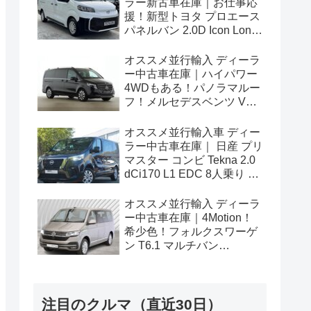
ラー新古車在庫｜お仕事応
援！新型トヨタ プロエース
パネルバン 2.0D Icon Long
3人乗り6MT 右ハンドル
オススメ並行輸入 ディーラ
ー中古車在庫｜ハイパワー
4WDもある！パノラマルー
フ！メルセデスベンツ Vク
ラス V300d アバンギャルド
ロング 4Matic 9G-Tronic 左
オススメ並行輸入車 ディー
ハンドル
ラー中古車在庫｜ 日産 プリ
マスター コンビ Tekna 2.0
dCi170 L1 EDC 8人乗り 左
ハンドル
オススメ並行輸入 ディーラ
ー中古車在庫｜4Motion！
希少色！フォルクスワーゲ
ン T6.1 マルチバン
Generation Six SWB 2.0TDI
204PS 7人乗り 7DSG 左ハ
ンドル
注目のクルマ（直近30日）