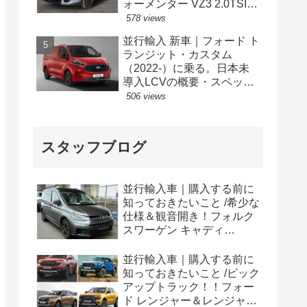
ォーメンター VZ3 2.0TSI
333PS 4Drive 7DSG 右ハン
578 views
ドル
並行輸入 新車｜フォード ト
ランジット・カスタム
（2022-）に乗る。日本未
導入LCVの概要・スペッ
ク・価格の情報。
506 views
スタッフブログ
並行輸入車｜購入する前に
知っておきたいこと /希少な
仕様＆観音開き！フォルク
スワーゲン キャディ
Edition 横浜に到着！！
並行輸入車｜購入する前に
知っておきたいこと /ピック
アップトラック！！フォー
ド レンジャー＆レンジャー