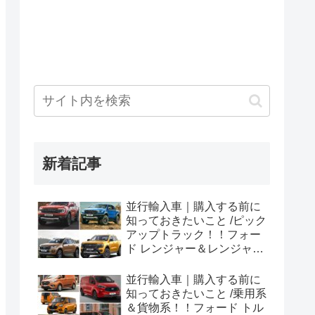
新着記事
並行輸入車｜購入する前に
知っておきたいこと /ピック
アップトラック！！フォー
ド レンジャー＆レンジャー
ラプター シリーズのまと
め！
並行輸入車｜購入する前に
知っておきたいこと /乗用系
＆貨物系！！フォード トル