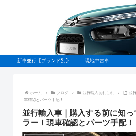
新車並行【ブランド別】
現地中古車
ホーム
ブログ
並行輸入あれこれ
並
車確認とパーツ手配！
並行輸入車｜購入する前に知っ
ラー！現車確認とパーツ手配！