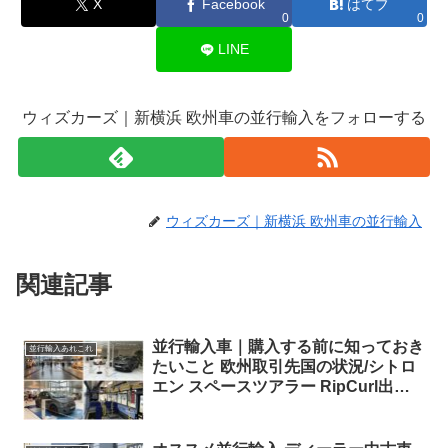
X
Facebook
はてブ
0
0
LINE
ウィズカーズ｜新横浜 欧州車の並行輸入をフォローする
ウィズカーズ｜新横浜 欧州車の並行輸入
関連記事
並行輸入車｜購入する前に知っておき
並行輸入あれこれ
たいこと 欧州取引先国の状況/シトロ
エン スペースツアラー RipCurl出
港！