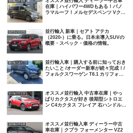
オススメ並行輸入 ディーラー中古車
並行輸入中古車
在庫｜ハイパワー4WDもある！パノ
ラマルーフ！メルセデスベンツ Vクラ
ス V300d アバンギャルド Edition ロ
ング AMG-Line 4Matic 9G-Tronic 左
ハンドル
並行輸入 新車｜セアト アテカ
セアト／クプラ
（2020-）に乗る。日本未導入SUVの
概要・スペック・価格の情報。
並行輸入車｜購入する前に知っておき
並行輸入あれこれ
たいこと /オーダー新車が続々完成！/
フォルクスワーゲン T6.1 カリフォル
ニア オーシャンが横浜へ到着！
オススメ並行輸入 中古車在庫｜やっ
並行輸入中古車
ぱりカクタスが好き 後期型シトロエ
ン C4カクタス フレイア 右ハンドル
1.2PureTech110 S&S EAT6 パノラマ
ルーフ ！
オススメ並行輸入車 ディーラー中古
並行輸入中古車
車在庫｜クプラ フォーメンター VZ2