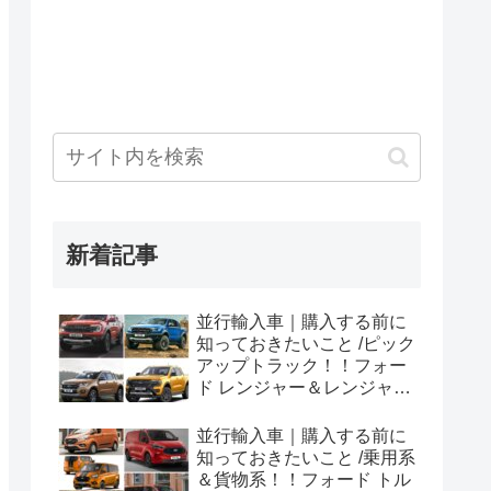
新着記事
並行輸入車｜購入する前に
知っておきたいこと /ピック
アップトラック！！フォー
ド レンジャー＆レンジャー
ラプター シリーズのまと
め！
並行輸入車｜購入する前に
知っておきたいこと /乗用系
＆貨物系！！フォード トル