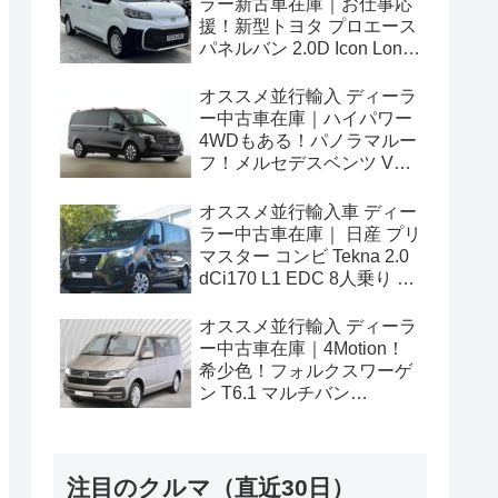
ラー新古車在庫｜お仕事応
援！新型トヨタ プロエース
パネルバン 2.0D Icon Long
3人乗り6MT 右ハンドル
オススメ並行輸入 ディーラ
ー中古車在庫｜ハイパワー
4WDもある！パノラマルー
フ！メルセデスベンツ Vク
ラス V300d アバンギャルド
ロング 4Matic 9G-Tronic 左
オススメ並行輸入車 ディー
ハンドル
ラー中古車在庫｜ 日産 プリ
マスター コンビ Tekna 2.0
dCi170 L1 EDC 8人乗り 左
ハンドル
オススメ並行輸入 ディーラ
ー中古車在庫｜4Motion！
希少色！フォルクスワーゲ
ン T6.1 マルチバン
Generation Six SWB 2.0TDI
204PS 7人乗り 7DSG 左ハ
ンドル
注目のクルマ（直近30日）