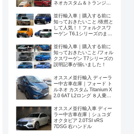
ネオカスタム＆トランジッ
トカスタムシリーズのまと
め！
並行輸入車｜購入する前に
知っておきたいこと /依然と
して人気！！フォルクスワ
ーゲン T6.1シリーズのまと
め！
並行輸入車｜購入する前に
知っておきたいこと /フォル
クスワーゲン T7シリーズの
説明記事が揃いました！
オススメ並行輸入 ディーラ
ー中古車在庫｜フォード ト
ルネオ カスタム Titanium X
2.0 6AT L2ロング ８人乗り
左ハンドル
オススメ並行輸入車 ディー
ラー中古車在庫｜シュコダ
オクタビア 2.0TSI vRS
7DSG 右ハンドル