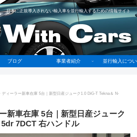
日本に正規導入されない輸入車を並行輸入するための情報サイト
ブログ
事業者紹介
並行輸入につい
ーラー新車在庫 5台｜新型日産ジューク1.0 DiG-T Tekna＆ N-
ー新車在庫 5台｜新型日産ジューク
cta 5dr 7DCT 右ハンドル