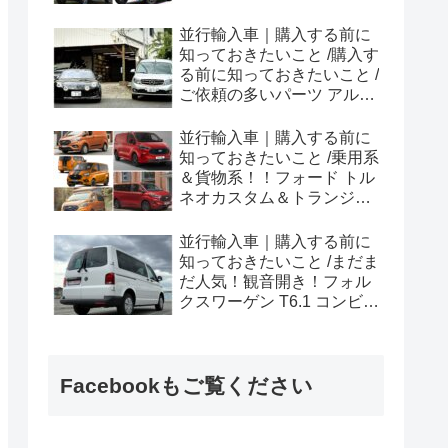
ラプター シリーズのまと
め！
並行輸入車｜購入する前に
知っておきたいこと /購入す
る前に知っておきたいこと /
ご依頼の多いパーツ アルピ
ーヌ A110欧州の純正部品
やカスタム・チューニング
並行輸入車｜購入する前に
パーツも何とかなる！②
知っておきたいこと /乗用系
＆貨物系！！フォード トル
ネオカスタム＆トランジッ
トカスタムシリーズのまと
め！
並行輸入車｜購入する前に
知っておきたいこと /まだま
だ人気！観音開き！フォル
クスワーゲン T6.1 コンビ横
浜へ向けて出港！！
Facebookもご覧ください