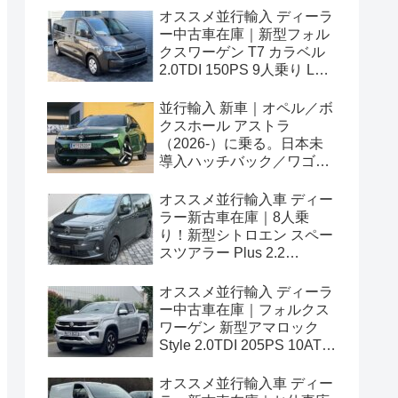
オススメ並行輸入 ディーラ
ー中古車在庫｜新型フォル
クスワーゲン T7 カラベル
2.0TDI 150PS 9人乗り LWB
8AT 左ハンドル
並行輸入 新車｜オペル／ボ
クスホール アストラ
（2026-）に乗る。日本未
導入ハッチバック／ワゴン
の概要・スペック・価格の
情報。
オススメ並行輸入車 ディー
ラー新古車在庫｜8人乗
り！新型シトロエン スペー
スツアラー Plus 2.2
BlueHDi 180 M 8AT 左ハン
ドル
オススメ並行輸入 ディーラ
ー中古車在庫｜フォルクス
ワーゲン 新型アマロック
Style 2.0TDI 205PS 10AT
右ハンドル
オススメ並行輸入車 ディー