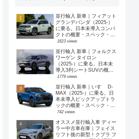
並行輸入 新車｜フィアット
グランデパンダ（2025-）
に乗る。日本未導入コンパ
クトの概要・スペック・価
格の情報。
1823 views
並行輸入 新車｜フォルクス
ワーゲン タイロン
（2025-）に乗る。日本未
導入3列シートSUVの概
要・スペック・価格の情
1779 views
報。
並行輸入 新車｜いすゞ D-
MAX（2025-）に乗る。日
本未導入ピックアップトラ
ックの概要・スペック・価
格の情報。
742 views
オススメ並行輸入車 ディー
ラー中古車在庫｜フェイス
リフト後の新型！クプラ フ