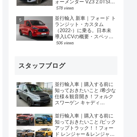
ォーメンター VZ3 2.0TSI
333PS 4Drive 7DSG 右ハン
578 views
ドル
並行輸入 新車｜フォード ト
ランジット・カスタム
（2022-）に乗る。日本未
導入LCVの概要・スペッ
ク・価格の情報。
506 views
スタッフブログ
並行輸入車｜購入する前に
知っておきたいこと /希少な
仕様＆観音開き！フォルク
スワーゲン キャディ
Edition 横浜に到着！！
並行輸入車｜購入する前に
知っておきたいこと /ピック
アップトラック！！フォー
ド レンジャー＆レンジャー