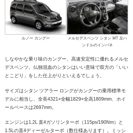
ルノー カングー
メルセデスベンツ シタン MT 左ハ
ンドルのインパネ
しなやかな乗り味のカングー、高速安定性に優れるメルセ
デスベンツ。仏独混血のシタンはいい意味で双方の「いい
とこどり」をした仕上がりといえるでしょう。
サイズはシタン ツアラー ロングがカングーの乗用標準モ
デルに相当し、全長4321×全幅1829×全高1809mm、ホイ
ールベースは2697mm。
エンジンは1.2L 直4ガソリンターボ（115ps/190Nm）と
1.5Lの直4ディーゼルターボ（数仕様あります）。ミッシ