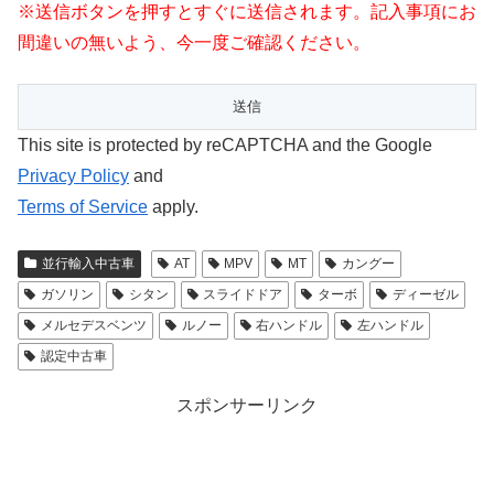
※送信ボタンを押すとすぐに送信されます。記入事項にお
間違いの無いよう、今一度ご確認ください。
This site is protected by reCAPTCHA and the Google
Privacy Policy
and
Terms of Service
apply.
並行輸入中古車
AT
MPV
MT
カングー
ガソリン
シタン
スライドドア
ターボ
ディーゼル
メルセデスベンツ
ルノー
右ハンドル
左ハンドル
認定中古車
スポンサーリンク