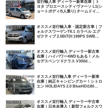
並行輸入車 ディーラー新車在庫｜ト
並行輸入中古車
ヨタ プロエースシティヴァーソ L1(シ
ョートボディ/5人乗り) チームドイツ
1.2 Turbo EAT8 左ハンドル
オススメ並行輸入車・認定新古車｜フ
並行輸入中古車
ォルクスワーゲンT6.1 カラベル エグ
ゼクティブ 2.0BiTDI 199PS SWB
7DSG 右ハンドル
オススメ並行輸入 ディーラー新古車
並行輸入中古車
在庫｜ハイパワー4WDもある！メル
セデスベンツ Vクラス V300d
EDITION ロング AMG 4Matic 9G-
Tronic 左ハンドル
オススメ並行輸入車 ディーラー新車
並行輸入中古車
在庫｜純正キャンピングカー！シトロ
エン HOLIDAYS 2.0 BlueHDi180
EAT8 右ハンドル
オススメ並行輸入 ディーラー中古車
並行輸入中古車
在庫｜日本未導入！新型フォルクスワ