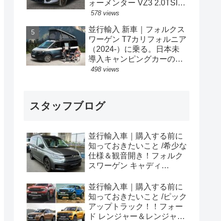
ォーメンター VZ3 2.0TSI
333PS 4Drive 7DSG 右ハン
578 views
ドル
並行輸入 新車｜フォルクス
ワーゲン T7カリフォルニア
（2024-）に乗る。日本未
導入キャンピングカーの概
要・スペック・価格の情
498 views
報。
スタッフブログ
並行輸入車｜購入する前に
知っておきたいこと /希少な
仕様＆観音開き！フォルク
スワーゲン キャディ
Edition 横浜に到着！！
並行輸入車｜購入する前に
知っておきたいこと /ピック
アップトラック！！フォー
ド レンジャー＆レンジャー