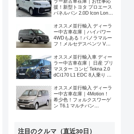
ラー新古車在庫｜お仕事応
援！新型トヨタ プロエース
パネルバン 2.0D Icon Long
3人乗り6MT 右ハンドル
オススメ並行輸入 ディーラ
ー中古車在庫｜ハイパワー
4WDもある！パノラマルー
フ！メルセデスベンツ Vク
ラス V300d アバンギャルド
ロング 4Matic 9G-Tronic 左
オススメ並行輸入車 ディー
ハンドル
ラー中古車在庫｜ 日産 プリ
マスター コンビ Tekna 2.0
dCi170 L1 EDC 8人乗り 左
ハンドル
オススメ並行輸入 ディーラ
ー中古車在庫｜4Motion！
希少色！フォルクスワーゲ
ン T6.1 マルチバン
Generation Six SWB 2.0TDI
204PS 7人乗り 7DSG 左ハ
ンドル
注目のクルマ（直近30日）