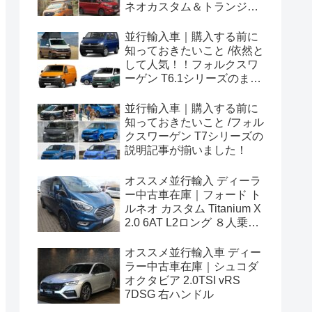
ネオカスタム＆トランジッ
トカスタムシリーズのまと
め！
並行輸入車｜購入する前に
知っておきたいこと /依然と
して人気！！フォルクスワ
ーゲン T6.1シリーズのまと
め！
並行輸入車｜購入する前に
知っておきたいこと /フォル
クスワーゲン T7シリーズの
説明記事が揃いました！
オススメ並行輸入 ディーラ
ー中古車在庫｜フォード ト
ルネオ カスタム Titanium X
2.0 6AT L2ロング ８人乗り
左ハンドル
オススメ並行輸入車 ディー
ラー中古車在庫｜シュコダ
オクタビア 2.0TSI vRS
7DSG 右ハンドル