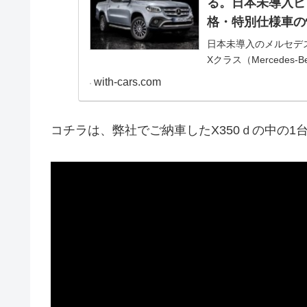
る。日本未導入ピ
格・特別仕様車の
日本未導入のメルセデ
Xクラス（Mercedes
等、並行輸入で乗るた
with-cars.com
コチラは、弊社でご納車したX350ｄの中の1