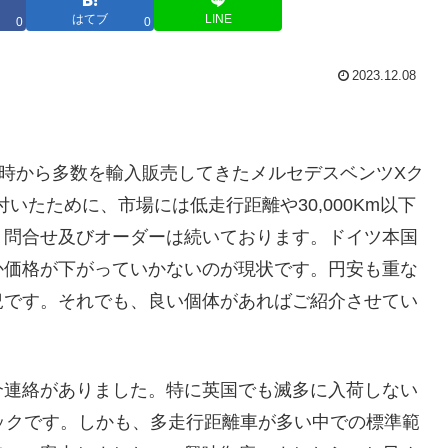
はてブ
LINE
0
0
2023.12.08
車時から多数を輸入販売してきたメルセデスベンツXク
が付いたために、市場には低走行距離や30,000Km以下
、問合せ及びオーダーは続いております。ドイツ本国
か価格が下がっていかないのが現状です。円安も重な
況です。それでも、良い個体があればご紹介させてい
介連絡がありました。特に英国でも滅多に入荷しない
タリックです。しかも、多走行距離車が多い中での標準範