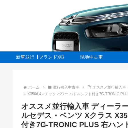
新車並行【ブランド別】
現地中古車
ホーム
並行輸入中古車
オススメ並行輸入車
ス X350d 4マチック パワー パドルシフト付き7G-TRONIC PL
オススメ並行輸入車 ディーラ
ルセデス・ベンツ Xクラス X35
付き7G-TRONIC PLUS 右ハ