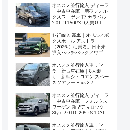
オススメ並行輸入 ディーラ
ー中古車在庫｜新型フォル
クスワーゲン T7 カラベル
2.0TDI 150PS 9人乗り LWB
8AT 左ハンドル
並行輸入 新車｜オペル／ボ
クスホール アストラ
（2026-）に乗る。日本未
導入ハッチバック／ワゴン
の概要・スペック・価格の
情報。
オススメ並行輸入車 ディー
ラー新古車在庫｜8人乗
り！新型シトロエン スペー
スツアラー Plus 2.2
BlueHDi 180 M 8AT 左ハン
ドル
オススメ並行輸入 ディーラ
ー中古車在庫｜フォルクス
ワーゲン 新型アマロック
Style 2.0TDI 205PS 10AT
右ハンドル
オススメ並行輸入車 ディー