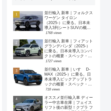
並行輸入 新車｜フォルクス
ワーゲン タイロン
（2025-）に乗る。日本未
導入3列シートSUVの概
要・スペック・価格の情
1768 views
報。
並行輸入 新車｜フィアット
グランデパンダ（2025-）
に乗る。日本未導入コンパ
クトの概要・スペック・価
格の情報。
1727 views
並行輸入 新車｜いすゞ D-
MAX（2025-）に乗る。日
本未導入ピックアップトラ
ックの概要・スペック・価
格の情報。
718 views
オススメ並行輸入車 ディー
ラー中古車在庫｜フェイス
リフト後の新型！クプラ フ