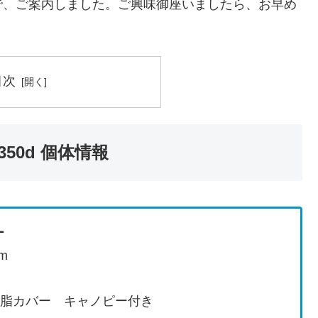
で、ご案内しました。ご興味御座いましたら、お早め
目次
50d 個体情報
ワー
m
樹脂カバー キャノピー付き