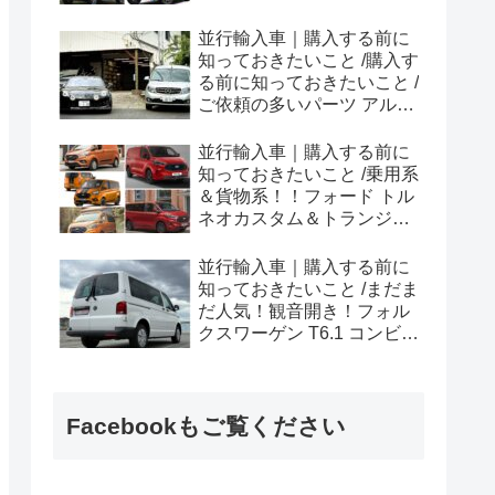
ラプター シリーズのまと
め！
並行輸入車｜購入する前に
知っておきたいこと /購入す
る前に知っておきたいこと /
ご依頼の多いパーツ アルピ
ーヌ A110欧州の純正部品
やカスタム・チューニング
並行輸入車｜購入する前に
パーツも何とかなる！②
知っておきたいこと /乗用系
＆貨物系！！フォード トル
ネオカスタム＆トランジッ
トカスタムシリーズのまと
め！
並行輸入車｜購入する前に
知っておきたいこと /まだま
だ人気！観音開き！フォル
クスワーゲン T6.1 コンビ横
浜へ向けて出港！！
Facebookもご覧ください