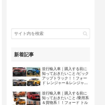
新着記事
並行輸入車｜購入する前に
知っておきたいこと /ピック
アップトラック！！フォー
ド レンジャー＆レンジャー
ラプター シリーズのまと
め！
並行輸入車｜購入する前に
知っておきたいこと /乗用系
＆貨物系！！フォード トル