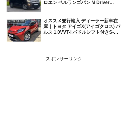
ロエン ベルランゴバン M Driver
PureTech 110 L1 6MT 右ハンドル
オススメ並行輸入 ディーラー新車在
並行輸入中古車
庫｜トヨタ アイゴX(アイゴクロス) パ
ルス 1.0VVT-i パドルシフト付きS-
CVT 左ハンドル
スポンサーリンク