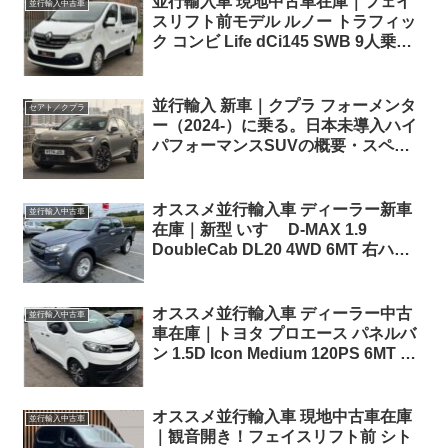
並行輸入車 現地中古車在庫｜フェイ
並行輸入中古車
スリフト前モデル ルノー トラフィッ
ク コンビ Life dCi145 SWB 9人乗り
6EDC 左ハンドル
並行輸入 新車｜クプラ フォーメンタ
セアト／クプラ
ー（2024-）に乗る。日本未導入ハイ
パフォーマンスSUVの概要・スペッ
ク・価格の情報。
オススメ並行輸入車 ディーラー新車
並行輸入中古車
在庫｜新型 いすゞ D-MAX 1.9
DoubleCab DL20 4WD 6MT 右ハン
ドル
オススメ並行輸入車 ディーラー中古
並行輸入中古車
車在庫｜トヨタ プロエース パネルバ
ン 1.5D Icon Medium 120PS 6MT 右
ハンドル
オススメ並行輸入車 現地中古車在庫
並行輸入中古車
｜観音開き！フェイスリフト前 シト