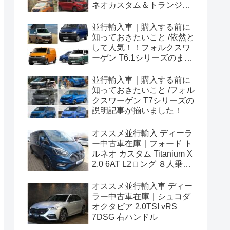
ネオカスタム＆トランジッ
トカスタムシリーズのまと
め！
並行輸入車｜購入する前に
知っておきたいこと /依然と
して人気！！フォルクスワ
ーゲン T6.1シリーズのまと
め！
並行輸入車｜購入する前に
知っておきたいこと /フォル
クスワーゲン T7シリーズの
説明記事が揃いました！
オススメ並行輸入 ディーラ
ー中古車在庫｜フォード ト
ルネオ カスタム Titanium X
2.0 6AT L2ロング ８人乗り
左ハンドル
オススメ並行輸入車 ディー
ラー中古車在庫｜シュコダ
オクタビア 2.0TSI vRS
7DSG 右ハンドル