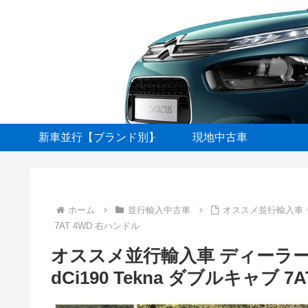
新車並行【ブランド別】
現地中古車
ホーム
並行輸入中古車
オススメ並行輸入車 ディ
7AT 4WD 右ハンドル
オススメ並行輸入車 ディーラー中
dCi190 Tekna ダブルキャブ 