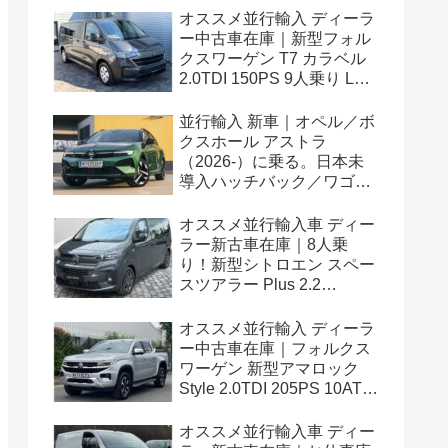
オススメ並行輸入 ディーラ
ー中古車在庫｜新型フォル
クスワーゲン T7 カラベル
2.0TDI 150PS 9人乗り LWB
8AT 左ハンドル
並行輸入 新車｜オペル／ボ
クスホール アストラ
（2026-）に乗る。日本未
導入ハッチバック／ワゴン
の概要・スペック・価格の
情報。
オススメ並行輸入車 ディー
ラー新古車在庫｜8人乗
り！新型シトロエン スペー
スツアラー Plus 2.2
BlueHDi 180 M 8AT 左ハン
ドル
オススメ並行輸入 ディーラ
ー中古車在庫｜フォルクス
ワーゲン 新型アマロック
Style 2.0TDI 205PS 10AT
右ハンドル
オススメ並行輸入車 ディー