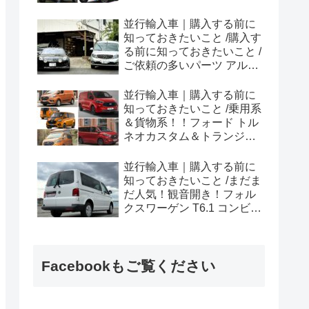
ラプター シリーズのまと
め！
並行輸入車｜購入する前に
知っておきたいこと /購入す
る前に知っておきたいこと /
ご依頼の多いパーツ アルピ
ーヌ A110欧州の純正部品
やカスタム・チューニング
並行輸入車｜購入する前に
パーツも何とかなる！②
知っておきたいこと /乗用系
＆貨物系！！フォード トル
ネオカスタム＆トランジッ
トカスタムシリーズのまと
め！
並行輸入車｜購入する前に
知っておきたいこと /まだま
だ人気！観音開き！フォル
クスワーゲン T6.1 コンビ横
浜へ向けて出港！！
Facebookもご覧ください