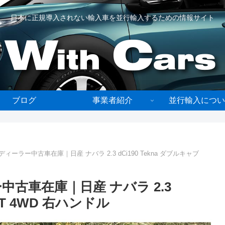
日本に正規導入されない輸入車を並行輸入するための情報サイト
ブログ
事業者紹介
並行輸入につい
ーラー中古車在庫｜日産 ナバラ 2.3 dCi190 Tekna ダブルキャブ
古車在庫｜日産 ナバラ 2.3
7AT 4WD 右ハンドル