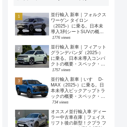
並行輸入 新車｜フォルクス
ワーゲン タイロン
（2025-）に乗る。日本未
導入3列シートSUVの概
要・スペック・価格の情
1776 views
報。
並行輸入 新車｜フィアット
グランデパンダ（2025-）
に乗る。日本未導入コンパ
クトの概要・スペック・価
格の情報。
1757 views
並行輸入 新車｜いすゞ D-
MAX（2025-）に乗る。日
本未導入ピックアップトラ
ックの概要・スペック・価
格の情報。
734 views
オススメ並行輸入車 ディー
ラー中古車在庫｜フェイス
リフト後の新型！クプラ フ