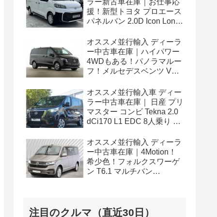
ラー新古車在庫｜お仕事応
援！新型トヨタ プロエース
パネルバン 2.0D Icon Long
3人乗り6MT 右ハンドル
オススメ並行輸入 ディーラ
ー中古車在庫｜ハイパワー
4WDもある！パノラマルー
フ！メルセデスベンツ Vク
ラス V300d アバンギャルド
ロング 4Matic 9G-Tronic 左
オススメ並行輸入車 ディー
ハンドル
ラー中古車在庫｜ 日産 プリ
マスター コンビ Tekna 2.0
dCi170 L1 EDC 8人乗り 左
ハンドル
オススメ並行輸入 ディーラ
ー中古車在庫｜4Motion！
希少色！フォルクスワーゲ
ン T6.1 マルチバン
Generation Six SWB 2.0TDI
204PS 7人乗り 7DSG 左ハ
ンドル
注目のクルマ（直近30日）