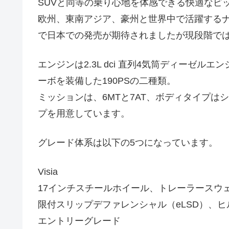
SUVと同等の乗り心地を体感できる快適なピ
欧州、東南アジア、豪州と世界中で活躍するナバラ(N
で日本での発売が期待されましたが現段階で
エンジンは2.3L dci 直列4気筒ディーゼル
ーボを装備した190PSの二種類。
ミッションは、6MTと7AT、ボディタイプは
プを用意しています。
グレード体系は以下の5つになっています。
Visia
17インチスチールホイール、トレーラースウ
限付スリップデファレンシャル（eLSD）、
エントリーグレード