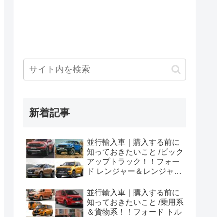
新着記事
並行輸入車｜購入する前に
知っておきたいこと /ピック
アップトラック！！フォー
ド レンジャー＆レンジャー
ラプター シリーズのまと
め！
並行輸入車｜購入する前に
知っておきたいこと /乗用系
＆貨物系！！フォード トル