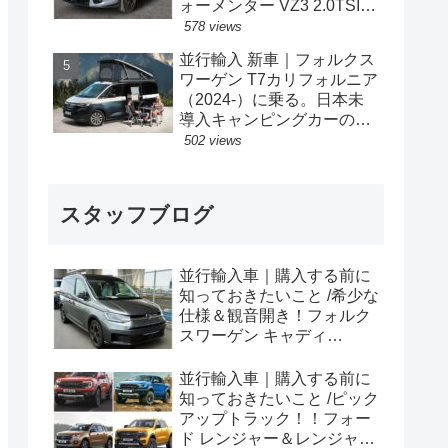
ォーメンター VZ3 2.0TSI
333PS 4Drive 7DSG 右ハン
578 views
ドル
並行輸入 新車｜フォルクス
ワーゲン T7カリフォルニア
（2024-）に乗る。日本未
導入キャンピングカーの概
要・スペック・価格の情
502 views
報。
スタッフブログ
並行輸入車｜購入する前に
知っておきたいこと /希少な
仕様＆観音開き！フォルク
スワーゲン キャディ
Edition 横浜に到着！！
並行輸入車｜購入する前に
知っておきたいこと /ピック
アップトラック！！フォー
ド レンジャー＆レンジャー