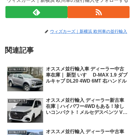
ウィズカーズ｜新横浜 欧州車の並行輸入をフォローする
ウィズカーズ｜新横浜 欧州車の並行輸入
関連記事
オススメ並行輸入車 ディーラー中古
並行輸入中古車
車在庫｜ 新型 いすゞ D-MAX 1.9 ダブ
ルキャブ DL20 4WD 6MT 右ハンドル
オススメ並行輸入 ディーラー新古車
並行輸入中古車
在庫｜ハイパワー4WDもある！珍し
いコンパクト！メルセデスベンツ Vク
ラス V300d STYLE AMG Line コンパ
クト 4Matic 9G-Tronic 左ハンドル
オススメ並行輸入 ディーラー中古車
並行輸入中古車