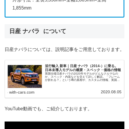
1,855mm
日産 ナバラ について
日産ナバラについては、説明記事をご用意しております。
並行輸入 新車｜日産 ナバラ（2014-）に乗る。
日本未導入モデルの概要・スペック・価格の情報
英国仕様日産ナバラの2020年モデルがどんなクルマなの
か、スペック・内装などを交えて詳しく解説。「フレーム
が折れる？」という噂の真相や、カスタムの情報、英国よ
り並行輸入（逆輸入）して日本国内で乗るときの価格や方
法、さらに欧州の中古車情報も紹介します。
2020.08.05
with-cars.com
YouTube動画でも、ご紹介しております。