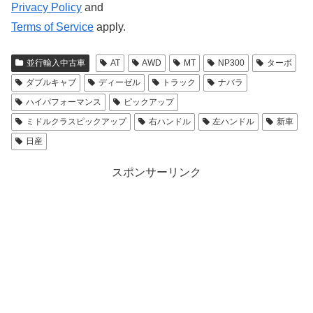
Privacy Policy
and
Terms of Service
apply.
並行輸入中古車
AT
AWD
MT
NP300
ターボ
ダブルキャブ
ディーゼル
トラック
ナバラ
ハイパフォーマンス
ピックアップ
ミドルクラスピックアップ
右ハンドル
左ハンドル
新車
日産
スポンサーリンク