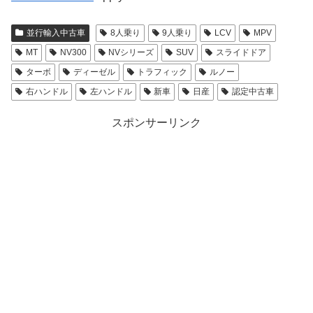
並行輸入中古車
8人乗り
9人乗り
LCV
MPV
MT
NV300
NVシリーズ
SUV
スライドドア
ターボ
ディーゼル
トラフィック
ルノー
右ハンドル
左ハンドル
新車
日産
認定中古車
スポンサーリンク