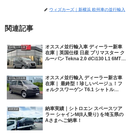
ウィズカーズ｜新横浜 欧州車の並行輸入
関連記事
オススメ並行輸入車 ディーラー新車
並行輸入中古車
在庫｜英国仕様 日産 プリマスター ク
ルーバン Tekna 2.0 dCi130 L1 6MT 6
人乗り 右ハンドル
オススメ並行輸入 ディーラー新古車
並行輸入中古車
在庫｜ 最終型！珍しいベージュ！フ
ォルクスワーゲン T6.1 シャトル
2.0TDI 150PS 8人乗り 7DSG 右ハン
ドル
納車実績｜シトロエン スペースツア
納車実績
ラー シャインM(8人乗り) を埼玉県の
Aさまへご納車！