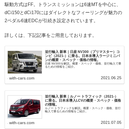
駆動方式はFF。トランスミッションは6速MTを中心に、
dCi150とdCi170にはダイレクトなフィーリングが魅力の
2ペダル6速EDCが引続き設定されています。
詳しくは、下記記事をご用意しております。
並行輸入 新車｜日産 NV300（プリマスター）コ
ンビ（2021-）に乗る。日本未導入ラージミニバ
ンの概要・スペック・価格の情報。
日産 NV300を解説。概要・スペック・価格、並行輸入で乗
るための情報をご紹介。
2021.06.25
with-cars.com
並行輸入 新車｜ルノー トラフィック（2021-）
に乗る。日本未導入LCVの概要・スペック・価格
の情報。
ルノー トラフィックを解説。概要・スペック・価格、並行
輸入で乗るための情報をご紹介。
2021.07.05
with-cars.com