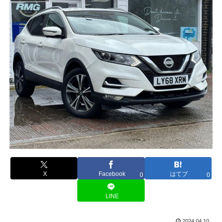
X
Facebook
はてブ
0
0
LINE
2024.04.10