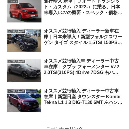
並行輸入 新車｜フォード トランジッ
フォード
ト・カスタム（2022-）に乗る。日本
未導入LCVの概要・スペック・価格の
情報。
オススメ並行輸入 ディーラー新車在
並行輸入中古車
庫｜日本未導入！新型フォルクスワー
ゲン タイゴ スタイル 1.5TSI 150PS
7DSG 左ハンドル
オススメ並行輸入車 ディーラー中古
並行輸入中古車
車在庫｜クプラ フォーメンター VZ2
2.0TSI(310PS) 4Drive 7DSG 右ハン
ドル
オススメ並行輸入 ディーラー中古車
並行輸入中古車
在庫｜新型日産 タウンスター Kombi
Tekna L1 1.3 DIG-T130 6MT 左ハンド
ル
スポンサーリンク