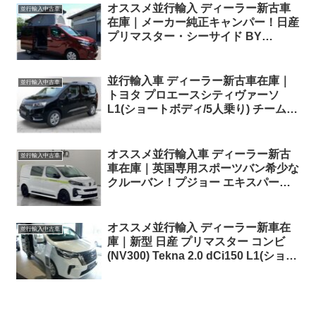
オススメ並行輸入 ディーラー新古車
並行輸入中古車
在庫｜メーカー純正キャンパー！日産
プリマスター・シーサイド BY
DETHLEFFS dCi170 6EDC 左ハンド
ル
並行輸入車 ディーラー新古車在庫｜
並行輸入中古車
トヨタ プロエースシティヴァーソ
L1(ショートボディ/5人乗り) チームド
イツ1.2 Turbo EAT8 左ハンドル
オススメ並行輸入車 ディーラー新古
並行輸入中古車
車在庫｜英国専用スポーツバン希少な
クルーバン！プジョー エキスパート
クルーバン Standard SPORT 2.0
BlueHDi180 EAT8 6人乗り 右ハンド
ル
オススメ並行輸入 ディーラー新車在
並行輸入中古車
庫｜新型 日産 プリマスター コンビ
(NV300) Tekna 2.0 dCi150 L1(ショー
トホイールベース)EDC (8人乗り) 左
ハンドル