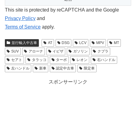
This site is protected by reCAPTCHA and the Google
Privacy Policy
and
Terms of Service
apply.
並行輸入中古車
AT
DSG
LCV
MPV
MT
SUV
アローナ
イビザ
ガソリン
クプラ
セアト
タラッコ
ターボ
レオン
右ハンドル
左ハンドル
新車
認定中古車
限定車
スポンサーリンク