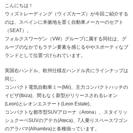
こんにちは！
ウィズトレーディング（ウィズカーズ）が今回ご紹介する
のは、スペインに本拠地を置く自動車メーカーのセアト
（SEAT）。
フォルクスワーゲン（VW）グループに属する同社は、グ
ループのなかでもラテン要素を感じるややスポーティなブ
ランドとして位置づけられています。
英国右ハンドル、欧州仕様左ハンドル共にラインナップは
同じ。
コンパクト電気自動車ミー(Mii)、主力コンパクトハッチの
イビザ(Ibiza)、間もなく新型がリリースされるレオン
(Leon)とレオンエステート(Leon Estate)、
コンパクトな都市型SUVアローナ（Arona）、スタイリッ
シュクーペSUVのアテカ(Ateca)、7人乗りスペースワゴン
のアラバマ(Alhambra)と各種揃っています。