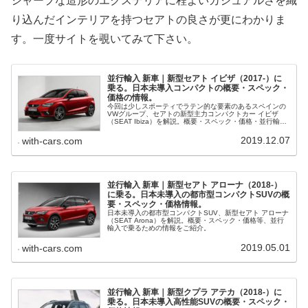
シャープな造形のエクステリアに程よいカジュアルさを織
り込んだインテリアを持つセアトの良さが更にわかりま
す。一度サイトを覗いてみて下さい。
並行輸入 新車｜新型セアト イビザ（2017-）に
乗る。日本未導入コンパクトの概要・スペック・
価格の情報。
今回は少しスポーティでラテン的な要素のあるスペインの
VWグループ、セアトの新型主力コンパクトカー イビザ
（SEAT Ibiza）を解説。概要・スペック・価格・並行輸入
で乗るための情報をご紹介します。
2019.12.07
with-cars.com
並行輸入 新車｜新型セアト アローナ（2018-）
に乗る。日本未導入の都市型コンパクトSUVの概
要・スペック・価格情報。
日本未導入の都市型コンパクトSUV、新型セアト アローナ
（SEAT Arona）を解説。概要・スペック・価格等、並行
輸入で乗るための情報をご紹介。
2019.05.01
with-cars.com
並行輸入 新車｜新型クプラ アテカ（2018-）に
乗る。日本未導入高性能SUVの概要・スペック・