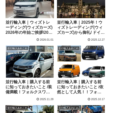
並行輸入車｜ウィズトレ
並行輸入車｜2025年！ウ
ーディング(ウィズカーズ)
ィズトレーディング(ウィ
2026年の年始ご挨拶/2026
ズカーズ)から御礼/ ドイツ
年お正月キャンペーンの
の12月
2026.01.01
2025.12.27
ご案内！
並行輸入あれこれ
並行輸入あれこれ
並行輸入車｜購入する前
並行輸入車｜購入する前
に知っておきたいこと /装
に知っておきたいこと /依
備満載！フォルクスワー
然として人気！！フォル
ゲン T6.1マルチバンを長
クスワーゲン T6.1シリー
2025.11.28
2025.10.17
野県のOさまへご納車させ
ズのまとめ！
ていただきました！
並行輸入あれこれ
並行輸入あれこれ