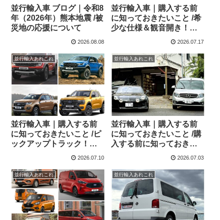
並行輸入車 ブログ｜令和8
並行輸入車｜購入する前
年（2026年）熊本地震 /被
に知っておきたいこと /希
災地の応援について
少な仕様＆観音開き！フ
ォルクスワーゲン キャデ
2026.08.08
2026.07.17
ィ Edition 横浜に到着！！
並行輸入あれこれ
並行輸入あれこれ
並行輸入車｜購入する前
並行輸入車｜購入する前
に知っておきたいこと /ピ
に知っておきたいこと /購
ックアップトラック！！
入する前に知っておきた
フォード レンジャー＆レ
いこと /ご依頼の多いパー
2026.07.10
2026.07.03
ンジャー ラプター シリー
ツ アルピーヌ A110欧州の
ズのまとめ！
純正部品やカスタム・チ
並行輸入あれこれ
並行輸入あれこれ
ューニングパーツも何と
かなる！②