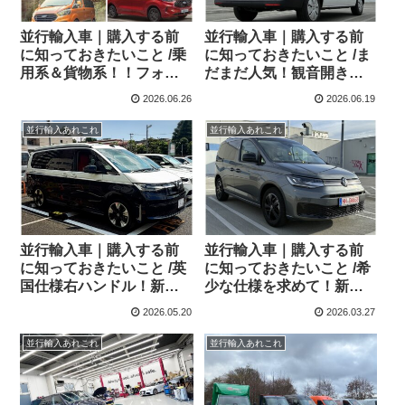
並行輸入車｜購入する前
並行輸入車｜購入する前
に知っておきたいこと /乗
に知っておきたいこと /ま
用系＆貨物系！！フォー
だまだ人気！観音開き！
ド トルネオカスタム＆ト
フォルクスワーゲン T6.1
2026.06.26
2026.06.19
ランジットカスタムシリ
コンビ横浜へ向けて出
ーズのまとめ！
港！！
並行輸入あれこれ
並行輸入あれこれ
並行輸入車｜購入する前
並行輸入車｜購入する前
に知っておきたいこと /英
に知っておきたいこと /希
国仕様右ハンドル！新型
少な仕様を求めて！新型
フォルクスワーゲン T7カ
フォルクスワーゲン キャ
2026.05.20
2026.03.27
リフォルニアを東京都のA
ディ Edition ！！Soest(ゾ
さまへご納車させていた
ースト)から現地納車され
並行輸入あれこれ
並行輸入あれこれ
だきました！
ました！