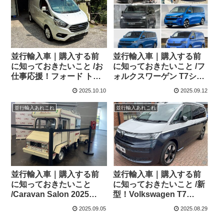
並行輸入車｜購入する前
並行輸入車｜購入する前
に知っておきたいこと /お
に知っておきたいこと /フ
仕事応援！フォード トラ
ォルクスワーゲン T7シリ
ンジットカスタム パネル
ーズの説明記事が揃いま
2025.10.10
2025.09.12
バンを千葉県のKさまへご
した！
納車させていただきまし
並行輸入あれこれ
並行輸入あれこれ
た！
並行輸入車｜購入する前
並行輸入車｜購入する前
に知っておきたいこと
に知っておきたいこと /新
/Caravan Salon 2025
型！Volkswagen T7
Düsseldorf(キャラバンサ
California 2.0 TDI Ocean
2025.09.05
2025.08.29
ロン2025 デュッセルドル
DSG 横浜へ向けて出港！