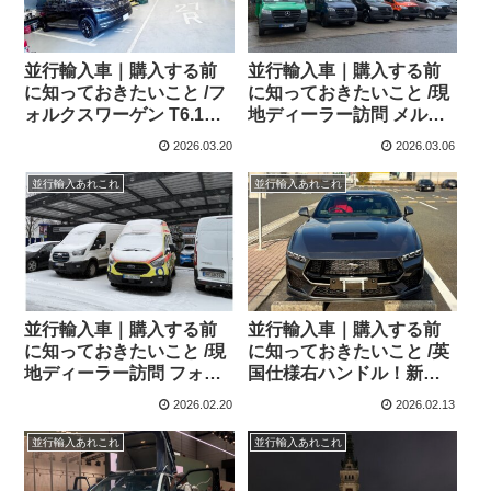
並行輸入車｜購入する前
並行輸入車｜購入する前
に知っておきたいこと /フ
に知っておきたいこと /現
ォルクスワーゲン T6.1カ
地ディーラー訪問 メルセ
ラベル！ダウンスプリン
デスベンツ コマーシャル
2026.03.20
2026.03.06
グキット＆ホイール＋タ
ショップ ディーラーへ！
イヤ交換！
並行輸入あれこれ
並行輸入あれこれ
並行輸入車｜購入する前
並行輸入車｜購入する前
に知っておきたいこと /現
に知っておきたいこと /英
地ディーラー訪問 フォー
国仕様右ハンドル！新
ド コマーシャルショップ
型！Ford Mustang5.0 V8
2026.02.20
2026.02.13
ディーラーへ！
GT SelShift 10 Speed
Automaticを広島県のNさ
並行輸入あれこれ
並行輸入あれこれ
まへご納車させていただ
きました！