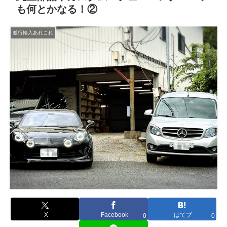
も何とかなる！②
並行輸入あれこれ
X
Facebook
はてブ
0
0