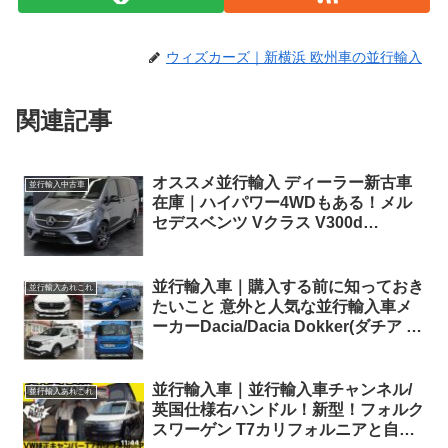
ウィズカーズ｜新横浜 欧州車の並行輸入
関連記事
オススメ並行輸入 ディーラー新古車
並行輸入中古車
在庫｜ハイパワー4WDもある！メル
セデスベンツ Vクラス V300d
EDITION2023 AMG ロング 4Matic
9G-Tronic 左ハンドル
並行輸入車｜購入する前に知っておき
並行輸入あれこれ
たいこと 意外と人気な並行輸入車メ
ーカーDacia/Dacia Dokker(ダチア ド
ッカー)Stepway青と白が横浜へ出
発！
並行輸入車｜並行輸入車チャンネル/
並行輸入あれこれ
英国仕様右ハンドル！新型！フォルク
スワーゲン T7カリフォルニアと自動