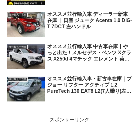
車YouTuber ウナ丼さんの動画に参加
⑯
オススメ並行輸入車 ディーラー新車
並行輸入中古車
在庫 ｜日産 ジューク Acenta 1.0 DIG-
T 7DCT 左ハンドル
オススメ並行輸入車 中古車在庫｜や
並行輸入中古車
っと出た！メルセデス・ベンツ Xクラ
ス X250d 4マチック エレメント 荷台
樹脂カバーとロールシャッター付き
7AT 右ハンドル
オススメ並行輸入車・新古車在庫｜プ
並行輸入中古車
ジョー リフター アクティブ 1.2
PureTech 130 EAT8 L2(7人乗り)左ハ
ンドル
スポンサーリンク