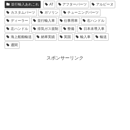
並行輸入あれこれ
AT
アフターパーツ
アルピーヌ
カスタムパーツ
ガソリン
チューニングパーツ
ディーラー
並行輸入車
仕事用車
右ハンドル
左ハンドル
排気ガス規制
整備
日本未導入車
海上船舶輸送
納車実績
英国
輸入車
輸送
通関
スポンサーリンク