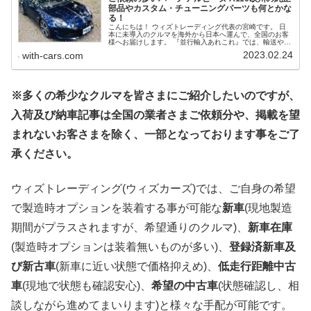
部品やカスタム・チューニングパーツも何とかな
る！
こんにちは！ ウィズトレーディング代表の宮崎です。 日
本に未導入のクルマを海外から日本へ運んで、全国のお客
様へお届けします。 『並行輸入あれこれ』では、輸送や国
内での検査、保険、保証などのお話はしてきました(過去ブ
2023.02.24
with-cars.com
ログ参照)。今回は並行輸入車｜購入する前に知っておきた
いこと /ご依頼の多いパーツ アルピーヌ A110欧州の純正
部品やカスタム・チューニングパーツも何とかなる！につ
いてです。 全国の業者さま、完成車メーカーや部品メーカ
ーさま、他社で購入された並行輸入車オーナーさま、自社
※多くの希少なクルマを皆さまにご紹介したいのですが、
ユーザーさまに多くのご依頼をいただいております。内容
は、品番指定のものから、画像やイメージのみまで様々で
す。旧車のパーツを探す事もあります。 今回は、カスタム
入荷及び納車記事は全国の業者さまご依頼分や、掲載を望
パーツの中でもご依頼が多いアルピーヌA110の人気パーツ
のご紹介です。
まれないお客さまを除く、一部となっております事をご了
承ください。
ウィズトレーディング(ウィズカーズ)では、ご自身の希望
で製造時オプションを装着する事が可能な
新車
(現地製造
期間がプラスされますが、希望通りのクルマ)、
新車在庫
(製造時オプションは装着無いものが多い)、
登録済新車及
び新古車
(新車に近い状態で価格抑えめ)、
低走行距離中古
車
(現地で状態も確認安心)、
希望の中古車
(状態確認し、相
談しながら進めてまいります)と様々な手配が可能です。