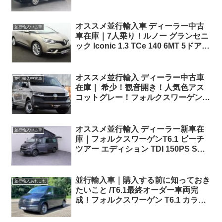
人乗り) 左ハンドル
オススメ並行輸入車 ディーラー中古
並行輸入中古車
車在庫｜7人乗り！ルノー グランセニ
ック Iconic 1.3 TCe 140 6MT 5ドア
右ハンドル
オススメ並行輸入 ディーラー中古車
並行輸入中古車
在庫｜ 希少！観音開き！人気色アス
コットグレー！フォルクスワーゲン
T6.1 コンビ 2.0TDI 150PS 7人乗り
7DSG 左ハンドル
オススメ並行輸入 ディーラー新車在
並行輸入中古車
庫｜フォルクスワーゲンT6.1 ビーチ
ツアー エディション TDI 150PS SWB
4Motion 7DSG 5人乗り 左ハンドル
並行輸入車｜購入する前に知っておき
並行輸入あれこれ
たいこと /T6.1最終オーダー車両完
成！フォルクスワーゲン T6.1 カラベ
ル 間もなく出航！