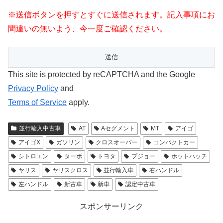
※送信ボタンを押すとすぐに送信されます。記入事項にお
間違いの無いよう、今一度ご確認ください。
This site is protected by reCAPTCHA and the Google
Privacy Policy
and
Terms of Service
apply.
並行輸入中古車
AT
Aセグメント
MT
アイゴ
アイゴX
ガソリン
クロスオーバー
コンパクトカー
シトロエン
ターボ
トヨタ
プジョー
ホットハッチ
ヤリス
ヤリスクロス
並行輸入車
右ハンドル
左ハンドル
新古車
新車
認定中古車
スポンサーリンク