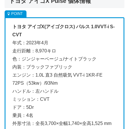
トヨタ アイゴX Pulse 個体情報
トヨタ アイゴX(アイゴクロス) パルス 1.0VVT-i S-
CVT
年式：2023年4月
走行距離：8,970キロ
色：ジンジャーベージュ/ナイトブラック
内装：ブラックファブリック
エンジン：1.0L 直3 自然吸気 VVT-i 1KR-FE
72PS（53kw）/93Nm
ハンドル：左ハンドル
ミッション：CVT
ドア：5Dr
乗員：4名
外形寸法：全長3,700×全幅1,740×全高1,525 mm