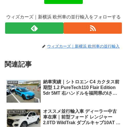
ウィズカーズ｜新横浜 欧州車の並行輸入をフォローする
ウィズカーズ｜新横浜 欧州車の並行輸入
関連記事
納車実績｜シトロエン C4 カクタス前
納車実績
期型 1.2 PureTech110 Flair Edition
5dr 5MT 右ハンドルを福岡県のIさま
へご納車！
オススメ並行輸入車 ディーラー中古
並行輸入中古車
車在庫｜前型フォード レンジャー
2.0TD WildTrak ダブルキャブ10AT 右