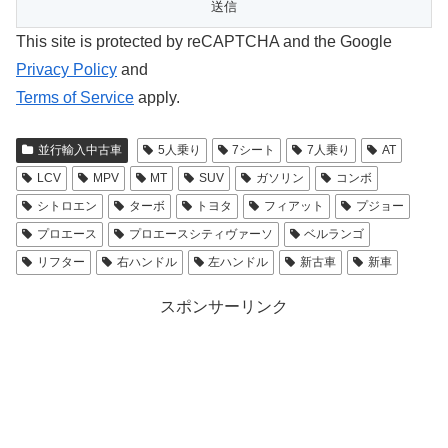
This site is protected by reCAPTCHA and the Google
Privacy Policy
and
Terms of Service
apply.
並行輸入中古車
5人乗り
7シート
7人乗り
AT
LCV
MPV
MT
SUV
ガソリン
コンボ
シトロエン
ターボ
トヨタ
フィアット
プジョー
プロエース
プロエースシティヴァーソ
ベルランゴ
リフター
右ハンドル
左ハンドル
新古車
新車
スポンサーリンク