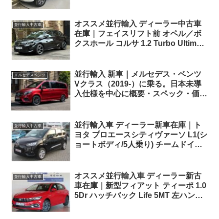
ハンドル
オススメ並行輸入 ディーラー中古車
並行輸入中古車
在庫｜フェイスリフト前 オペル／ボ
クスホール コルサ 1.2 Turbo Ultimate
5dr EAT8 右ハンドル
並行輸入 新車｜メルセデス・ベンツ
メルセデスベンツ
Vクラス（2019-）に乗る。日本未導
入仕様を中心に概要・スペック・価格
の情報。
並行輸入車 ディーラー新車在庫｜ト
並行輸入中古車
ヨタ プロエースシティヴァーソ L1(シ
ョートボディ/5人乗り) チームドイツ
1.2 Turbo EAT8 左ハンドル
オススメ並行輸入車 ディーラー新古
並行輸入中古車
車在庫｜新型フィアット ティーポ 1.0
5Dr ハッチバック Life 5MT 左ハンド
ル