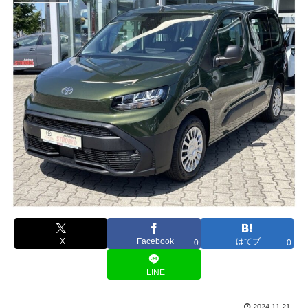
X
Facebook
はてブ
0
0
LINE
2024.11.21