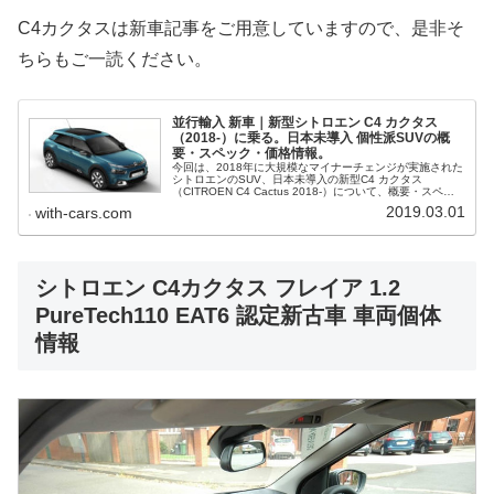
C4カクタスは新車記事をご用意していますので、是非そ
ちらもご一読ください。
並行輸入 新車｜新型シトロエン C4 カクタス
（2018-）に乗る。日本未導入 個性派SUVの概
要・スペック・価格情報。
今回は、2018年に大規模なマイナーチェンジが実施された
シトロエンのSUV、日本未導入の新型C4 カクタス
（CITROEN C4 Cactus 2018-）について、概要・スペッ
ク・価格等、並行輸入で乗るための情報をご紹介。
2019.03.01
with-cars.com
シトロエン C4カクタス フレイア 1.2
PureTech110 EAT6 認定新古車 車両個体
情報