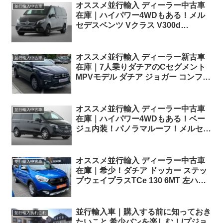
オススメ並行輸入 ディーラー中古車
並行輸入中古車
在庫｜ハイパワー4WDもある！メル
セデスベンツ Vクラス V300d
EDITION AMG ロング 4Matic 9G-
Tronic 左ハンドル
オススメ並行輸入 ディーラー新古車
並行輸入中古車
在庫｜7人乗りダチアのCセグメント
MPVモデル ダチア ジョガー コンフォ
ート TCe110 6MT 左ハンドル
オススメ並行輸入 ディーラー中古車
並行輸入中古車
在庫｜ハイパワー4WDもある！ベー
ジュ内装！パノラマルーフ！メルセデ
スベンツ Vクラス V300d アバンギャ
ルド ロング 4Matic 9G-Tronic 左ハン
ドル
オススメ並行輸入 ディーラー中古車
並行輸入中古車
在庫｜希少！ダチア ドッカー ステッ
プウェイプラスTCe 130 6MT 左ハン
ドル
並行輸入車｜購入する前に知っておき
並行輸入あれこれ
たいこと 希少バンを楽しむ！/プジョ