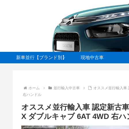
新車並行【ブランド別】
現地中古車
ホーム
並行輸入中古車
オススメ並行輸入車 認定
右ハンドル
オススメ並行輸入車 認定新古車｜新
X ダブルキャブ 6AT 4WD 右