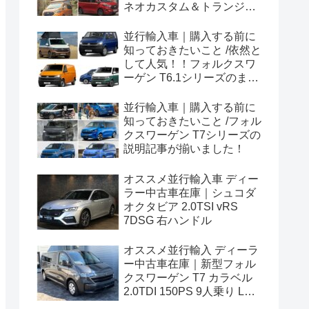
ネオカスタム＆トランジッ
トカスタムシリーズのまと
め！
並行輸入車｜購入する前に
知っておきたいこと /依然と
して人気！！フォルクスワ
ーゲン T6.1シリーズのまと
め！
並行輸入車｜購入する前に
知っておきたいこと /フォル
クスワーゲン T7シリーズの
説明記事が揃いました！
オススメ並行輸入車 ディー
ラー中古車在庫｜シュコダ
オクタビア 2.0TSI vRS
7DSG 右ハンドル
オススメ並行輸入 ディーラ
ー中古車在庫｜新型フォル
クスワーゲン T7 カラベル
2.0TDI 150PS 9人乗り LWB
8AT 左ハンドル