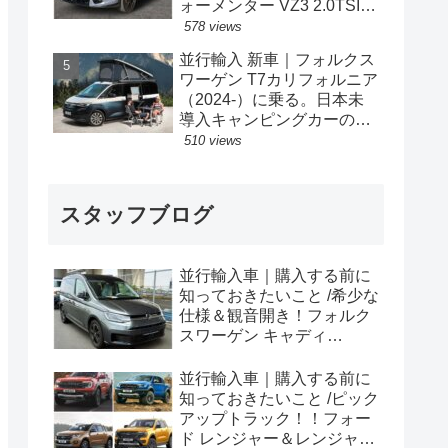
ォーメンター VZ3 2.0TSI
333PS 4Drive 7DSG 右ハン
578 views
ドル
並行輸入 新車｜フォルクス
ワーゲン T7カリフォルニア
（2024-）に乗る。日本未
導入キャンピングカーの概
要・スペック・価格の情
510 views
報。
スタッフブログ
並行輸入車｜購入する前に
知っておきたいこと /希少な
仕様＆観音開き！フォルク
スワーゲン キャディ
Edition 横浜に到着！！
並行輸入車｜購入する前に
知っておきたいこと /ピック
アップトラック！！フォー
ド レンジャー＆レンジャー