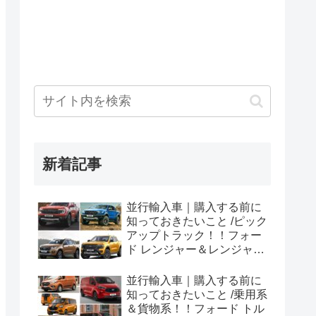
新着記事
並行輸入車｜購入する前に
知っておきたいこと /ピック
アップトラック！！フォー
ド レンジャー＆レンジャー
ラプター シリーズのまと
め！
並行輸入車｜購入する前に
知っておきたいこと /乗用系
＆貨物系！！フォード トル