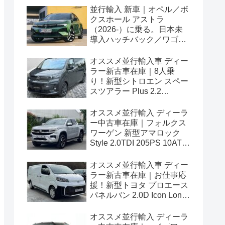
並行輸入 新車｜オペル／ボ
クスホール アストラ
（2026-）に乗る。日本未
導入ハッチバック／ワゴン
の概要・スペック・価格の
情報。
オススメ並行輸入車 ディー
ラー新古車在庫｜8人乗
り！新型シトロエン スペー
スツアラー Plus 2.2
BlueHDi 180 M 8AT 左ハン
ドル
オススメ並行輸入 ディーラ
ー中古車在庫｜フォルクス
ワーゲン 新型アマロック
Style 2.0TDI 205PS 10AT
右ハンドル
オススメ並行輸入車 ディー
ラー新古車在庫｜お仕事応
援！新型トヨタ プロエース
パネルバン 2.0D Icon Long
3人乗り6MT 右ハンドル
オススメ並行輸入 ディーラ