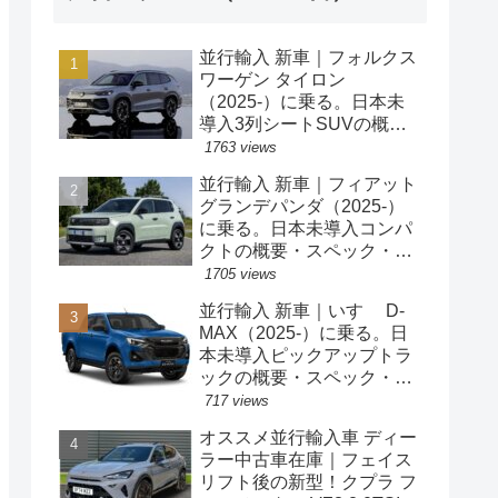
並行輸入 新車｜フォルクス
ワーゲン タイロン
（2025-）に乗る。日本未
導入3列シートSUVの概
要・スペック・価格の情
1763 views
報。
並行輸入 新車｜フィアット
グランデパンダ（2025-）
に乗る。日本未導入コンパ
クトの概要・スペック・価
格の情報。
1705 views
並行輸入 新車｜いすゞ D-
MAX（2025-）に乗る。日
本未導入ピックアップトラ
ックの概要・スペック・価
格の情報。
717 views
オススメ並行輸入車 ディー
ラー中古車在庫｜フェイス
リフト後の新型！クプラ フ