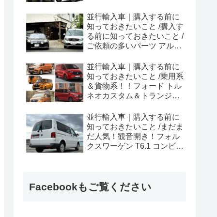
ラプター シリーズのまと
め！
並行輸入車｜購入する前に
知っておきたいこと /購入す
る前に知っておきたいこと /
ご依頼の多いパーツ アルピ
ーヌ A110欧州の純正部品
やカスタム・チューニング
並行輸入車｜購入する前に
パーツも何とかなる！②
知っておきたいこと /乗用系
＆貨物系！！フォード トル
ネオカスタム＆トランジッ
トカスタムシリーズのまと
め！
並行輸入車｜購入する前に
知っておきたいこと /まだま
だ人気！観音開き！フォル
クスワーゲン T6.1 コンビ横
浜へ向けて出港！！
Facebookもご覧ください