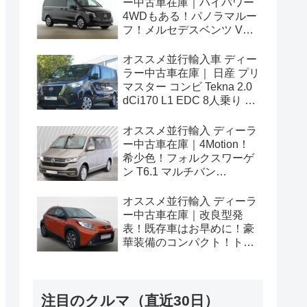
ー中古車在庫｜ハイパワー
4WDもある！パノラマルー
フ！メルセデスベンツ Vク
ラス V300d アバンギャルド
ロング 4Matic 9G-Tronic 左
オススメ並行輸入車 ディー
ハンドル
ラー中古車在庫｜ 日産 プリ
マスター コンビ Tekna 2.0
dCi170 L1 EDC 8人乗り 左
ハンドル
オススメ並行輸入 ディーラ
ー中古車在庫｜4Motion！
希少色！フォルクスワーゲ
ン T6.1 マルチバン
Generation Six SWB 2.0TDI
204PS 7人乗り 7DSG 左ハ
オススメ並行輸入 ディーラ
ンドル
ー中古車在庫｜改良型発
表！既存車はお早めに！豪
華装備のコンパクト！トヨ
タ アイゴX パルス 1.0VVT-i
CVT 左ハンドル
注目のクルマ（直近30日）