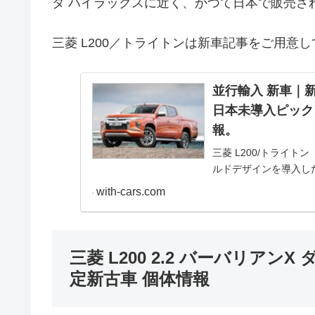
タ ハイラックスに近く、かつて日本で販売さ
三菱 L200／トライトンは新車記事をご用意
並行輸入 新車｜新型
日本未導入ピック
報。
三菱 L200/トライトン（
ルドデザインを導入し
ック・価格、並行輸入
with-cars.com
三菱 L200 2.2 バーバリアンX
定新古車 個体情報