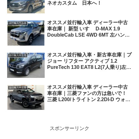
ネオカスタム 日本へ！
オススメ並行輸入車 ディーラー中古
並行輸入中古車
車在庫｜ 新型 いすゞ D-MAX 1.9
DoubleCab LSE 4WD 6MT 左ハンド
ル
オススメ並行輸入車・新古車在庫｜プ
並行輸入中古車
ジョー リフター アクティブ 1.2
PureTech 130 EAT8 L2(7人乗り)左ハ
ンドル
オススメ並行輸入車 ディーラー中古
並行輸入中古車
車在庫｜三菱ファンの方は急いで！
三菱 L200/トライトン 2.2DI-D ウォリ
アー ダブルキャブ 6AT 4WD 右ハン
ドル
スポンサーリンク