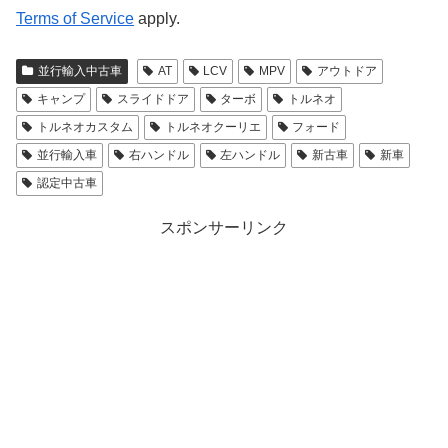
Terms of Service
apply.
並行輸入中古車
AT
LCV
MPV
アウトドア
キャンプ
スライドドア
ターボ
トルネオ
トルネオカスタム
トルネオクーリエ
フォード
並行輸入車
右ハンドル
左ハンドル
新古車
新車
認定中古車
スポンサーリンク