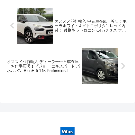
オススメ並行輸入 中古車在庫｜希少！ポ
ーラホワイト＆メトロポリタンレッド内
装！ 後期型シトロエン C4カクタス フレ
イア 右ハンドル 1.2PureTech110 S&S
EAT6 パノラマルーフ ！
オススメ並行輸入 ディーラー中古車在庫
｜お仕事応援！プジョー エキスパート パ
ネルバン BlueHDi 145 Professional
Premium EAT8 右ハンドル