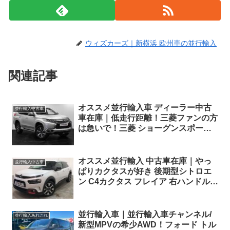
ウィズカーズ｜新横浜 欧州車の並行輸入
関連記事
オススメ並行輸入車 ディーラー中古
並行輸入中古車
車在庫｜低走行距離！三菱ファンの方
は急いで！三菱 ショーグンスポーツ
(パジェロスポーツ) 4 Auto 2.4D 8AT
7人乗り 右ハンドル
オススメ並行輸入 中古車在庫｜やっ
並行輸入中古車
ぱりカクタスが好き 後期型シトロエ
ン C4カクタス フレイア 右ハンドル
1.2PureTech110 S&S EAT6 パノラマ
ルーフ ！
並行輸入車｜並行輸入車チャンネル/
並行輸入あれこれ
新型MPVの希少AWD！フォード トル