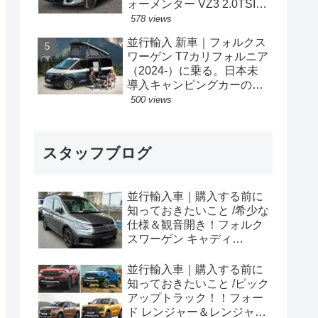
ォーメンター VZ3 2.0TSI
333PS 4Drive 7DSG 右ハン
578 views
ドル
並行輸入 新車｜フォルクス
ワーゲン T7カリフォルニア
（2024-）に乗る。日本未
導入キャンピングカーの概
要・スペック・価格の情
500 views
報。
スタッフブログ
並行輸入車｜購入する前に
知っておきたいこと /希少な
仕様＆観音開き！フォルク
スワーゲン キャディ
Edition 横浜に到着！！
並行輸入車｜購入する前に
知っておきたいこと /ピック
アップトラック！！フォー
ド レンジャー＆レンジャー