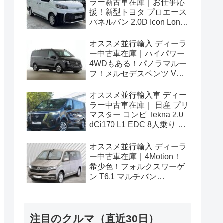
ラー新古車在庫｜お仕事応
援！新型トヨタ プロエース
パネルバン 2.0D Icon Long
3人乗り6MT 右ハンドル
オススメ並行輸入 ディーラ
ー中古車在庫｜ハイパワー
4WDもある！パノラマルー
フ！メルセデスベンツ Vク
ラス V300d アバンギャルド
ロング 4Matic 9G-Tronic 左
オススメ並行輸入車 ディー
ハンドル
ラー中古車在庫｜ 日産 プリ
マスター コンビ Tekna 2.0
dCi170 L1 EDC 8人乗り 左
ハンドル
オススメ並行輸入 ディーラ
ー中古車在庫｜4Motion！
希少色！フォルクスワーゲ
ン T6.1 マルチバン
Generation Six SWB 2.0TDI
204PS 7人乗り 7DSG 左ハ
ンドル
注目のクルマ（直近30日）