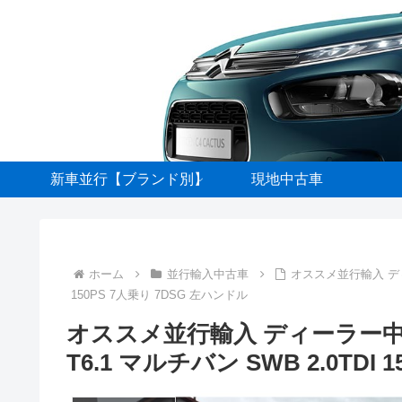
新車並行【ブランド別】
現地中古車
ホーム
並行輸入中古車
オススメ並行輸入 ディ
150PS 7人乗り 7DSG 左ハンドル
オススメ並行輸入 ディーラー
T6.1 マルチバン SWB 2.0TDI