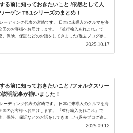
する前に知っておきたいこと /依然として人
ーゲン T6.1シリーズのまとめ！
全国のお客様へお届けします。 『並行輸入あれこれ』で
査、保険、保証などのお話をしてきました(過去ブログ参
車｜購入する前に知っておきたいこと /依然として人
2025.10.17
T6.1シリーズのまとめ！についてです。 満を持して欧
ォルクスワーゲンの新型T7シリーズは、新たにフォードと
り生み出された一台として、市場で大きく注目されていま
にあたるT6.1シリーズも長年のベストセラーとして今なお
ィズトレーディングでも数多くの取り扱い実績がある一台
する前に知っておきたいこと /フォルクスワー
の高いモデルに世界的な人気が今なお続いているのも頷け
ズの説明記事が揃いました！
ィング（ウィズカーズ）でも豊富なバリエーションの殆ど
ました。
全国のお客様へお届けします。 『並行輸入あれこれ』で
査、保険、保証などのお話をしてきました(過去ブログ参
車｜購入する前に知っておきたいこと /フォルクスワーゲ
2025.09.12
いました！についてです。 フォルクスワーゲンの乗