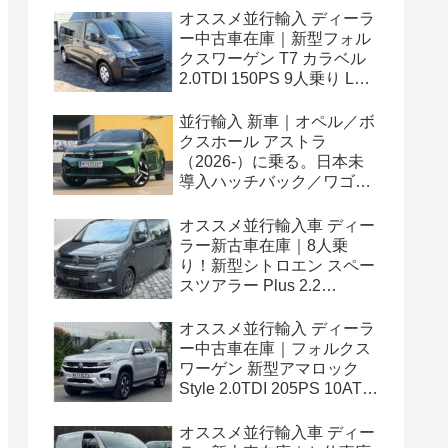
オススメ並行輸入 ディーラ
ー中古車在庫｜新型フォル
クスワーゲン T7 カラベル
2.0TDI 150PS 9人乗り LWB
8AT 左ハンドル
並行輸入 新車｜オペル／ボ
クスホール アストラ
（2026-）に乗る。日本未
導入ハッチバック／ワゴン
の概要・スペック・価格の
情報。
オススメ並行輸入車 ディー
ラー新古車在庫｜8人乗
り！新型シトロエン スペー
スツアラー Plus 2.2
BlueHDi 180 M 8AT 左ハン
ドル
オススメ並行輸入 ディーラ
ー中古車在庫｜フォルクス
ワーゲン 新型アマロック
Style 2.0TDI 205PS 10AT
右ハンドル
オススメ並行輸入車 ディー