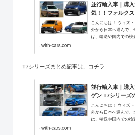
並行輸入車｜購入
気！！フォルクスワ
こんにちは！ ウィズトレーディング代表の宮崎です。 日本に未導入のクルマを海
外から日本へ運んで、
は、輸送や国内での検
照)。今回は、並行輸入
with-cars.com
気！！フォルクスワーゲン 
州市場に導入されたフ
商用車開発の提携によ
T7シリーズまとめ記事は、コチラ
す。 一方、従来モデル
根強い人気があり、ウ
です。 T6の発売から長きに渡って製造販売されたT6.1シリーズ、デザイン、機
並行輸入車｜購入
能、使い勝手と完成度
ゲン T7シリー
ます。ウィズトレーデ
こんにちは！ ウィズトレーディング代表の宮崎です。 日本に未導入のクルマを海
を輸入販売してまいり
外から日本へ運んで、
は、輸送や国内での検
照)。今回は、並行輸入
with-cars.com
ン T7シリーズの説明記事が揃