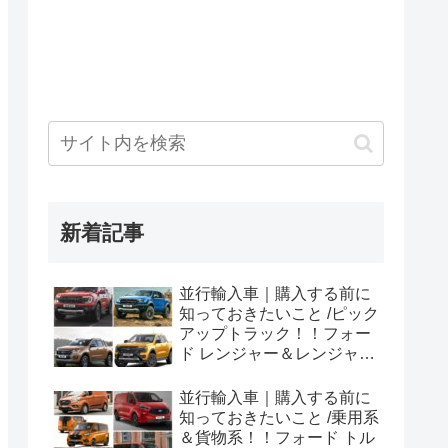
新着記事
並行輸入車｜購入する前に
知っておきたいこと /ピック
アップトラック！！フォー
ド レンジャー＆レンジャー
ラプター シリーズのまと
め！
並行輸入車｜購入する前に
知っておきたいこと /乗用系
＆貨物系！！フォード トル