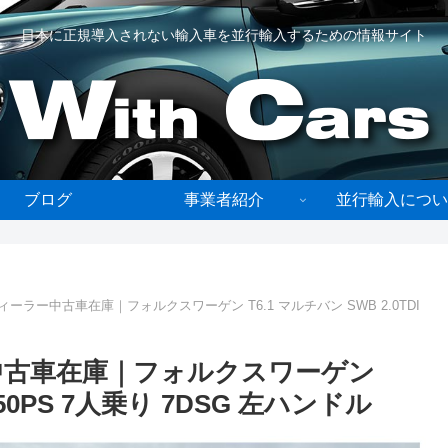
日本に正規導入されない輸入車を並行輸入するための情報サイト
ブログ
事業者紹介
並行輸入につい
ーラー中古車在庫｜フォルクスワーゲン T6.1 マルチバン SWB 2.0TDI
中古車在庫｜フォルクスワーゲン
 150PS 7人乗り 7DSG 左ハンドル