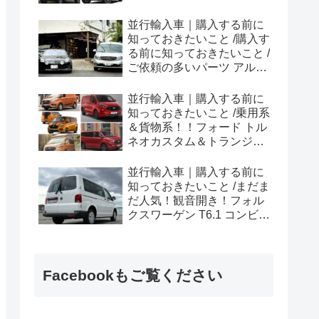
ラプター シリーズのまと
め！
並行輸入車｜購入する前に
知っておきたいこと /購入す
る前に知っておきたいこと /
ご依頼の多いパーツ アルピ
ーヌ A110欧州の純正部品
やカスタム・チューニング
並行輸入車｜購入する前に
パーツも何とかなる！②
知っておきたいこと /乗用系
＆貨物系！！フォード トル
ネオカスタム＆トランジッ
トカスタムシリーズのまと
め！
並行輸入車｜購入する前に
知っておきたいこと /まだま
だ人気！観音開き！フォル
クスワーゲン T6.1 コンビ横
浜へ向けて出港！！
Facebookもご覧ください