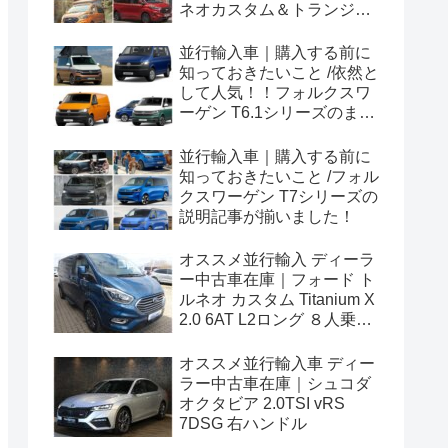
ネオカスタム＆トランジッ
トカスタムシリーズのまと
め！
並行輸入車｜購入する前に
知っておきたいこと /依然と
して人気！！フォルクスワ
ーゲン T6.1シリーズのまと
め！
並行輸入車｜購入する前に
知っておきたいこと /フォル
クスワーゲン T7シリーズの
説明記事が揃いました！
オススメ並行輸入 ディーラ
ー中古車在庫｜フォード ト
ルネオ カスタム Titanium X
2.0 6AT L2ロング ８人乗り
左ハンドル
オススメ並行輸入車 ディー
ラー中古車在庫｜シュコダ
オクタビア 2.0TSI vRS
7DSG 右ハンドル