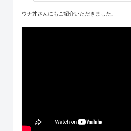
用MPVは長年トラン
きな動きがありました
ウナ丼さんにもご紹介いただきました。
ルとして独立する一方
ーをベースにしたモデ
てプラットフォームが
ゲン商用車部門として