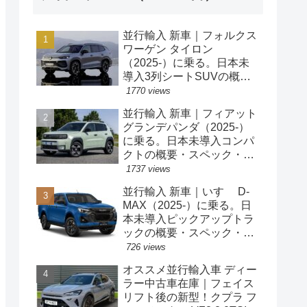
並行輸入 新車｜フォルクス
ワーゲン タイロン
（2025-）に乗る。日本未
導入3列シートSUVの概
要・スペック・価格の情
1770 views
報。
並行輸入 新車｜フィアット
グランデパンダ（2025-）
に乗る。日本未導入コンパ
クトの概要・スペック・価
格の情報。
1737 views
並行輸入 新車｜いすゞ D-
MAX（2025-）に乗る。日
本未導入ピックアップトラ
ックの概要・スペック・価
格の情報。
726 views
オススメ並行輸入車 ディー
ラー中古車在庫｜フェイス
リフト後の新型！クプラ フ