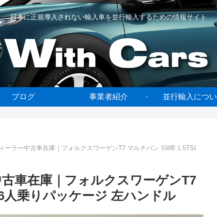
日本に正規導入されない輸入車を並行輸入するための情報サイト
ブログ
事業者紹介
並行輸入につい
ーラー中古車在庫｜フォルクスワーゲンT7 マルチバン SWB 1.5TSI
中古車在庫｜フォルクスワーゲンT7
DSG 6人乗りパッケージ 左ハンドル