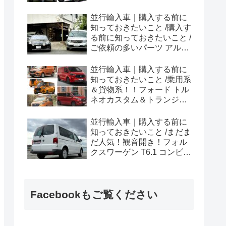
ラプター シリーズのまと
め！
並行輸入車｜購入する前に
知っておきたいこと /購入す
る前に知っておきたいこと /
ご依頼の多いパーツ アルピ
ーヌ A110欧州の純正部品
やカスタム・チューニング
並行輸入車｜購入する前に
パーツも何とかなる！②
知っておきたいこと /乗用系
＆貨物系！！フォード トル
ネオカスタム＆トランジッ
トカスタムシリーズのまと
め！
並行輸入車｜購入する前に
知っておきたいこと /まだま
だ人気！観音開き！フォル
クスワーゲン T6.1 コンビ横
浜へ向けて出港！！
Facebookもご覧ください