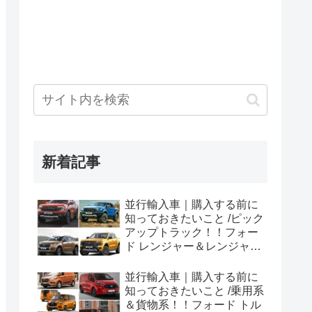
新着記事
並行輸入車｜購入する前に
知っておきたいこと /ピック
アップトラック！！フォー
ド レンジャー＆レンジャー
ラプター シリーズのまと
め！
並行輸入車｜購入する前に
知っておきたいこと /乗用系
＆貨物系！！フォード トル