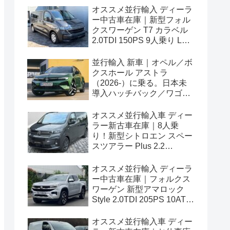
オススメ並行輸入 ディーラ
ー中古車在庫｜新型フォル
クスワーゲン T7 カラベル
2.0TDI 150PS 9人乗り LWB
8AT 左ハンドル
並行輸入 新車｜オペル／ボ
クスホール アストラ
（2026-）に乗る。日本未
導入ハッチバック／ワゴン
の概要・スペック・価格の
情報。
オススメ並行輸入車 ディー
ラー新古車在庫｜8人乗
り！新型シトロエン スペー
スツアラー Plus 2.2
BlueHDi 180 M 8AT 左ハン
ドル
オススメ並行輸入 ディーラ
ー中古車在庫｜フォルクス
ワーゲン 新型アマロック
Style 2.0TDI 205PS 10AT
右ハンドル
オススメ並行輸入車 ディー