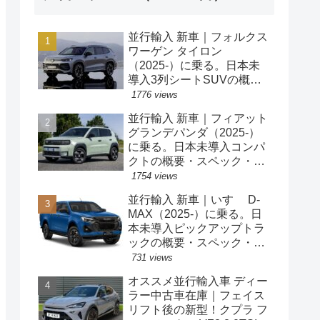
並行輸入 新車｜フォルクス
ワーゲン タイロン
（2025-）に乗る。日本未
導入3列シートSUVの概
要・スペック・価格の情
1776 views
報。
並行輸入 新車｜フィアット
グランデパンダ（2025-）
に乗る。日本未導入コンパ
クトの概要・スペック・価
格の情報。
1754 views
並行輸入 新車｜いすゞ D-
MAX（2025-）に乗る。日
本未導入ピックアップトラ
ックの概要・スペック・価
格の情報。
731 views
オススメ並行輸入車 ディー
ラー中古車在庫｜フェイス
リフト後の新型！クプラ フ