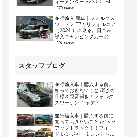
ォーメンター VZ3 2.0TSI
333PS 4Drive 7DSG 右ハン
578 views
ドル
並行輸入 新車｜フォルクス
ワーゲン T7カリフォルニア
（2024-）に乗る。日本未
導入キャンピングカーの概
要・スペック・価格の情
501 views
報。
スタッフブログ
並行輸入車｜購入する前に
知っておきたいこと /希少な
仕様＆観音開き！フォルク
スワーゲン キャディ
Edition 横浜に到着！！
並行輸入車｜購入する前に
知っておきたいこと /ピック
アップトラック！！フォー
ド レンジャー＆レンジャー