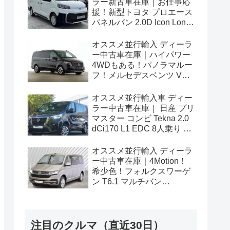
ラー新古車在庫｜お仕事応
援！新型トヨタ プロエース
パネルバン 2.0D Icon Long
3人乗り6MT 右ハンドル
オススメ並行輸入 ディーラ
ー中古車在庫｜ハイパワー
4WDもある！パノラマルー
フ！メルセデスベンツ Vク
ラス V300d アバンギャルド
ロング 4Matic 9G-Tronic 左
オススメ並行輸入車 ディー
ハンドル
ラー中古車在庫｜ 日産 プリ
マスター コンビ Tekna 2.0
dCi170 L1 EDC 8人乗り 左
ハンドル
オススメ並行輸入 ディーラ
ー中古車在庫｜4Motion！
希少色！フォルクスワーゲ
ン T6.1 マルチバン
Generation Six SWB 2.0TDI
204PS 7人乗り 7DSG 左ハ
ンドル
注目のクルマ（直近30日）