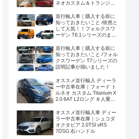
ネオカスタム＆トランジッ
トカスタムシリーズのまと
め！
並行輸入車｜購入する前に
知っておきたいこと /依然と
して人気！！フォルクスワ
ーゲン T6.1シリーズのまと
め！
並行輸入車｜購入する前に
知っておきたいこと /フォル
クスワーゲン T7シリーズの
説明記事が揃いました！
オススメ並行輸入 ディーラ
ー中古車在庫｜フォード ト
ルネオ カスタム Titanium X
2.0 6AT L2ロング ８人乗り
左ハンドル
オススメ並行輸入車 ディー
ラー中古車在庫｜シュコダ
オクタビア 2.0TSI vRS
7DSG 右ハンドル