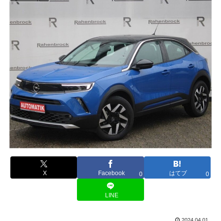
X
Facebook
はてブ
0
0
LINE
2024.04.01