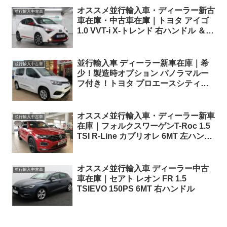
オススメ並行輸入車・ディーラー新古
並行輸入中古車
車在庫・中古車在庫｜トヨタ アイゴ
1.0 VVT-i X-トレンド 右ハンドル ＆ト
ヨタ アイゴ 1.0 VVT-i X-スカイ キャ
ンバストップ 5ドア Xシフト（AT仕
様）左ハンドル
並行輸入車 ディーラー新車在庫｜希
並行輸入中古車
少！製造時オプション パノラマルー
フ付き！トヨタ プロエースシティヴ
ァーソ L1(ショートボディ/5人乗り)
チームドイツ1.2 Turbo EAT8 左ハン
ドル
オススメ並行輸入車・ディーラー新車
並行輸入中古車
在庫｜フォルクスワーゲンT-Roc 1.5
TSI R-Line カブリオレ 6MT 左ハンド
ル
オススメ並行輸入車 ディーラー中古
並行輸入中古車
車在庫｜セアト レオン FR 1.5
TSIEVO 150PS 6MT 右ハンドル