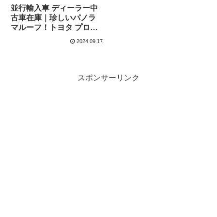
並行輸入車 ディーラー中
古車在庫｜珍しいパノラ
マルーフ！トヨタ プロエ
ースシティヴァーソ L1(シ
2024.09.17
ョートボディ/5人乗り) エ
クスクルーシブ 1.2 Turbo
EAT8 左ハンドル
スポンサーリンク