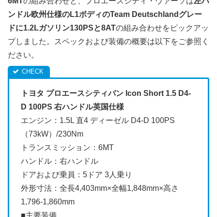
6MT
の組み合わせと、プロエースシティ・ヴァーソは
左ハ
ンドル欧州仕様のL1ボディのTeam Deutschlandグレー
ドに1.2Lガソリン130PSと8AT
の組み合わせをピックアッ
プしました。スペックおよび装備の概要は以下をご参照く
ださい。
トヨタ プロエースシティバン Icon Short 1.5 D4-
D 100PS 右ハンドル英国仕様
エンジン：1.5L 直4 ディーゼル D4-D 100PS
（73kW）/230Nm
トランスミッション：6MT
ハンドル：右ハンドル
ドアおよび乗員：5ドア 3人乗り
外形寸法：全長4,403mm×全幅1,848mm×高さ
1,796-1,860mm
■主要装備