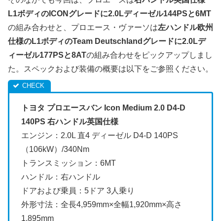
L1ボディのICONグレードに2.0Lディーゼル144PSと6MT
の組み合わせと、プロエース・ヴァーソは
左ハンドル欧州
仕様のL1ボディのTeam Deutschlandグレードに2.0Lデ
ィーゼル177PSと8AT
の組み合わせをピックアップしまし
た。スペックおよび装備の概要は以下をご参照ください。
トヨタ プロエースバン Icon Medium 2.0 D4-D
140PS 右ハンドル英国仕様
エンジン：2.0L 直4 ディーゼル D4-D 140PS
（106kW）/340Nm
トランスミッション：6MT
ハンドル：右ハンドル
ドアおよび乗員：5ドア 3人乗り
外形寸法：全長4,959mm×全幅1,920mm×高さ
1,895mm