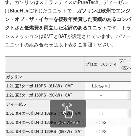
す。ガソリンはステランティスのPureTech、ディーゼル
はBlueHDiに準じたユニットで、
ガソリンは欧州でエンジ
ン・オブ・ザ・イヤーを複数年受賞した実績のあるコンパ
クトさと低燃費を両立した定評のあるユニット
です。トラ
ンスミッションは6MTと8ATが設定されています。パワー
ユニットの組み合わせは以下表をご参照ください。
プロエー
プロエースシティ
（左ハン
ガソリン
1.2L 直3ターボ 110PS（81kW） 6MT
L1のみ※1
1.2L 直3ターボ 130PS（96kW） 8AT
－
ディーゼル
1.5L 直4ターボ D4-D 102PS（75kW） 6MT
〇
1.5L 直4ターボ D4-D 130PS（96kW） 6MT
〇※2
スクロールできます
1.5L 直4ターボ D4-D 130PS（96kW） 8AT
〇※2