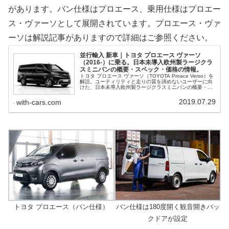
があります。バン仕様はプロエース、乗用仕様はプロエー
ス・ヴァーソとして展開されています。プロエース・ヴァ
ーソは解説記事がありますので詳細はご参照ください。
並行輸入 新車｜トヨタ プロエース ヴァーソ
（2016-）に乗る。日本未導入欧州製ラージクラ
スミニバンの概要・スペック・価格の情報。
トヨタ プロエース ヴァーソ（TOYOTA Proace Verso）を
解説。ユーティリティと走りの質を諦めないユーザーに向
けた、日本未導入欧州製ラージクラスミニバンの概要・ス
ペック・価格、並行輸入で乗るための情報をご紹介。
2019.07.29
with-cars.com
トヨタ プロエース（バン仕様）
バン仕様は180度開く観音開きバッ
クドアが設定