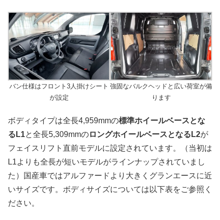
バン仕様はフロント3人掛けシート
強固なバルクヘッドと広い荷室が備
が設定
ります
ボディタイプは全長4,959mmの
標準ホイールベースとな
るL1
と全長5,309mmの
ロングホイールベースとなるL2
が
フェイスリフト直前モデルに設定されています。（当初は
L1よりも全長が短いモデルがラインナップされていまし
た）国産車ではアルファードより大きくグランエースに近
いサイズです。ボディサイズについては以下表をご参照く
ださい。