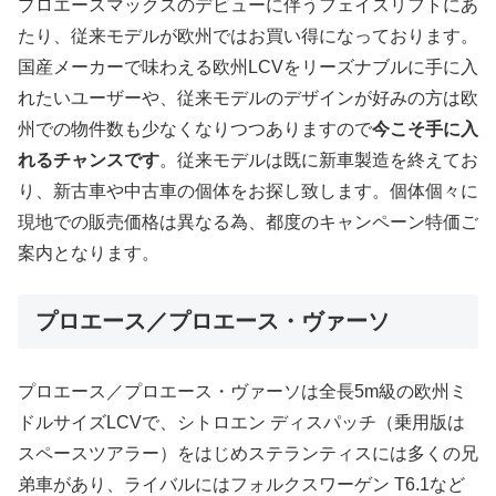
プロエースマックスのデビューに伴うフェイスリフトにあ
たり、従来モデルが欧州ではお買い得になっております。
国産メーカーで味わえる欧州LCVをリーズナブルに手に入
れたいユーザーや、従来モデルのデザインが好みの方は欧
州での物件数も少なくなりつつありますので
今こそ手に入
れるチャンスです
。従来モデルは既に新車製造を終えてお
り、新古車や中古車の個体をお探し致します。個体個々に
現地での販売価格は異なる為、都度のキャンペーン特価ご
案内となります。
プロエース／プロエース・ヴァーソ
プロエース／プロエース・ヴァーソは全長5m級の欧州ミ
ドルサイズLCVで、シトロエン ディスパッチ（乗用版は
スペースツアラー）をはじめステランティスには多くの兄
弟車があり、ライバルにはフォルクスワーゲン T6.1など