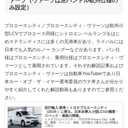
ァーソ（ヴァーソは左ハンドル欧州仕様の
み設定）
プロエースシティ／プロエースシティ・ヴァーソは欧州小
型LCVでプロエース同様にシトロエン ベルランゴをはじ
めステランティスには多くの兄弟車があり、ライバルには
日本でも人気のルノー カングーなどがあります。バン仕
様はプロエースシティ、乗用仕様はプロエースシティ・ヴ
ァーソとして展開されています。それぞれ解説記事および
プロエースシティ・ヴァーソは自動車YouTuberであり日
本カー・オブ・ザ・イヤー選考委員のウナ丼さんが分かり
やすく紹介してくれた解説動画もありますのでご参照くだ
さい。
並行輸入 新車｜トヨタプロエースシティ
（2019-）に乗る。日本未導入小型LCVの概要・
スペック・価格の情報。
トヨタプロエースシティ（TOYOTA Proace City）を解
説。概要・スペック・価格、並行輸入で乗るための情報を
ご紹介。