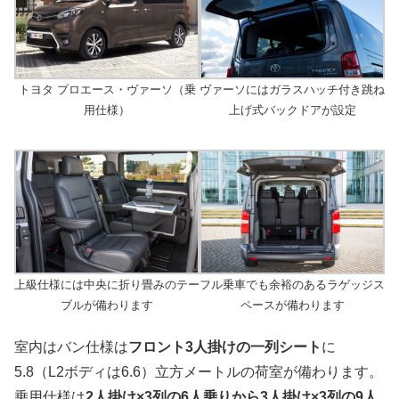
トヨタ プロエース・ヴァーソ（乗
ヴァーソにはガラスハッチ付き跳ね
用仕様）
上げ式バックドアが設定
上級仕様には中央に折り畳みのテー
フル乗車でも余裕のあるラゲッジス
ブルが備わります
ペースが備わります
室内はバン仕様は
フロント3人掛けの一列シート
に
5.8（L2ボディは6.6）立方メートルの荷室が備わります。
乗用仕様は
2人掛け×3列の6人乗りから3人掛け×3列の9人