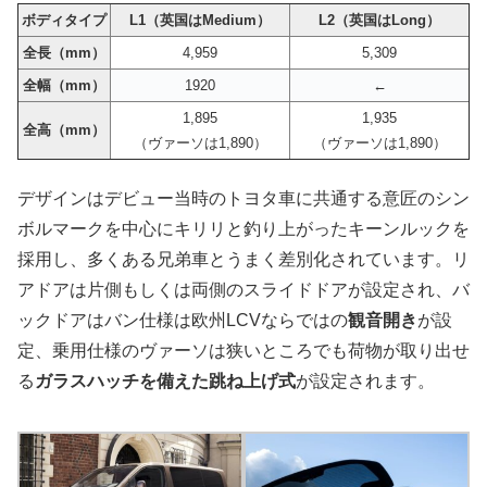
ボディタイプ
L1（英国はMedium）
L2（英国はLong）
全長（mm）
4,959
5,309
全幅（mm）
1920
←
1,895
1,935
全高（mm）
（ヴァーソは1,890）
（ヴァーソは1,890）
デザインはデビュー当時のトヨタ車に共通する意匠のシン
ボルマークを中心にキリリと釣り上がったキーンルックを
採用し、多くある兄弟車とうまく差別化されています。リ
アドアは片側もしくは両側のスライドドアが設定され、バ
ックドアはバン仕様は欧州LCVならではの
観音開き
が設
定、乗用仕様のヴァーソは狭いところでも荷物が取り出せ
る
ガラスハッチを備えた跳ね上げ式
が設定されます。