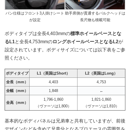
バン仕様はフロント3人掛けシート
助手席側が貫通するバルクヘッドは
が設定
長尺物も積載可能
ボディタイプは全長4,403mmの
標準ホイールベースとな
るL1
と全長4,753mmの
ロングホイールベースとなるL2
が
設定されています。ボディサイズについては以下表をご参
照ください。
ボディタイプ
L1（英国はShort）
L2（英国はLong）
全長（mm）
4,403
4,753
全幅（mm）
1,848
←
1,796-1,860
1,821-1,860
全高（mm）
（ヴァーソは1,800）
（ヴァーソは1,810）
基本的なボディパネルは兄弟車と共有していますが、前後
デザインなどを含めて兄貴分となるプロエースの雰囲気を