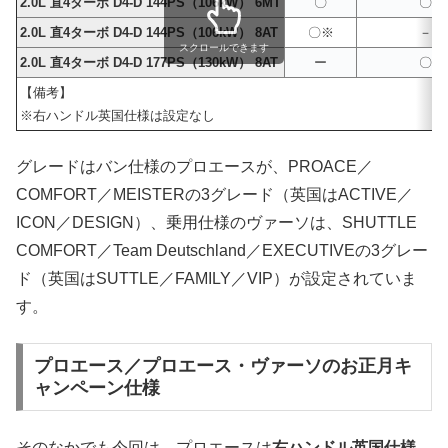
2.0L 直4ターボ D4-D 144PS（106kW） 6MT
〇
〇
2.0L 直4ターボ D4-D 144PS（106kW） 8AT
〇※
－
スクロールできます
2.0L 直4ターボ D4-D 177PS（130kW） 8AT
ー
〇
【備考】
※右ハンドル英国仕様は設定なし
グレードはバン仕様のプロエースが、PROACE／
COMFORT／MEISTERの3グレード（英国はACTIVE／
ICON／DESIGN）、乗用仕様のヴァーソは、SHUTTLE
COMFORT／Team Deutschland／EXECUTIVEの3グレー
ド（英国はSUTTLE／FAMILY／VIP）が設定されていま
す。
プロエース／プロエース・ヴァーソのお正月キ
ャンペーン仕様
そのなかでも今回は、プロエースは
右ハンドル英国仕様