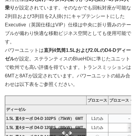
乗り
が設定されています。そのなかでも回転対座が可能な
2列目および3列目を2人掛けにキャプテンシートにした
Executive（英国仕様はVIP）仕様は中央に折り畳みのテー
ブルが備わり快適な移動ビジネス空間としても使用可能で
す。
パワーユニットは
直列4気筒1.5Lおよび2.0LのD4-Dディー
ゼル
が設定。ステランティスのBlueHDiに準じたユニット
で欧州でも高い評価を得ています。トランスミッションは
6MTと8ATが設定されています。パワーユニットの組み合
わせは以下表をご参照ください。
プロエース
プロエース・
ディーゼル
1.5L 直4ターボ D4-D 102PS（75kW） 6MT
L1のみ
－
1.5L 直4ターボ D4-D 120PS（88kW） 6MT
L1のみ
－