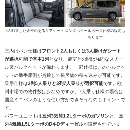
3人独立した余裕のあるリアシート
ロングホイールベース仕様の設定も
あります
室内はバン仕様は
フロント2人もしくは3人掛けがシート
が選択可能で基本1列
となり、荷室との間は強固なスチー
ル製バルクヘッドが備わります。一部仕様はこのバルクヘ
ッドの助手席側が貫通して長尺物の積み込みが可能です。
乗用仕様は
2列5人乗りと3列7人乗りが選択可能
です。欧
州市場での物件数は少なめですが、7人乗り仕様の場合は
国産ミニバンのような使い方ができそうなのもポイントで
す。
パワーユニットは
直列3気筒1.2Lターボのガソリン
と、
直
列4気筒1.5LターボのD4-Dディーゼル
が設定されていま