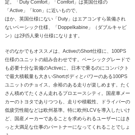
定。「Duty Comfort」「Comfort」は英国仕様の
「Active」「Icon」に近いもので、
ほか、英国仕様にない「Duty」はエアコンすら装備され
ないベーシック仕様、「Doppelkabine」（ダブルキャビ
ン）は2列5人乗り仕様になります。
そのなかでもオススメは、ActiveのShort仕様に、100PS
仕様のユニットの組み合わせです。ベーシックグレードで
も必要十分な装備のActiveに、日本で乗るのにコンパクト
で最大積載量も大きいShortボディとパワーのある100PS
ユニットのチョイス。余裕のある走りが楽しめます。たく
さん積めてたくさん走れるプロエースシティ。国産車メー
カーのトヨタでありつつも、走りや積載性、ドライバーの
低疲労性能などは欧州基準。特に欧州LCVを導入したいけ
ど、国産メーカーであることを求められるユーザーにはき
っと大満足な仕事のパートナーになってくれることでしょ