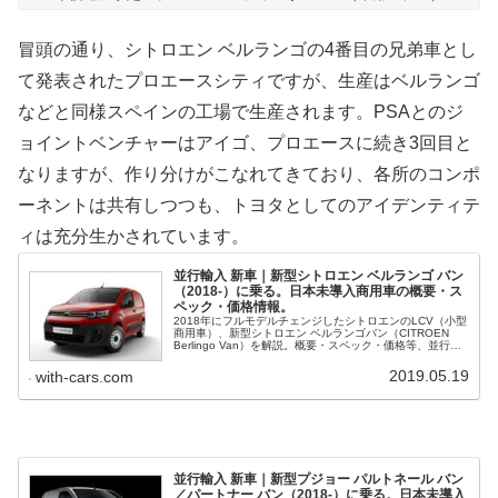
冒頭の通り、シトロエン ベルランゴの4番目の兄弟車とし
て発表されたプロエースシティですが、生産はベルランゴ
などと同様スペインの工場で生産されます。PSAとのジ
ョイントベンチャーはアイゴ、プロエースに続き3回目と
なりますが、作り分けがこなれてきており、各所のコンポ
ーネントは共有しつつも、トヨタとしてのアイデンティテ
ィは充分生かされています。
並行輸入 新車｜新型シトロエン ベルランゴ バン
（2018-）に乗る。日本未導入商用車の概要・ス
ペック・価格情報。
2018年にフルモデルチェンジしたシトロエンのLCV（小型
商用車）、新型シトロエン ベルランゴバン（CITROEN
Berlingo Van）を解説。概要・スペック・価格等、並行輸
入で乗るための情報をご紹介。
2019.05.19
with-cars.com
並行輸入 新車｜新型プジョー パルトネール バン
／パートナー バン（2018-）に乗る。日本未導入