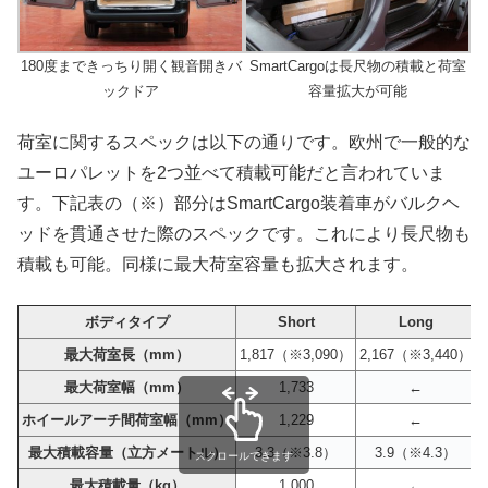
180度まできっちり開く観音開きバ
SmartCargoは長尺物の積載と荷室
ックドア
容量拡大が可能
荷室に関するスペックは以下の通りです。欧州で一般的な
ユーロパレットを2つ並べて積載可能だと言われていま
す。下記表の（※）部分はSmartCargo装着車がバルクヘ
ッドを貫通させた際のスペックです。これにより長尺物も
積載も可能。同様に最大荷室容量も拡大されます。
ボディタイプ
Short
Long
最大荷室長（mm）
1,817（※3,090）
2,167（※3,440）
最大荷室幅（mm）
1,733
←
ホイールアーチ間荷室幅（mm）
1,229
←
最大積載容量（立方メートル）
3.3（※3.8）
3.9（※4.3）
スクロールできます
最大積載量（kg）
1,000
←