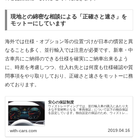
現地との綿密な相談による「正確さと速さ」を
モットーにしています
海外では仕様・オプション等の位置づけが日本の慣習と異
なることも多く、並行輸入では注意が必要です。新車・中
古車共にご納得のできる仕様を確実にご納車出来るよう
に、時差を考慮しつつ、仕入れ先とは何度も仕様確認や質
問事項をやり取りしており、正確さと速さをモットーに務
めております。
安心の保証制度
ウィズトレーディングでは、並行輸入車の購入にあたり大
きな不安材料となる「車両保証」について以下の独自保証
を設定しています。独自設定の保証のため、ウィズトレー
ディングへのお電話一本で速やかに作業に取り掛かること
が可能です。並行輸入車の保証並行...
2019.04.16
with-cars.com