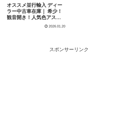
オススメ並行輸入 ディー
ラー中古車在庫｜ 希少！
観音開き！人気色アスコ
ットグレー！フォルクス
2026.01.20
ワーゲン T6.1 コンビ
2.0TDI 150PS 7人乗り
7DSG 左ハンドル
スポンサーリンク