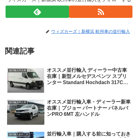
ウィズカーズ｜新横浜 欧州車の並行輸入
関連記事
オススメ並行輸入 ディーラー中古車
並行輸入中古車
在庫｜新型メルセデスベンツ スプリ
ンター Standard Hochdach 317CDI
RWD 9G-Tronic 左ハンドル
オススメ並行輸入車・ディーラー新車
並行輸入中古車
在庫｜プジョー パートナー パネルバ
ンPRO 6MT 左ハンドル
並行輸入車｜購入する前に知っておき
並行輸入あれこれ