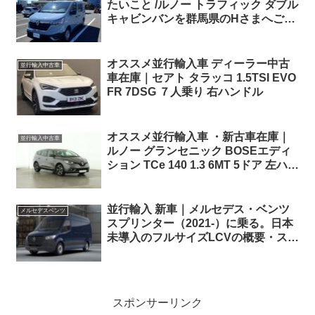
たいこと /ルノー トラフィック ダブル
キャビンバンを群馬県のHさまへご納
車しました！
オススメ並行輸入車 ディーラー中古
並行輸入中古車
車在庫｜セアト タラッコ 1.5TSI EVO
FR 7DSG ７人乗り 右ハンドル
オススメ並行輸入車 ・新古車在庫｜
並行輸入中古車
ルノー グランセニック BOSEエディ
ション TCe 140 1.3 6MT 5ドア 左ハン
ドル
並行輸入 新車｜メルセデス・ベンツ
メルセデスベンツ
スプリンター（2021-）に乗る。日本
未導入のフルサイズLCVの概要・スペ
ック・価格の情報。
スポンサーリンク