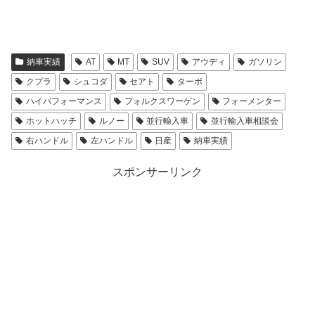
納車実績
AT
MT
SUV
アウディ
ガソリン
クプラ
シュコダ
セアト
ターボ
ハイパフォーマンス
フォルクスワーゲン
フォーメンター
ホットハッチ
ルノー
並行輸入車
並行輸入車相談会
右ハンドル
左ハンドル
日産
納車実績
スポンサーリンク