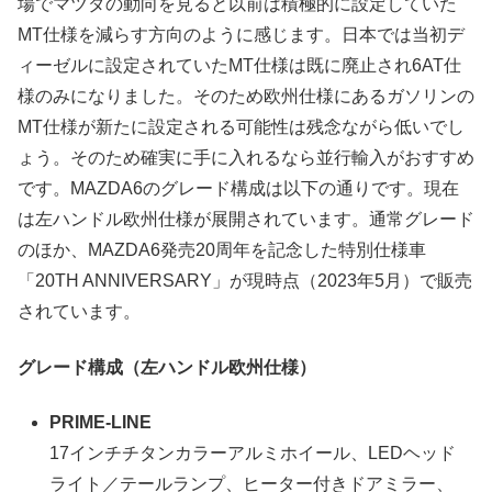
場でマツダの動向を見ると以前は積極的に設定していた
MT仕様を減らす方向のように感じます。日本では当初デ
ィーゼルに設定されていたMT仕様は既に廃止され6AT仕
様のみになりました。そのため欧州仕様にあるガソリンの
MT仕様が新たに設定される可能性は残念ながら低いでし
ょう。そのため確実に手に入れるなら並行輸入がおすすめ
です。MAZDA6のグレード構成は以下の通りです。現在
は左ハンドル欧州仕様が展開されています。通常グレード
のほか、MAZDA6発売20周年を記念した特別仕様車
「20TH ANNIVERSARY」が現時点（2023年5月）で販売
されています。
グレード構成（左ハンドル欧州仕様）
PRIME-LINE
17インチチタンカラーアルミホイール、LEDヘッド
ライト／テールランプ、ヒーター付きドアミラー、