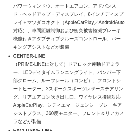
パワーウィンドウ、オートエアコン、アドバンス
ド・ヘッドアップ・ディスプレイ、8インチディスプ
レイ＋マツダコネクト（AppleCarPlay／AndroidAuto
対応）、車間距離制御および衝突被害軽減ブレーキ
機能付きアダプティブクルーズコントロール、パー
キングアシストなどが装備
CENTER-LINE
（PRIME-LINEに対して）ドアロック連動ドアミラ
ー、LEDデイタイムランニングライト、バンパー下
部クローム、ルーフレール（コンビ）、フロントシ
ートヒーター、3スポークスポーツレザーステアリン
グ、リアエアコン吹き出し口、ワイヤレス接続対応
AppleCarPlay、シティエマージェンシーブレーキア
シストプラス、360度モニター、フロント＆リアカメ
ラなどが装備
EXCLUSIVE-LINE