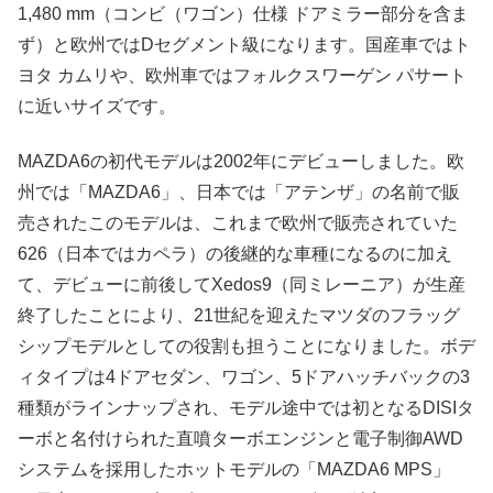
1,480 mm（コンビ（ワゴン）仕様 ドアミラー部分を含ま
ず）と欧州ではDセグメント級になります。国産車ではト
ヨタ カムリや、欧州車ではフォルクスワーゲン パサート
に近いサイズです。
MAZDA6の初代モデルは2002年にデビューしました。欧
州では「MAZDA6」、日本では「アテンザ」の名前で販
売されたこのモデルは、これまで欧州で販売されていた
626（日本ではカペラ）の後継的な車種になるのに加え
て、デビューに前後してXedos9（同ミレーニア）が生産
終了したことにより、21世紀を迎えたマツダのフラッグ
シップモデルとしての役割も担うことになりました。ボデ
ィタイプは4ドアセダン、ワゴン、5ドアハッチバックの3
種類がラインナップされ、モデル途中では初となるDISIタ
ーボと名付けられた直噴ターボエンジンと電子制御AWD
システムを採用したホットモデルの「MAZDA6 MPS」