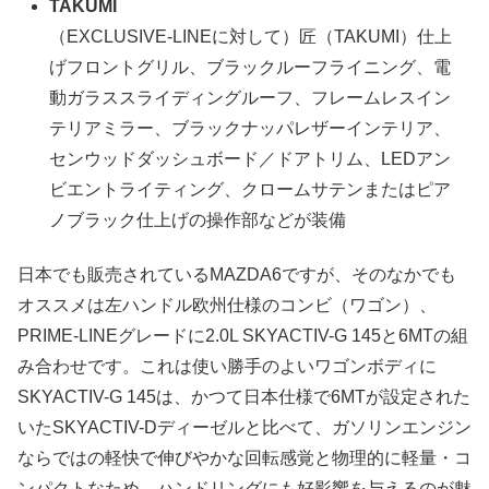
TAKUMI
（EXCLUSIVE-LINEに対して）匠（TAKUMI）仕上
げフロントグリル、ブラックルーフライニング、電
動ガラススライディングルーフ、フレームレスイン
テリアミラー、ブラックナッパレザーインテリア、
センウッドダッシュボード／ドアトリム、LEDアン
ビエントライティング、クロームサテンまたはピア
ノブラック仕上げの操作部などが装備
日本でも販売されているMAZDA6ですが、そのなかでも
オススメは左ハンドル欧州仕様のコンビ（ワゴン）、
PRIME-LINEグレードに2.0L SKYACTIV-G 145と6MTの組
み合わせです。これは使い勝手のよいワゴンボディに
SKYACTIV-G 145は、かつて日本仕様で6MTが設定された
いたSKYACTIV-Dディーゼルと比べて、ガソリンエンジン
ならではの軽快で伸びやかな回転感覚と物理的に軽量・コ
ンパクトなため、ハンドリングにも好影響を与えるのが魅