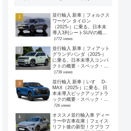
並行輸入 新車｜フォルクス
ワーゲン タイロン
（2025-）に乗る。日本未
導入3列シートSUVの概
要・スペック・価格の情
1772 views
報。
並行輸入 新車｜フィアット
グランデパンダ（2025-）
に乗る。日本未導入コンパ
クトの概要・スペック・価
格の情報。
1739 views
並行輸入 新車｜いすゞ D-
MAX（2025-）に乗る。日
本未導入ピックアップトラ
ックの概要・スペック・価
格の情報。
726 views
オススメ並行輸入車 ディー
ラー中古車在庫｜フェイス
リフト後の新型！クプラ フ