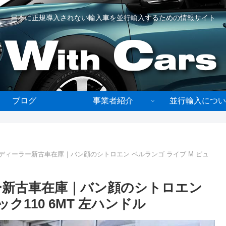
日本に正規導入されない輸入車を並行輸入するための情報サイト
ブログ
事業者紹介
並行輸入につい
ディーラー新古車在庫｜バン顔のシトロエン ベルランゴ ライブ M ピュ
ー新古車在庫｜バン顔のシトロエン
ク110 6MT 左ハンドル