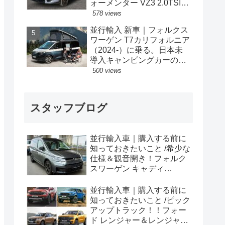
ォーメンター VZ3 2.0TSI
333PS 4Drive 7DSG 右ハン
578 views
ドル
並行輸入 新車｜フォルクス
ワーゲン T7カリフォルニア
（2024-）に乗る。日本未
導入キャンピングカーの概
要・スペック・価格の情
500 views
報。
スタッフブログ
並行輸入車｜購入する前に
知っておきたいこと /希少な
仕様＆観音開き！フォルク
スワーゲン キャディ
Edition 横浜に到着！！
並行輸入車｜購入する前に
知っておきたいこと /ピック
アップトラック！！フォー
ド レンジャー＆レンジャー