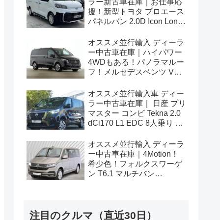
ラー新古車在庫｜お仕事応
援！新型トヨタ プロエース
パネルバン 2.0D Icon Long
3人乗り6MT 右ハンドル
オススメ並行輸入 ディーラ
ー中古車在庫｜ハイパワー
4WDもある！パノラマルー
フ！メルセデスベンツ Vク
ラス V300d アバンギャルド
ロング 4Matic 9G-Tronic 左
オススメ並行輸入車 ディー
ハンドル
ラー中古車在庫｜ 日産 プリ
マスター コンビ Tekna 2.0
dCi170 L1 EDC 8人乗り 左
ハンドル
オススメ並行輸入 ディーラ
ー中古車在庫｜4Motion！
希少色！フォルクスワーゲ
ン T6.1 マルチバン
Generation Six SWB 2.0TDI
204PS 7人乗り 7DSG 左ハ
ンドル
注目のクルマ（直近30日）