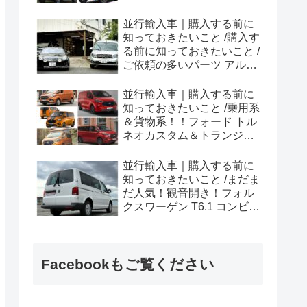
ラプター シリーズのまと
め！
並行輸入車｜購入する前に
知っておきたいこと /購入す
る前に知っておきたいこと /
ご依頼の多いパーツ アルピ
ーヌ A110欧州の純正部品
やカスタム・チューニング
並行輸入車｜購入する前に
パーツも何とかなる！②
知っておきたいこと /乗用系
＆貨物系！！フォード トル
ネオカスタム＆トランジッ
トカスタムシリーズのまと
め！
並行輸入車｜購入する前に
知っておきたいこと /まだま
だ人気！観音開き！フォル
クスワーゲン T6.1 コンビ横
浜へ向けて出港！！
Facebookもご覧ください