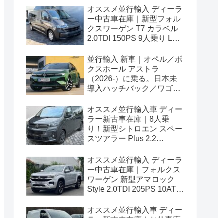
オススメ並行輸入 ディーラ
ー中古車在庫｜新型フォル
クスワーゲン T7 カラベル
2.0TDI 150PS 9人乗り LWB
8AT 左ハンドル
並行輸入 新車｜オペル／ボ
クスホール アストラ
（2026-）に乗る。日本未
導入ハッチバック／ワゴン
の概要・スペック・価格の
情報。
オススメ並行輸入車 ディー
ラー新古車在庫｜8人乗
り！新型シトロエン スペー
スツアラー Plus 2.2
BlueHDi 180 M 8AT 左ハン
ドル
オススメ並行輸入 ディーラ
ー中古車在庫｜フォルクス
ワーゲン 新型アマロック
Style 2.0TDI 205PS 10AT
右ハンドル
オススメ並行輸入車 ディー