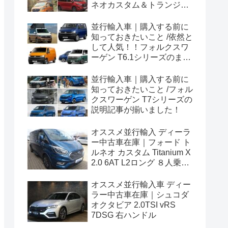
ネオカスタム＆トランジッ
トカスタムシリーズのまと
め！
並行輸入車｜購入する前に
知っておきたいこと /依然と
して人気！！フォルクスワ
ーゲン T6.1シリーズのまと
め！
並行輸入車｜購入する前に
知っておきたいこと /フォル
クスワーゲン T7シリーズの
説明記事が揃いました！
オススメ並行輸入 ディーラ
ー中古車在庫｜フォード ト
ルネオ カスタム Titanium X
2.0 6AT L2ロング ８人乗り
左ハンドル
オススメ並行輸入車 ディー
ラー中古車在庫｜シュコダ
オクタビア 2.0TSI vRS
7DSG 右ハンドル