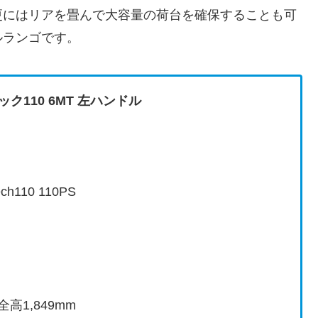
更にはリアを畳んで大容量の荷台を確保することも可
ルランゴです。
ク110 6MT 左ハンドル
110 110PS
全高1,849mm