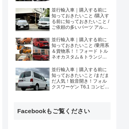
ラプター シリーズのまと
め！
並行輸入車｜購入する前に
知っておきたいこと /購入す
る前に知っておきたいこと /
ご依頼の多いパーツ アルピ
ーヌ A110欧州の純正部品
やカスタム・チューニング
並行輸入車｜購入する前に
パーツも何とかなる！②
知っておきたいこと /乗用系
＆貨物系！！フォード トル
ネオカスタム＆トランジッ
トカスタムシリーズのまと
め！
並行輸入車｜購入する前に
知っておきたいこと /まだま
だ人気！観音開き！フォル
クスワーゲン T6.1 コンビ横
浜へ向けて出港！！
Facebookもご覧ください