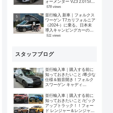
ォーメンター VZ3 2.0TSI
333PS 4Drive 7DSG 右ハン
578 views
ドル
並行輸入 新車｜フォルクス
ワーゲン T7カリフォルニア
（2024-）に乗る。日本未
導入キャンピングカーの概
要・スペック・価格の情
511 views
報。
スタッフブログ
並行輸入車｜購入する前に
知っておきたいこと /希少な
仕様＆観音開き！フォルク
スワーゲン キャディ
Edition 横浜に到着！！
並行輸入車｜購入する前に
知っておきたいこと /ピック
アップトラック！！フォー
ド レンジャー＆レンジャー