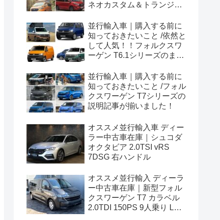
ネオカスタム＆トランジッ
トカスタムシリーズのまと
め！
並行輸入車｜購入する前に
知っておきたいこと /依然と
して人気！！フォルクスワ
ーゲン T6.1シリーズのまと
め！
並行輸入車｜購入する前に
知っておきたいこと /フォル
クスワーゲン T7シリーズの
説明記事が揃いました！
オススメ並行輸入車 ディー
ラー中古車在庫｜シュコダ
オクタビア 2.0TSI vRS
7DSG 右ハンドル
オススメ並行輸入 ディーラ
ー中古車在庫｜新型フォル
クスワーゲン T7 カラベル
2.0TDI 150PS 9人乗り LWB
8AT 左ハンドル