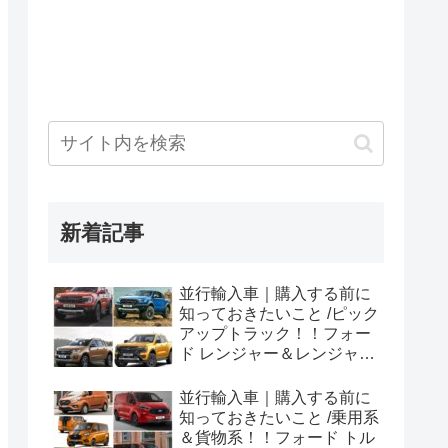
新着記事
並行輸入車｜購入する前に
知っておきたいこと /ピック
アップトラック！！フォー
ド レンジャー＆レンジャー
ラプター シリーズのまと
め！
並行輸入車｜購入する前に
知っておきたいこと /乗用系
＆貨物系！！フォード トル