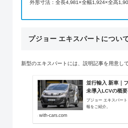
外形寸法：全長4,981×全幅1,924×全高1,9
プジョー エキスパートについ
新型のエキスパートには、説明記事を用意し
並行輸入 新車｜プ
未導入LCVの概
プジョー エキスパー
報をご紹介。
with-cars.com