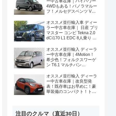
ー中古車在庫｜ハイパワー
4WDもある！パノラマルー
フ！メルセデスベンツ Vク
ラス V300d アバンギャルド
ロング 4Matic 9G-Tronic 左
オススメ並行輸入車 ディー
ハンドル
ラー中古車在庫｜ 日産 プリ
マスター コンビ Tekna 2.0
dCi170 L1 EDC 8人乗り 左
ハンドル
オススメ並行輸入 ディーラ
ー中古車在庫｜4Motion！
希少色！フォルクスワーゲ
ン T6.1 マルチバン
Generation Six SWB 2.0TDI
204PS 7人乗り 7DSG 左ハ
オススメ並行輸入 ディーラ
ンドル
ー中古車在庫｜改良型発
表！既存車はお早めに！豪
華装備のコンパクト！トヨ
タ アイゴX パルス 1.0VVT-i
CVT 左ハンドル
注目のクルマ（直近30日）