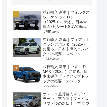
並行輸入 新車｜フォルクス
ワーゲン タイロン
（2025-）に乗る。日本未
導入3列シートSUVの概
要・スペック・価格の情
1765 views
報。
並行輸入 新車｜フィアット
グランデパンダ（2025-）
に乗る。日本未導入コンパ
クトの概要・スペック・価
格の情報。
1732 views
並行輸入 新車｜いすゞ D-
MAX（2025-）に乗る。日
本未導入ピックアップトラ
ックの概要・スペック・価
格の情報。
729 views
オススメ並行輸入車 ディー
ラー中古車在庫｜フェイス
リフト後の新型！クプラ フ