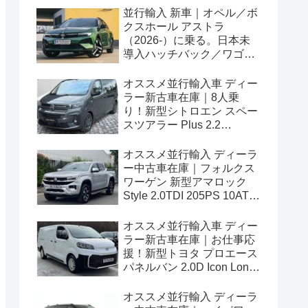
並行輸入 新車｜オペル／ボ
クスホール アストラ
（2026-）に乗る。日本未
導入ハッチバック／ワゴン
の概要・スペック・価格の
情報。
オススメ並行輸入車 ディー
ラー新古車在庫｜8人乗
り！新型シトロエン スペー
スツアラー Plus 2.2
BlueHDi 180 M 8AT 左ハン
ドル
オススメ並行輸入 ディーラ
ー中古車在庫｜フォルクス
ワーゲン 新型アマロック
Style 2.0TDI 205PS 10AT
右ハンドル
オススメ並行輸入車 ディー
ラー新古車在庫｜お仕事応
援！新型トヨタ プロエース
パネルバン 2.0D Icon Long
3人乗り6MT 右ハンドル
オススメ並行輸入 ディーラ