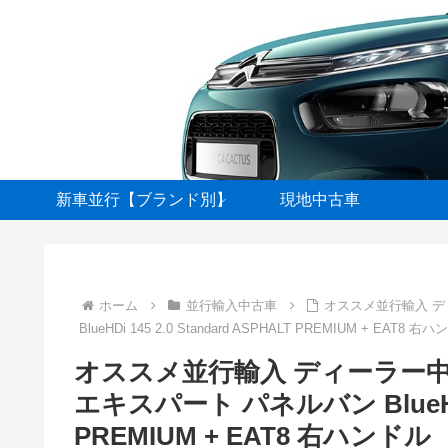
新車並行【ブランド別】
現地中古車
ホーム
並行輸入中古車
オススメ並行輸入 
BlueHDi 145 2.0 Standard ASPHALT PREMIUM + EAT8 右
オススメ並行輸入 ディーラー
エキスパート パネルバン BlueHDi 1
PREMIUM + EAT8 右ハンドル