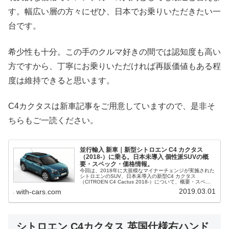
す。幅広い層の方々にぜひ、日本でお乗りいただきたい一
台です。
希少性も十分。この手のクルマ好きの間では認知度も高い
方ですから、丁寧にお乗りいただければ再販価値もある程
度は維持できると思います。
C4カクタスは新車記事をご用意していますので、是非そ
ちらもご一読ください。
並行輸入 新車｜新型シトロエン C4 カクタス
（2018-）に乗る。日本未導入 個性派SUVの概
要・スペック・価格情報。
今回は、2018年に大規模なマイナーチェンジが実施された
シトロエンのSUV、日本未導入の新型C4 カクタス
（CITROEN C4 Cactus 2018-）について、概要・スペッ
ク・価格等、並行輸入で乗るための情報をご紹介。
2019.03.01
with-cars.com
シトロエン C4カクタス 英国仕様右ハンド