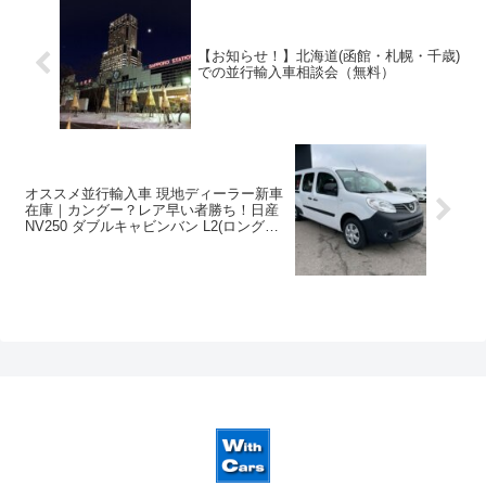
【お知らせ！】北海道(函館・札幌・千歳)
での並行輸入車相談会（無料）
オススメ並行輸入車 現地ディーラー新車
在庫｜カングー？レア早い者勝ち！日産
NV250 ダブルキャビンバン L2(ロングボ
ディ) dCi115 6MT 左ハンドル