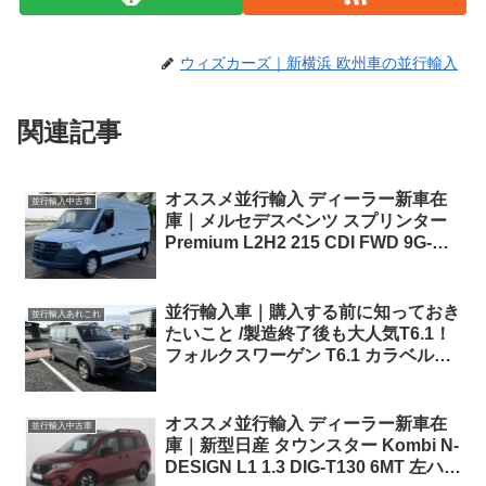
ウィズカーズ｜新横浜 欧州車の並行輸入
関連記事
オススメ並行輸入 ディーラー新車在
並行輸入中古車
庫｜メルセデスベンツ スプリンター
Premium L2H2 215 CDI FWD 9G-
Tronic 右ハンドル
並行輸入車｜購入する前に知っておき
並行輸入あれこれ
たいこと /製造終了後も大人気T6.1！
フォルクスワーゲン T6.1 カラベルを
広島県のHさまへご納車させていただ
きました！
オススメ並行輸入 ディーラー新車在
並行輸入中古車
庫｜新型日産 タウンスター Kombi N-
DESIGN L1 1.3 DIG-T130 6MT 左ハン