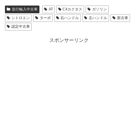
並行輸入中古車
AT
C4カクタス
ガソリン
シトロエン
ターボ
右ハンドル
左ハンドル
新古車
認定中古車
スポンサーリンク