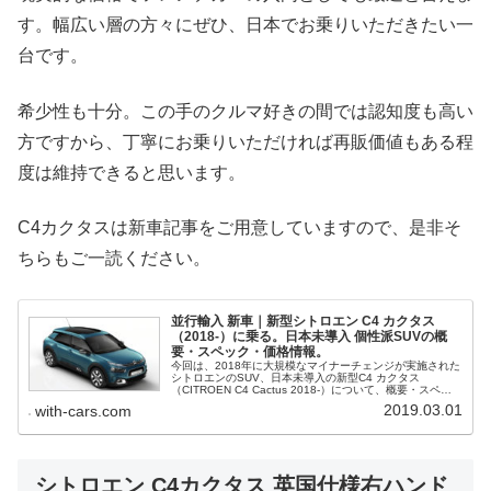
す。幅広い層の方々にぜひ、日本でお乗りいただきたい一
台です。
希少性も十分。この手のクルマ好きの間では認知度も高い
方ですから、丁寧にお乗りいただければ再販価値もある程
度は維持できると思います。
C4カクタスは新車記事をご用意していますので、是非そ
ちらもご一読ください。
並行輸入 新車｜新型シトロエン C4 カクタス
（2018-）に乗る。日本未導入 個性派SUVの概
要・スペック・価格情報。
今回は、2018年に大規模なマイナーチェンジが実施された
シトロエンのSUV、日本未導入の新型C4 カクタス
（CITROEN C4 Cactus 2018-）について、概要・スペッ
ク・価格等、並行輸入で乗るための情報をご紹介。
2019.03.01
with-cars.com
シトロエン C4カクタス 英国仕様右ハンド