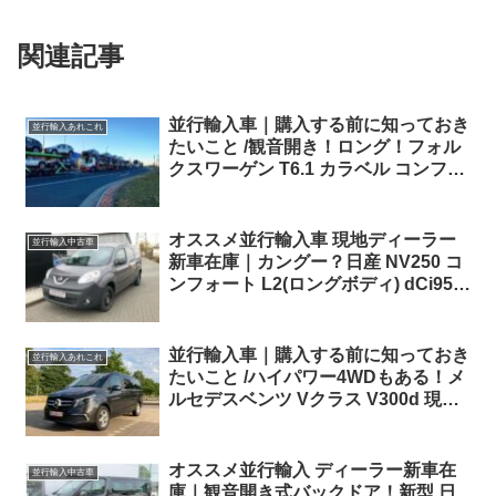
関連記事
並行輸入車｜購入する前に知っておき
並行輸入あれこれ
たいこと /観音開き！ロング！フォル
クスワーゲン T6.1 カラベル コンフォ
ートライン 4motion 7DSG！！日本
へ向けて出港です！
オススメ並行輸入車 現地ディーラー
並行輸入中古車
新車在庫｜カングー？日産 NV250 コ
ンフォート L2(ロングボディ) dCi95
6MT 左ハンドル
並行輸入車｜購入する前に知っておき
並行輸入あれこれ
たいこと /ハイパワー4WDもある！メ
ルセデスベンツ Vクラス V300d 現地
納車されました！
オススメ並行輸入 ディーラー新車在
並行輸入中古車
庫｜観音開き式バックドア！新型 日