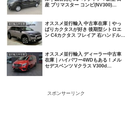
産 プリマスター コンビ(NV300)
Tekna 2.0 dCi170 L1(ショートホイー
ルベース)EDC (9人乗り) 左ハンドル
オススメ並行輸入 中古車在庫｜やっ
並行輸入中古車
ぱりカクタスが好き 後期型シトロエ
ン C4カクタス フレイア 右ハンドル
1.2PureTech110 S&S EAT6 パノラマ
ルーフ ！
オススメ並行輸入 ディーラー中古車
並行輸入中古車
在庫｜ハイパワー4WDもある！メル
セデスベンツ Vクラス V300d
EDITION AMG-Line ロング 4Matic
9G-Tronic 左ハンドル
スポンサーリンク